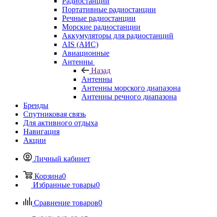
Радиостанции
Портативные радиостанции
Речные радиостанции
Морские радиостанции
Аккумуляторы для радиостанций
AIS (АИС)
Авиационные
Антенны
Назад
Антенны
Антенны морского диапазона
Антенны речного диапазона
Бренды
Спутниковая связь
Для активного отдыха
Навигация
Акции
Личный кабинет
Корзина
0
Избранные товары
0
Сравнение товаров
0