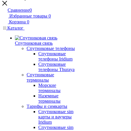
Сравнение
0
Избранные товары
0
Корзина
0
Каталог
Спутниковая связь
Спутниковые телефоны
Спутниковые
телефоны Iridium
Спутниковые
телефоны Thuraya
Спутниковые
терминалы
Морские
терминалы
Наземные
терминалы
Тарифы и симкарты
Спутниковые sim
карты и ваучеры
Iridium
Спутниковые sim