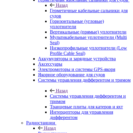
Назад
Герметичные кабельные сальники для
судов
Горизонтальные (угловые)
уплотнители
Вертикальные (прямые) уплотнители
Мультикабельные уплотнители (Multi
Seal)
Низкопрофильные уплотнители (Low
Profile Cable Seal)
Аккумуляторы и зарядные устройства
Аксессуары
Электромоторы и системы GPS-якоря
Якорное оборудование для судов
Системы управления дифферентом и тримом
Назад
Системы управления дифферентом и
тримом
Транцевые плиты для катеров и яхт
Интерцепторы для управления
дифферентом
Радиостанции
Назад