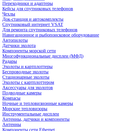
Переходники и адаптеры
Кейсы для спутниковых телефонов
Чехлы
Док-станция и автокомплекты
Спутниковый интернет VSAT
Для ремонта спутниковых телефонов
Навигационное и рыбопоисковое оборудование
Автопилоты
Датчики эхолота
Компоненты морской сети
Многофункциональные дисплеи (МФД)
Радары
Эхолоты и картплоттеры
Беспроводные эхолоты
Стационарные эхолоты
Эхолоты с картплоттером
Аксессуары для эхолотов
Подводные камеры
Компасы
Ночные и тепловизионные камеры
Морские тепловизоры
Инструментальные дисплеи
Антенны, датчики и компоненты
Антенны
Компоненты сети Ethernet