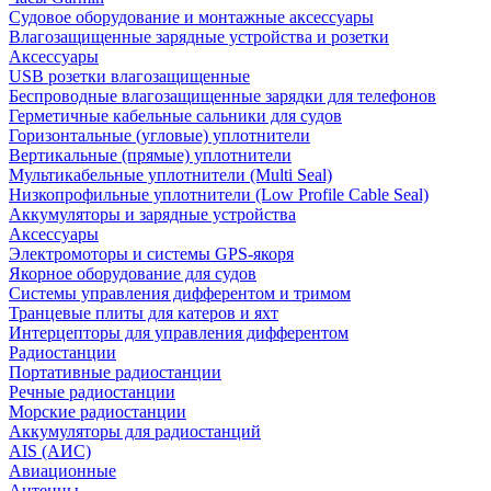
Судовое оборудование и монтажные аксессуары
Влагозащищенные зарядные устройства и розетки
Аксессуары
USB розетки влагозащищенные
Беспроводные влагозащищенные зарядки для телефонов
Герметичные кабельные сальники для судов
Горизонтальные (угловые) уплотнители
Вертикальные (прямые) уплотнители
Мультикабельные уплотнители (Multi Seal)
Низкопрофильные уплотнители (Low Profile Cable Seal)
Аккумуляторы и зарядные устройства
Аксессуары
Электромоторы и системы GPS-якоря
Якорное оборудование для судов
Системы управления дифферентом и тримом
Транцевые плиты для катеров и яхт
Интерцепторы для управления дифферентом
Радиостанции
Портативные радиостанции
Речные радиостанции
Морские радиостанции
Аккумуляторы для радиостанций
AIS (АИС)
Авиационные
Антенны