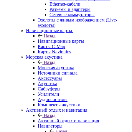
Ethernet-кабели
Разъёмы и адаптеры
Сетевые коммутаторы
Эхолоты с живым изображением (Live-
эхолоты)
Навигационные карты
Назад
Навигационные карты
Карты C-Map
Карты Navionics
Морская акустика
Назад
Морская акустика
Источники сигнала
Аксессуары
Акустика
Сабвуферы
Усилители
Аудиосистемы
Комплекты акустики
Активный отдых и навигация
Назад
Активный отдых и навигация
Навигаторы
Назад