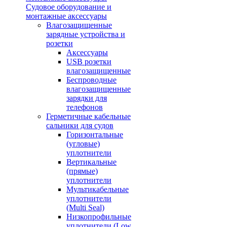
Судовое оборудование и
монтажные аксессуары
Влагозащищенные
зарядные устройства и
розетки
Аксессуары
USB розетки
влагозащищенные
Беспроводные
влагозащищенные
зарядки для
телефонов
Герметичные кабельные
сальники для судов
Горизонтальные
(угловые)
уплотнители
Вертикальные
(прямые)
уплотнители
Мультикабельные
уплотнители
(Multi Seal)
Низкопрофильные
уплотнители (Low