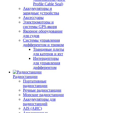
Profile Cable Seal)
Аккумуляторы и
зарядные устройства
Аксессуары
Электромоторы и
системы GPS-якоря
Якорное оборудование
для судов
Системы управления
дифферентом и тримом
Транцевые плиты
для катеров и яхт
Интерцепторы
для управления
дифферентом
Радиостанции
Портативные
радиостанции
Речные радиостанции
Морские радиостанции
Аккумуляторы для
радиостанций
AIS (АИС)
Авиационные