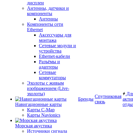
дисплеи
Антенны, датчики и
компоненты
Антенны
Компоненты сети
Ethernet
Аксессуары для
монтажа
Сетевые модули и
устройства
Ethernet-кабели
Разъёмы и
адаптеры
Сетевые
коммутаторы
Эхолоты с живым
изображением (Live-
эхолоты)
Дл
Спутниковая
Бренды
акти
связь
Навигационные карты
отды
Карты C-Map
Карты Navionics
Морская акустика
Источники сигнала