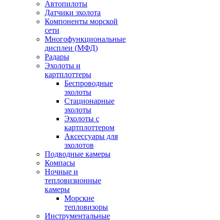
Автопилоты
Датчики эхолота
Компоненты морской
сети
Многофункциональные
дисплеи (МФД)
Радары
Эхолоты и
картплоттеры
Беспроводные
эхолоты
Стационарные
эхолоты
Эхолоты с
картплоттером
Аксессуары для
эхолотов
Подводные камеры
Компасы
Ночные и
тепловизионные
камеры
Морские
тепловизоры
Инструментальные