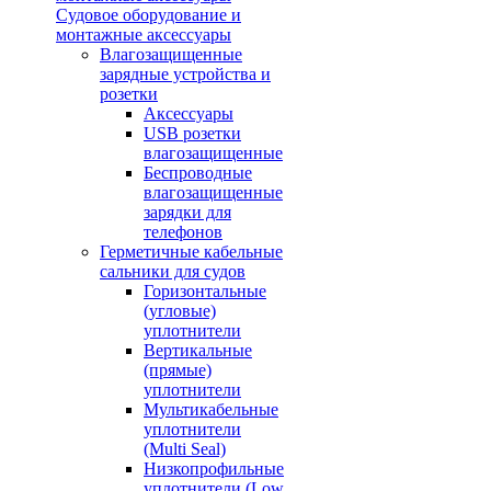
Судовое оборудование и
монтажные аксессуары
Влагозащищенные
зарядные устройства и
розетки
Аксессуары
USB розетки
влагозащищенные
Беспроводные
влагозащищенные
зарядки для
телефонов
Герметичные кабельные
сальники для судов
Горизонтальные
(угловые)
уплотнители
Вертикальные
(прямые)
уплотнители
Мультикабельные
уплотнители
(Multi Seal)
Низкопрофильные
уплотнители (Low