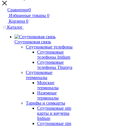
Сравнение
0
Избранные товары
0
Корзина
0
Каталог
Спутниковая связь
Спутниковые телефоны
Спутниковые
телефоны Iridium
Спутниковые
телефоны Thuraya
Спутниковые
терминалы
Морские
терминалы
Наземные
терминалы
Тарифы и симкарты
Спутниковые sim
карты и ваучеры
Iridium
Спутниковые sim