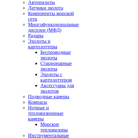
Автопилоты
Датчики эхолота
Компоненты морской
сети
Многофункциональные
дисплеи (МФД)
Радары
Эхолоты и
картплоттеры
Беспроводные
эхолоты
Стационарные
эхолоты
Эхолоты с
картплоттером
Аксессуары для
эхолотов
Подводные камеры
Компасы
Ночные и
тепловизионные
камеры
Морские
тепловизоры
Инструментальные