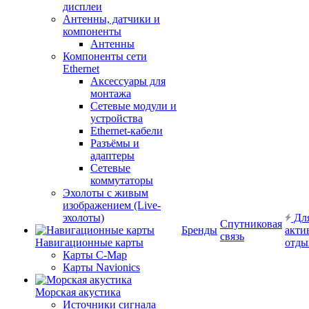
дисплеи
Антенны, датчики и
компоненты
Антенны
Компоненты сети
Ethernet
Аксессуары для
монтажа
Сетевые модули и
устройства
Ethernet-кабели
Разъёмы и
адаптеры
Сетевые
коммутаторы
Эхолоты с живым
изображением (Live-
эхолоты)
Дл
Спутниковая
Бренды
акти
связь
Навигационные карты
отды
Карты C-Map
Карты Navionics
Морская акустика
Источники сигнала