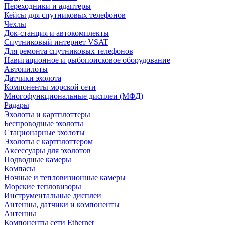
Переходники и адаптеры
Кейсы для спутниковых телефонов
Чехлы
Док-станция и автокомплекты
Спутниковый интернет VSAT
Для ремонта спутниковых телефонов
Навигационное и рыбопоисковое оборудование
Автопилоты
Датчики эхолота
Компоненты морской сети
Многофункциональные дисплеи (МФД)
Радары
Эхолоты и картплоттеры
Беспроводные эхолоты
Стационарные эхолоты
Эхолоты с картплоттером
Аксессуары для эхолотов
Подводные камеры
Компасы
Ночные и тепловизионные камеры
Морские тепловизоры
Инструментальные дисплеи
Антенны, датчики и компоненты
Антенны
Компоненты сети Ethernet