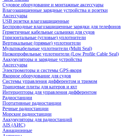
Судовое оборудование и монтажные аксессуары
Влагозащищенные зарядные устройства и розетки
Аксессуары
USB розетки влагозащищенные
Беспроводные влагозащищенные зарядки для телефонов
Герметичные кабельные сальники для судов
Горизонтальные (угловые) уплотнители
Вертикальные (прямые) уплотнители
Мультикабельные уплотнители (Multi Seal)
Низкопрофильные уплотнители (Low Profile Cable Seal)
Аккумуляторы и зарядные устройства
Аксессуары
Электромоторы и системы GPS-якоря
Якорное оборудование для судов
Системы управления дифферентом и тримом
Транцевые плиты для катеров и яхт
Интерцепторы для управления дифферентом
Радиостанции
Портативные радиостанции
Речные радиостанции
Морские радиостанции
Аккумуляторы для радиостанций
AIS (АИС)
Авиационные
Антенны