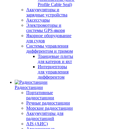
Profile Cable Seal)
Аккумуляторы и
зарядные устройства
Аксессуары
Электромоторы и
системы GPS-якоря
Якорное оборудование
для судов
Системы управления
дифферентом и тримом
Транцевые плиты
для катеров и яхт
Интерцепторы
для управления
дифферентом
Радиостанции
Портативные
радиостанции
Речные радиостанции
Морские радиостанции
Аккумуляторы для
радиостанций
AIS (АИС)
Авиационные