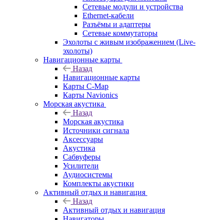
Сетевые модули и устройства
Ethernet-кабели
Разъёмы и адаптеры
Сетевые коммутаторы
Эхолоты с живым изображением (Live-
эхолоты)
Навигационные карты
Назад
Навигационные карты
Карты C-Map
Карты Navionics
Морская акустика
Назад
Морская акустика
Источники сигнала
Аксессуары
Акустика
Сабвуферы
Усилители
Аудиосистемы
Комплекты акустики
Активный отдых и навигация
Назад
Активный отдых и навигация
Навигаторы