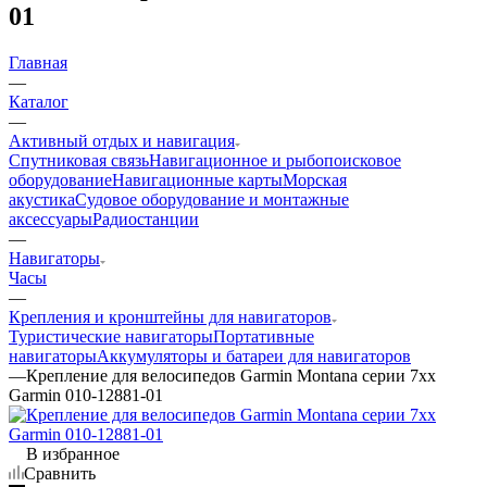
01
Главная
—
Каталог
—
Активный отдых и навигация
Спутниковая связь
Навигационное и рыбопоисковое
оборудование
Навигационные карты
Морская
акустика
Судовое оборудование и монтажные
аксессуары
Радиостанции
—
Навигаторы
Часы
—
Крепления и кронштейны для навигаторов
Туристические навигаторы
Портативные
навигаторы
Аккумуляторы и батареи для навигаторов
—
Крепление для велосипедов Garmin Montana серии 7xx
Garmin 010-12881-01
В избранное
Сравнить