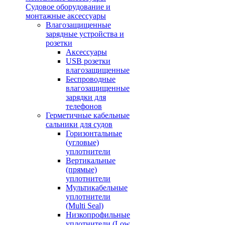
Судовое оборудование и
монтажные аксессуары
Влагозащищенные
зарядные устройства и
розетки
Аксессуары
USB розетки
влагозащищенные
Беспроводные
влагозащищенные
зарядки для
телефонов
Герметичные кабельные
сальники для судов
Горизонтальные
(угловые)
уплотнители
Вертикальные
(прямые)
уплотнители
Мультикабельные
уплотнители
(Multi Seal)
Низкопрофильные
уплотнители (Low