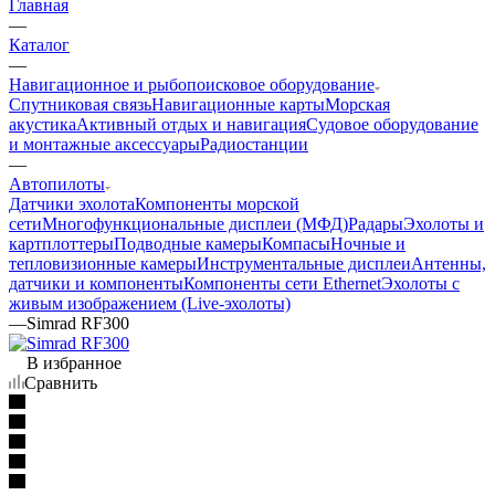
Главная
—
Каталог
—
Навигационное и рыбопоисковое оборудование
Спутниковая связь
Навигационные карты
Морская
акустика
Активный отдых и навигация
Судовое оборудование
и монтажные аксессуары
Радиостанции
—
Автопилоты
Датчики эхолота
Компоненты морской
сети
Многофункциональные дисплеи (МФД)
Радары
Эхолоты и
картплоттеры
Подводные камеры
Компасы
Ночные и
тепловизионные камеры
Инструментальные дисплеи
Антенны,
датчики и компоненты
Компоненты сети Ethernet
Эхолоты с
живым изображением (Live-эхолоты)
—
Simrad RF300
В избранное
Сравнить