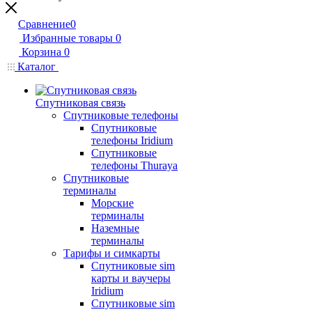
Сравнение
0
Избранные товары
0
Корзина
0
Каталог
Спутниковая связь
Спутниковые телефоны
Спутниковые
телефоны Iridium
Спутниковые
телефоны Thuraya
Спутниковые
терминалы
Морские
терминалы
Наземные
терминалы
Тарифы и симкарты
Спутниковые sim
карты и ваучеры
Iridium
Спутниковые sim