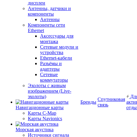
дисплеи
Антенны, датчики и
компоненты
Антенны
Компоненты сети
Ethernet
Аксессуары для
монтажа
Сетевые модули и
устройства
Ethernet-кабели
Разъёмы и
адаптеры
Сетевые
коммутаторы
Эхолоты с живым
изображением (Live-
эхолоты)
Дл
Спутниковая
Бренды
акти
связь
Навигационные карты
отды
Карты C-Map
Карты Navionics
Морская акустика
Источники сигнала