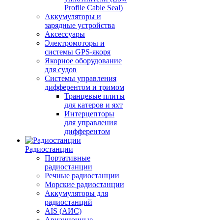
Profile Cable Seal)
Аккумуляторы и
зарядные устройства
Аксессуары
Электромоторы и
системы GPS-якоря
Якорное оборудование
для судов
Системы управления
дифферентом и тримом
Транцевые плиты
для катеров и яхт
Интерцепторы
для управления
дифферентом
Радиостанции
Портативные
радиостанции
Речные радиостанции
Морские радиостанции
Аккумуляторы для
радиостанций
AIS (АИС)
Авиационные