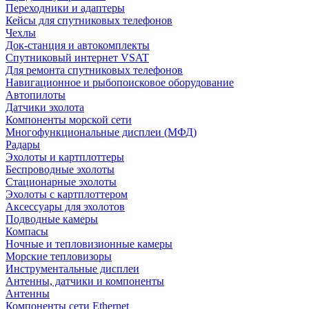
Переходники и адаптеры
Кейсы для спутниковых телефонов
Чехлы
Док-станция и автокомплекты
Спутниковый интернет VSAT
Для ремонта спутниковых телефонов
Навигационное и рыбопоисковое оборудование
Автопилоты
Датчики эхолота
Компоненты морской сети
Многофункциональные дисплеи (МФД)
Радары
Эхолоты и картплоттеры
Беспроводные эхолоты
Стационарные эхолоты
Эхолоты с картплоттером
Аксессуары для эхолотов
Подводные камеры
Компасы
Ночные и тепловизионные камеры
Морские тепловизоры
Инструментальные дисплеи
Антенны, датчики и компоненты
Антенны
Компоненты сети Ethernet