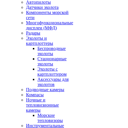
Автопилоты
Датчики эхолота
Компоненты морской
сети
Многофункциональные
дисплеи (МФД)
Радары
Эхолоты и
картплоттеры
Беспроводные
эхолоты
Стационарные
эхолоты
Эхолоты с
картплоттером
Аксессуары для
эхолотов
Подводные камеры
Компасы
Ночные и
тепловизионные
камеры
Морские
тепловизоры
Инструментальные