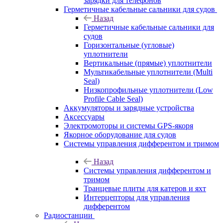
зарядки для телефонов
Герметичные кабельные сальники для судов
Назад
Герметичные кабельные сальники для
судов
Горизонтальные (угловые)
уплотнители
Вертикальные (прямые) уплотнители
Мультикабельные уплотнители (Multi
Seal)
Низкопрофильные уплотнители (Low
Profile Cable Seal)
Аккумуляторы и зарядные устройства
Аксессуары
Электромоторы и системы GPS-якоря
Якорное оборудование для судов
Системы управления дифферентом и тримом
Назад
Системы управления дифферентом и
тримом
Транцевые плиты для катеров и яхт
Интерцепторы для управления
дифферентом
Радиостанции