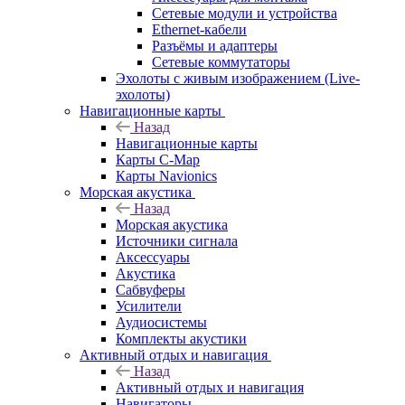
Сетевые модули и устройства
Ethernet-кабели
Разъёмы и адаптеры
Сетевые коммутаторы
Эхолоты с живым изображением (Live-
эхолоты)
Навигационные карты
Назад
Навигационные карты
Карты C-Map
Карты Navionics
Морская акустика
Назад
Морская акустика
Источники сигнала
Аксессуары
Акустика
Сабвуферы
Усилители
Аудиосистемы
Комплекты акустики
Активный отдых и навигация
Назад
Активный отдых и навигация
Навигаторы