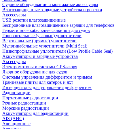
Судовое оборудование и монтажные аксессуары
Влагозащищенные зарядные устройства и розетки
Аксессуары
USB розетки влагозащищенные
Беспроводные влагозащищенные зарядки для телефонов
Герметичные кабельные сальники для судов
Горизонтальные (угловые) уплотнители
Вертикальные (прямые) уплотнители
Мультикабельные уплотнители (Multi Seal)
Низкопрофильные уплотнители (Low Profile Cable Seal)
Аккумуляторы и зарядные устройства
Аксессуары
Электромоторы и системы GPS-якоря
Якорное оборудование для судов
Системы управления дифферентом и тримом
Транцевые плиты для катеров и яхт
Интерцепторы для управления дифферентом
Радиостанции
Портативные радиостанции
Речные радиостанции
Морские радиостанции
Аккумуляторы для радиостанций
AIS (АИС)
Авиационные
Антенны