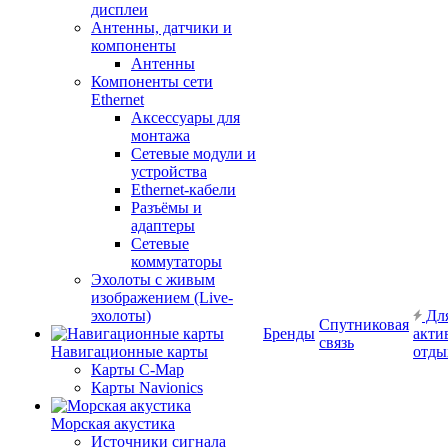
дисплеи
Антенны, датчики и
компоненты
Антенны
Компоненты сети
Ethernet
Аксессуары для
монтажа
Сетевые модули и
устройства
Ethernet-кабели
Разъёмы и
адаптеры
Сетевые
коммутаторы
Эхолоты с живым
изображением (Live-
эхолоты)
Дл
Спутниковая
Бренды
акти
связь
Навигационные карты
отды
Карты C-Map
Карты Navionics
Морская акустика
Источники сигнала