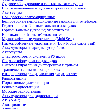
Судовое оборудование и монтажные аксессуары
Влагозащищенные зарядные устройства и розетки
Аксессуары
USB розетки влагозащищенные
Беспроводные влагозащищенные зарядки для телефонов
Герметичные кабельные сальники для судов
Горизонтальные (угловые) уплотнители
Вертикальные (прямые) уплотнители
Мультикабельные уплотнители (Multi Seal)
Низкопрофильные уплотнители (Low Profile Cable Seal)
Аккумуляторы и зарядные устройства
Аксессуары
Электромоторы и системы GPS-якоря
Якорное оборудование для судов
Системы управления дифферентом и тримом
Транцевые плиты для катеров и яхт
Интерцепторы для управления дифферентом
Радиостанции
Портативные радиостанции
Речные радиостанции
Морские радиостанции
Аккумуляторы для радиостанций
AIS (АИС)
Авиационные
Антенны