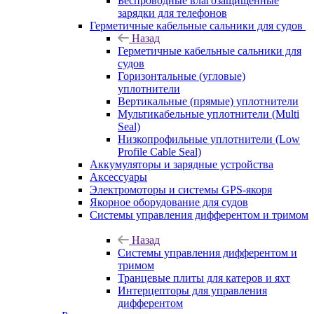
Беспроводные влагозащищенные
зарядки для телефонов
Герметичные кабельные сальники для судов
Назад
Герметичные кабельные сальники для
судов
Горизонтальные (угловые)
уплотнители
Вертикальные (прямые) уплотнители
Мультикабельные уплотнители (Multi
Seal)
Низкопрофильные уплотнители (Low
Profile Cable Seal)
Аккумуляторы и зарядные устройства
Аксессуары
Электромоторы и системы GPS-якоря
Якорное оборудование для судов
Системы управления дифферентом и тримом
Назад
Системы управления дифферентом и
тримом
Транцевые плиты для катеров и яхт
Интерцепторы для управления
дифферентом