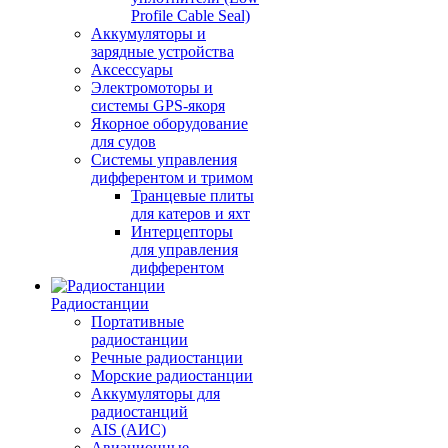
Profile Cable Seal)
Аккумуляторы и
зарядные устройства
Аксессуары
Электромоторы и
системы GPS-якоря
Якорное оборудование
для судов
Системы управления
дифферентом и тримом
Транцевые плиты
для катеров и яхт
Интерцепторы
для управления
дифферентом
Радиостанции
Портативные
радиостанции
Речные радиостанции
Морские радиостанции
Аккумуляторы для
радиостанций
AIS (АИС)
Авиационные