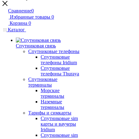
Сравнение
0
Избранные товары
0
Корзина
0
Каталог
Спутниковая связь
Спутниковые телефоны
Спутниковые
телефоны Iridium
Спутниковые
телефоны Thuraya
Спутниковые
терминалы
Морские
терминалы
Наземные
терминалы
Тарифы и симкарты
Спутниковые sim
карты и ваучеры
Iridium
Спутниковые sim