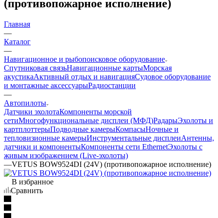
(противопожарное исполнение)
Главная
—
Каталог
—
Навигационное и рыбопоисковое оборудование
Спутниковая связь
Навигационные карты
Морская
акустика
Активный отдых и навигация
Судовое оборудование
и монтажные аксессуары
Радиостанции
—
Автопилоты
Датчики эхолота
Компоненты морской
сети
Многофункциональные дисплеи (МФД)
Радары
Эхолоты и
картплоттеры
Подводные камеры
Компасы
Ночные и
тепловизионные камеры
Инструментальные дисплеи
Антенны,
датчики и компоненты
Компоненты сети Ethernet
Эхолоты с
живым изображением (Live-эхолоты)
—
VETUS BOW9524DI (24V) (противопожарное исполнение)
В избранное
Сравнить