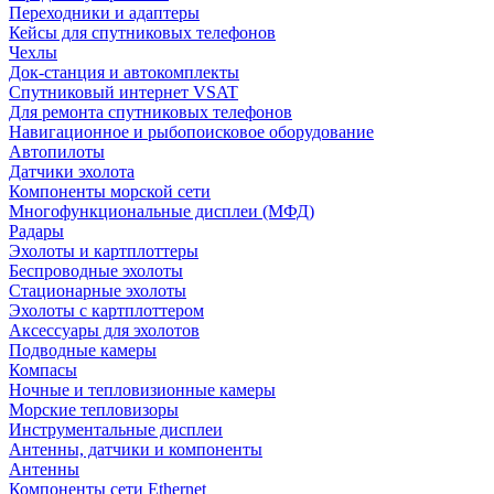
Переходники и адаптеры
Кейсы для спутниковых телефонов
Чехлы
Док-станция и автокомплекты
Спутниковый интернет VSAT
Для ремонта спутниковых телефонов
Навигационное и рыбопоисковое оборудование
Автопилоты
Датчики эхолота
Компоненты морской сети
Многофункциональные дисплеи (МФД)
Радары
Эхолоты и картплоттеры
Беспроводные эхолоты
Стационарные эхолоты
Эхолоты с картплоттером
Аксессуары для эхолотов
Подводные камеры
Компасы
Ночные и тепловизионные камеры
Морские тепловизоры
Инструментальные дисплеи
Антенны, датчики и компоненты
Антенны
Компоненты сети Ethernet