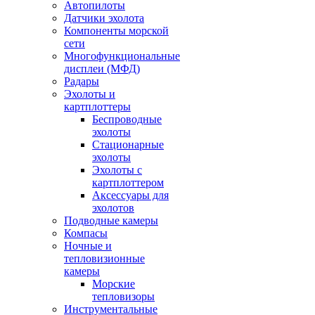
Автопилоты
Датчики эхолота
Компоненты морской
сети
Многофункциональные
дисплеи (МФД)
Радары
Эхолоты и
картплоттеры
Беспроводные
эхолоты
Стационарные
эхолоты
Эхолоты с
картплоттером
Аксессуары для
эхолотов
Подводные камеры
Компасы
Ночные и
тепловизионные
камеры
Морские
тепловизоры
Инструментальные