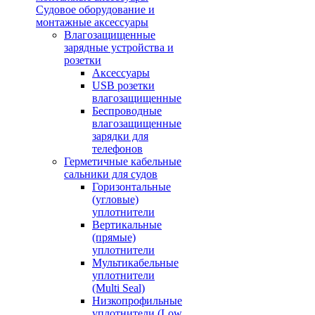
Судовое оборудование и
монтажные аксессуары
Влагозащищенные
зарядные устройства и
розетки
Аксессуары
USB розетки
влагозащищенные
Беспроводные
влагозащищенные
зарядки для
телефонов
Герметичные кабельные
сальники для судов
Горизонтальные
(угловые)
уплотнители
Вертикальные
(прямые)
уплотнители
Мультикабельные
уплотнители
(Multi Seal)
Низкопрофильные
уплотнители (Low