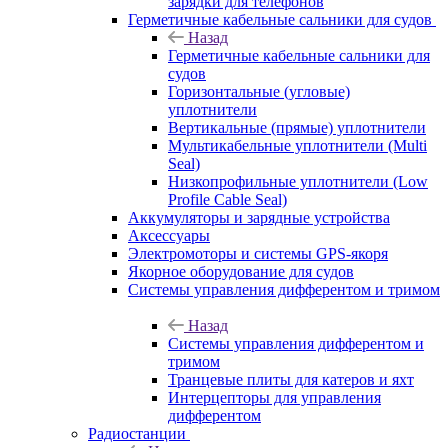
зарядки для телефонов
Герметичные кабельные сальники для судов
Назад
Герметичные кабельные сальники для
судов
Горизонтальные (угловые)
уплотнители
Вертикальные (прямые) уплотнители
Мультикабельные уплотнители (Multi
Seal)
Низкопрофильные уплотнители (Low
Profile Cable Seal)
Аккумуляторы и зарядные устройства
Аксессуары
Электромоторы и системы GPS-якоря
Якорное оборудование для судов
Системы управления дифферентом и тримом
Назад
Системы управления дифферентом и
тримом
Транцевые плиты для катеров и яхт
Интерцепторы для управления
дифферентом
Радиостанции