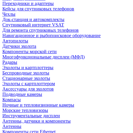
Переходники и адаптеры
Кейсы для спутниковых телефонов
Чехлы
Док-станция и автокомплекты
Спутниковый интернет VSAT
Для ремонта спутниковых телефонов
Навигационное и рыбопоисковое оборудование
Автопилоты
Датчики эхолота
Компоненты морской сети
Многофункциональные дисплеи (МФД)
Радары
Эхолоты и картплоттеры
Беспроводные эхолоты
Стационарные эхолоты
Эхолоты с картплоттером
Аксессуары для эхолотов
Подводные камеры
Компасы
Ночные и тепловизионные камеры
Морские тепловизоры
Инструментальные дисплеи
Антенны, датчики и компоненты
Антенны
Компоненты сети Ethernet