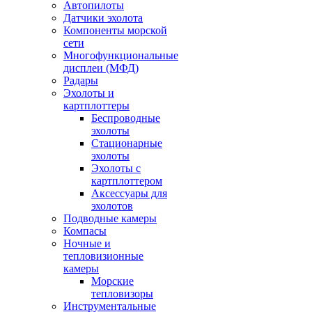
Автопилоты
Датчики эхолота
Компоненты морской
сети
Многофункциональные
дисплеи (МФД)
Радары
Эхолоты и
картплоттеры
Беспроводные
эхолоты
Стационарные
эхолоты
Эхолоты с
картплоттером
Аксессуары для
эхолотов
Подводные камеры
Компасы
Ночные и
тепловизионные
камеры
Морские
тепловизоры
Инструментальные