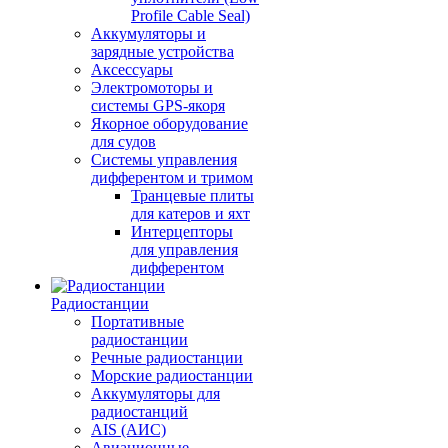
Profile Cable Seal)
Аккумуляторы и
зарядные устройства
Аксессуары
Электромоторы и
системы GPS-якоря
Якорное оборудование
для судов
Системы управления
дифферентом и тримом
Транцевые плиты
для катеров и яхт
Интерцепторы
для управления
дифферентом
Радиостанции
Портативные
радиостанции
Речные радиостанции
Морские радиостанции
Аккумуляторы для
радиостанций
AIS (АИС)
Авиационные