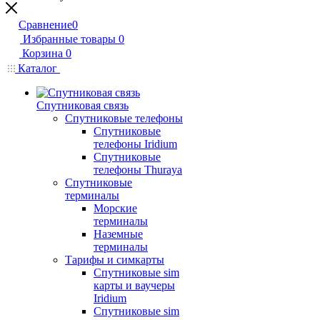
Сравнение
0
Избранные товары
0
Корзина
0
Каталог
Спутниковая связь
Спутниковые телефоны
Спутниковые
телефоны Iridium
Спутниковые
телефоны Thuraya
Спутниковые
терминалы
Морские
терминалы
Наземные
терминалы
Тарифы и симкарты
Спутниковые sim
карты и ваучеры
Iridium
Спутниковые sim