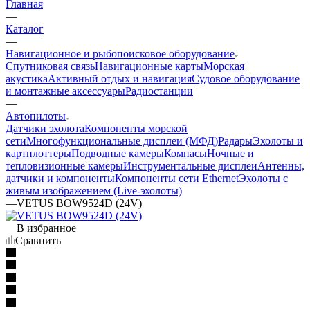
Главная
—
Каталог
—
Навигационное и рыбопоисковое оборудование
Спутниковая связь
Навигационные карты
Морская
акустика
Активный отдых и навигация
Судовое оборудование
и монтажные аксессуары
Радиостанции
—
Автопилоты
Датчики эхолота
Компоненты морской
сети
Многофункциональные дисплеи (МФД)
Радары
Эхолоты и
картплоттеры
Подводные камеры
Компасы
Ночные и
тепловизионные камеры
Инструментальные дисплеи
Антенны,
датчики и компоненты
Компоненты сети Ethernet
Эхолоты с
живым изображением (Live-эхолоты)
—
VETUS BOW9524D (24V)
В избранное
Сравнить