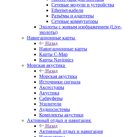
Сетевые модули и устройства
Ethernet-кабели
Разъёмы и адаптеры
Сетевые коммутаторы
Эхолоты с живым изображением (Live-
эхолоты)
Навигационные карты
Назад
Навигационные карты
Карты C-Map
Карты Navionics
Морская акустика
Назад
Морская акустика
Источники сигнала
Аксессуары
Акустика
Сабвуферы
Усилители
Аудиосистемы
Комплекты акустики
Активный отдых и навигация
Назад
Активный отдых и навигация
Навигаторы