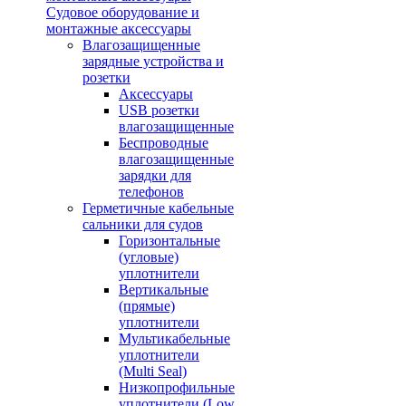
Судовое оборудование и
монтажные аксессуары
Влагозащищенные
зарядные устройства и
розетки
Аксессуары
USB розетки
влагозащищенные
Беспроводные
влагозащищенные
зарядки для
телефонов
Герметичные кабельные
сальники для судов
Горизонтальные
(угловые)
уплотнители
Вертикальные
(прямые)
уплотнители
Мультикабельные
уплотнители
(Multi Seal)
Низкопрофильные
уплотнители (Low