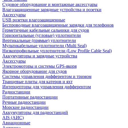
Судовое оборудование и монтажные аксессуары
Влагозащищенные зарядные устройства и розетки
Аксессуары
USB розетки влагозащищенные
Беспроводные влагозащищенные зарядки для телефонов
Герметичные кабельные сальники для судов
Горизонтальные (угловые) уплотнители
Вертикальные (прямые) уплотнители
Мультикабельные уплотнители (Multi Seal)
Низкопрофильные уплотнители (Low Profile Cable Seal)
Аккумуляторы и зарядные устройства
Аксессуары
Электромоторы и системы GPS-якоря
Якорное оборудование для судов
Системы управления дифферентом и тримом
Транцевые плиты для катеров и яхт
Интерцепторы для управления дифферентом
Радиостанции
Портативные радиостанции
Речные радиостанции
Морские радиостанции
Аккумуляторы для радиостанций
AIS (АИС)
Авиационные
Антенны