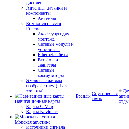
дисплеи
Антенны, датчики и
компоненты
Антенны
Компоненты сети
Ethernet
Аксессуары для
монтажа
Сетевые модули и
устройства
Ethernet-кабели
Разъёмы и
адаптеры
Сетевые
коммутаторы
Эхолоты с живым
изображением (Live-
эхолоты)
Дл
Спутниковая
Бренды
акти
связь
Навигационные карты
отды
Карты C-Map
Карты Navionics
Морская акустика
Источники сигнала