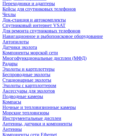
Переходники и адаптеры
Кейсы для спутниковых телефонов
Чехлы
Док-станция и автокомплекты
Спутниковый интернет VSAT
Для ремонта спутниковых телефонов
Навигационное и рыбопоисковое оборудование
Автопилоты
Датчики эхолота
Компоненты морской сети
Многофункциональные дисплеи (МФД)
Радары
Эхолоты и картплоттеры
Беспроводные эхолоты
Стационарные эхолоты
Эхолоты с картплоттером
Аксессуары для эхолотов
Подводные камеры
Компасы
Ночные и тепловизионные камеры
Морские тепловизоры
Инструментальные дисплеи
Антенны, датчики и компоненты
Антенны
Компоненты сети Ethernet