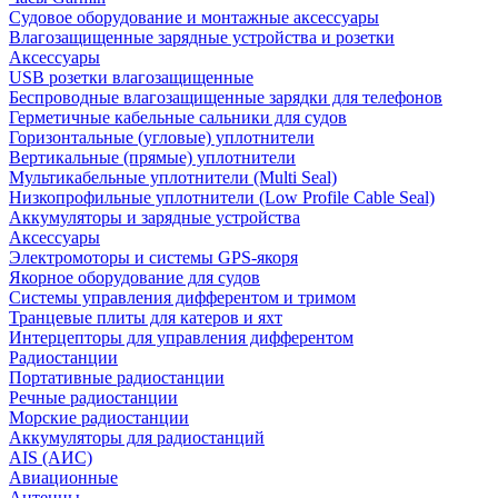
Судовое оборудование и монтажные аксессуары
Влагозащищенные зарядные устройства и розетки
Аксессуары
USB розетки влагозащищенные
Беспроводные влагозащищенные зарядки для телефонов
Герметичные кабельные сальники для судов
Горизонтальные (угловые) уплотнители
Вертикальные (прямые) уплотнители
Мультикабельные уплотнители (Multi Seal)
Низкопрофильные уплотнители (Low Profile Cable Seal)
Аккумуляторы и зарядные устройства
Аксессуары
Электромоторы и системы GPS-якоря
Якорное оборудование для судов
Системы управления дифферентом и тримом
Транцевые плиты для катеров и яхт
Интерцепторы для управления дифферентом
Радиостанции
Портативные радиостанции
Речные радиостанции
Морские радиостанции
Аккумуляторы для радиостанций
AIS (АИС)
Авиационные
Антенны