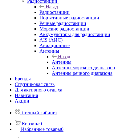
Радиостанции
Назад
Радиостанции
Портативные радиостанции
Речные радиостанции
Морские радиостанции
Аккумуляторы для радиостанций
AIS (АИС)
Авиационные
Антенны
Назад
Антенны
Антенны морского диапазона
Антенны речного диапазона
Бренды
Спутниковая связь
Для активного отдыха
Навигация
Акции
Личный кабинет
Корзина
0
Избранные товары
0