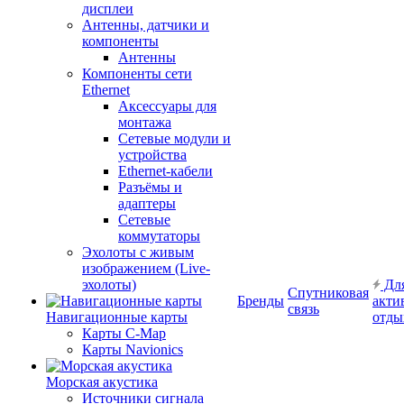
дисплеи
Антенны, датчики и
компоненты
Антенны
Компоненты сети
Ethernet
Аксессуары для
монтажа
Сетевые модули и
устройства
Ethernet-кабели
Разъёмы и
адаптеры
Сетевые
коммутаторы
Эхолоты с живым
изображением (Live-
эхолоты)
Дл
Спутниковая
Бренды
акти
связь
Навигационные карты
отды
Карты C-Map
Карты Navionics
Морская акустика
Источники сигнала