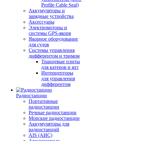
Profile Cable Seal)
Аккумуляторы и
зарядные устройства
Аксессуары
Электромоторы и
системы GPS-якоря
Якорное оборудование
для судов
Системы управления
дифферентом и тримом
Транцевые плиты
для катеров и яхт
Интерцепторы
для управления
дифферентом
Радиостанции
Портативные
радиостанции
Речные радиостанции
Морские радиостанции
Аккумуляторы для
радиостанций
AIS (АИС)
Авиационные