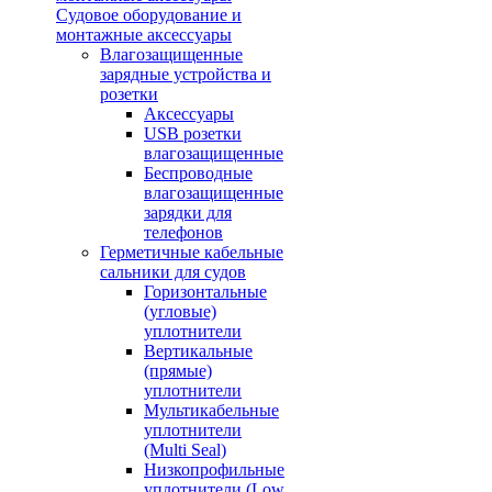
Судовое оборудование и
монтажные аксессуары
Влагозащищенные
зарядные устройства и
розетки
Аксессуары
USB розетки
влагозащищенные
Беспроводные
влагозащищенные
зарядки для
телефонов
Герметичные кабельные
сальники для судов
Горизонтальные
(угловые)
уплотнители
Вертикальные
(прямые)
уплотнители
Мультикабельные
уплотнители
(Multi Seal)
Низкопрофильные
уплотнители (Low