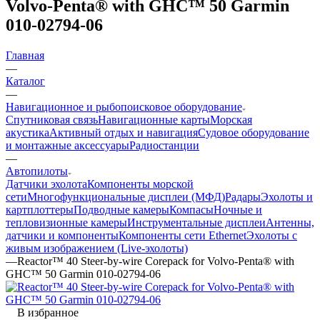
Volvo-Penta® with GHC™ 50 Garmin
010-02794-06
Главная
—
Каталог
—
Навигационное и рыбопоисковое оборудование
Спутниковая связь
Навигационные карты
Морская
акустика
Активный отдых и навигация
Судовое оборудование
и монтажные аксессуары
Радиостанции
—
Автопилоты
Датчики эхолота
Компоненты морской
сети
Многофункциональные дисплеи (МФД)
Радары
Эхолоты и
картплоттеры
Подводные камеры
Компасы
Ночные и
тепловизионные камеры
Инструментальные дисплеи
Антенны,
датчики и компоненты
Компоненты сети Ethernet
Эхолоты с
живым изображением (Live-эхолоты)
—
Reactor™ 40 Steer-by-wire Corepack for Volvo-Penta® with
GHC™ 50 Garmin 010-02794-06
В избранное