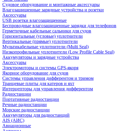
Судовое оборудование и монтажные аксессуары
Влагозащищенные зарядные устройства и розетки
Аксессуары
USB розетки влагозащищенные
Беспроводные влагозащищенные зарядки для телефонов
Герметичные кабельные сальники для судов
Горизонтальные (угловые) уплотнители
Вертикальные (прямые) уплотнители
Мультикабельные уплотнители (Multi Seal)
Низкопрофильные уплотнители (Low Profile Cable Seal)
Аккумуляторы и зарядные устройства
Аксессуары
Электромоторы и системы GPS-якоря
Якорное оборудование для судов
Системы управления дифферентом и тримом
Транцевые плиты для катеров и яхт
Интерцепторы для управления дифферентом
Радиостанции
Портативные радиостанции
Речные радиостанции
Морские радиостанции
Аккумуляторы для радиостанций
AIS (АИС)
Авиационные
Антенны