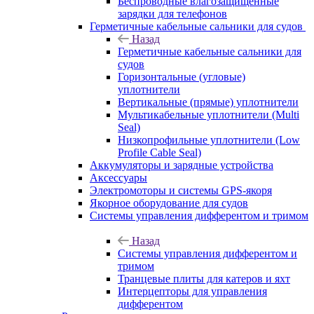
Беспроводные влагозащищенные
зарядки для телефонов
Герметичные кабельные сальники для судов
Назад
Герметичные кабельные сальники для
судов
Горизонтальные (угловые)
уплотнители
Вертикальные (прямые) уплотнители
Мультикабельные уплотнители (Multi
Seal)
Низкопрофильные уплотнители (Low
Profile Cable Seal)
Аккумуляторы и зарядные устройства
Аксессуары
Электромоторы и системы GPS-якоря
Якорное оборудование для судов
Системы управления дифферентом и тримом
Назад
Системы управления дифферентом и
тримом
Транцевые плиты для катеров и яхт
Интерцепторы для управления
дифферентом