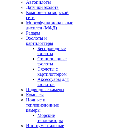
Автопилоты
Датчики эхолота
Компоненты морской
сети
Многофункциональные
дисплеи (МФД)
Радары
Эхолоты и
картплоттеры
Беспроводные
эхолоты
Стационарные
эхолоты
Эхолоты с
картплоттером
Аксессуары для
эхолотов
Подводные камеры
Компасы
Ночные и
тепловизионные
камеры
Морские
тепловизоры
Инструментальные