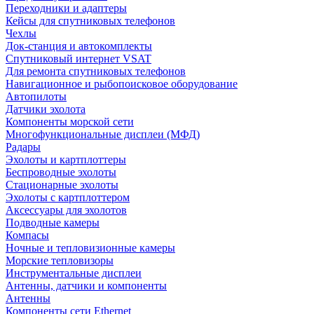
Переходники и адаптеры
Кейсы для спутниковых телефонов
Чехлы
Док-станция и автокомплекты
Спутниковый интернет VSAT
Для ремонта спутниковых телефонов
Навигационное и рыбопоисковое оборудование
Автопилоты
Датчики эхолота
Компоненты морской сети
Многофункциональные дисплеи (МФД)
Радары
Эхолоты и картплоттеры
Беспроводные эхолоты
Стационарные эхолоты
Эхолоты с картплоттером
Аксессуары для эхолотов
Подводные камеры
Компасы
Ночные и тепловизионные камеры
Морские тепловизоры
Инструментальные дисплеи
Антенны, датчики и компоненты
Антенны
Компоненты сети Ethernet