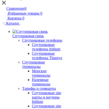
Сравнение
0
Избранные товары
0
Корзина
0
Каталог
Спутниковая связь
Спутниковые телефоны
Спутниковые
телефоны Iridium
Спутниковые
телефоны Thuraya
Спутниковые
терминалы
Морские
терминалы
Наземные
терминалы
Тарифы и симкарты
Спутниковые sim
карты и ваучеры
Iridium
Спутниковые sim