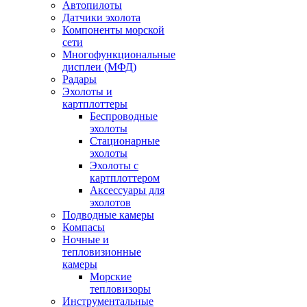
Автопилоты
Датчики эхолота
Компоненты морской
сети
Многофункциональные
дисплеи (МФД)
Радары
Эхолоты и
картплоттеры
Беспроводные
эхолоты
Стационарные
эхолоты
Эхолоты с
картплоттером
Аксессуары для
эхолотов
Подводные камеры
Компасы
Ночные и
тепловизионные
камеры
Морские
тепловизоры
Инструментальные