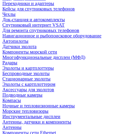
Переходники и адаптеры
Кейсы для спутниковых телефонов
Чехлы
Док-станция и автокомплекты
Спутниковый интернет VSAT
Для ремонта спутниковых телефонов
Навигационное и рыбопоисковое оборудование
Автопилоты
Датчики эхолота
Компоненты морской сети
Многофункциональные дисплеи (МФД)
Радары
Эхолоты и картплоттеры
Беспроводные эхолоты
Стационарные эхолоты
Эхолоты с картплоттером
Аксессуары для эхолотов
Подводные камеры
Компасы
Ночные и тепловизионные камеры
Морские тепловизоры
Инструментальные дисплеи
Антенны, датчики и компоненты
Антенны
Компоненты сети Ethernet