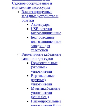
Судовое оборудование и
монтажные аксессуары
Влагозащищенные
зарядные устройства и
розетки
Аксессуары
USB розетки
влагозащищенные
Беспроводные
влагозащищенные
зарядки для
телефонов
Герметичные кабельные
сальники для судов
Горизонтальные
(угловые)
уплотнители
Вертикальные
(прямые)
уплотнители
Мультикабельные
уплотнители
(Multi Seal)
Низкопрофильные
уплотнители (Low