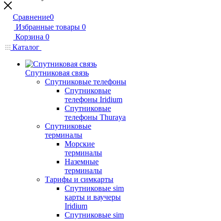
Сравнение
0
Избранные товары
0
Корзина
0
Каталог
Спутниковая связь
Спутниковые телефоны
Спутниковые
телефоны Iridium
Спутниковые
телефоны Thuraya
Спутниковые
терминалы
Морские
терминалы
Наземные
терминалы
Тарифы и симкарты
Спутниковые sim
карты и ваучеры
Iridium
Спутниковые sim