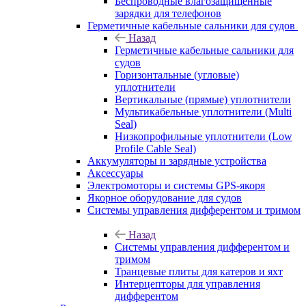
Беспроводные влагозащищенные
зарядки для телефонов
Герметичные кабельные сальники для судов
Назад
Герметичные кабельные сальники для
судов
Горизонтальные (угловые)
уплотнители
Вертикальные (прямые) уплотнители
Мультикабельные уплотнители (Multi
Seal)
Низкопрофильные уплотнители (Low
Profile Cable Seal)
Аккумуляторы и зарядные устройства
Аксессуары
Электромоторы и системы GPS-якоря
Якорное оборудование для судов
Системы управления дифферентом и тримом
Назад
Системы управления дифферентом и
тримом
Транцевые плиты для катеров и яхт
Интерцепторы для управления
дифферентом