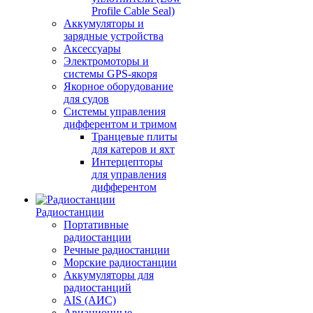
Profile Cable Seal)
Аккумуляторы и
зарядные устройства
Аксессуары
Электромоторы и
системы GPS-якоря
Якорное оборудование
для судов
Системы управления
дифферентом и тримом
Транцевые плиты
для катеров и яхт
Интерцепторы
для управления
дифферентом
Радиостанции
Портативные
радиостанции
Речные радиостанции
Морские радиостанции
Аккумуляторы для
радиостанций
AIS (АИС)
Авиационные