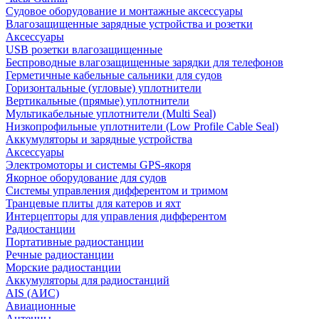
Судовое оборудование и монтажные аксессуары
Влагозащищенные зарядные устройства и розетки
Аксессуары
USB розетки влагозащищенные
Беспроводные влагозащищенные зарядки для телефонов
Герметичные кабельные сальники для судов
Горизонтальные (угловые) уплотнители
Вертикальные (прямые) уплотнители
Мультикабельные уплотнители (Multi Seal)
Низкопрофильные уплотнители (Low Profile Cable Seal)
Аккумуляторы и зарядные устройства
Аксессуары
Электромоторы и системы GPS-якоря
Якорное оборудование для судов
Системы управления дифферентом и тримом
Транцевые плиты для катеров и яхт
Интерцепторы для управления дифферентом
Радиостанции
Портативные радиостанции
Речные радиостанции
Морские радиостанции
Аккумуляторы для радиостанций
AIS (АИС)
Авиационные
Антенны