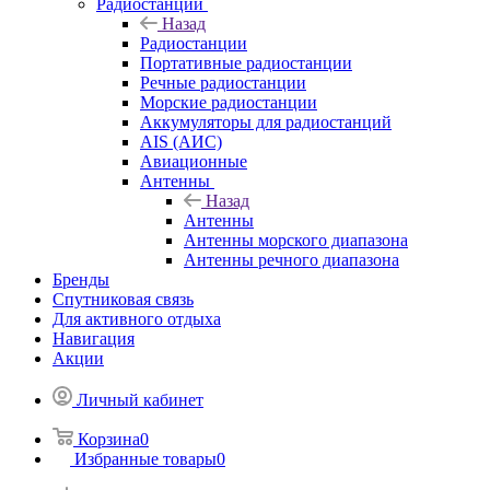
Радиостанции
Назад
Радиостанции
Портативные радиостанции
Речные радиостанции
Морские радиостанции
Аккумуляторы для радиостанций
AIS (АИС)
Авиационные
Антенны
Назад
Антенны
Антенны морского диапазона
Антенны речного диапазона
Бренды
Спутниковая связь
Для активного отдыха
Навигация
Акции
Личный кабинет
Корзина
0
Избранные товары
0