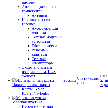
дисплеи
Антенны, датчики и
компоненты
Антенны
Компоненты сети
Ethernet
Аксессуары для
монтажа
Сетевые модули и
устройства
Ethernet-кабели
Разъёмы и
адаптеры
Сетевые
коммутаторы
Эхолоты с живым
изображением (Live-
эхолоты)
Дл
Спутниковая
Бренды
акти
связь
Навигационные карты
отды
Карты C-Map
Карты Navionics
Морская акустика
Источники сигнала