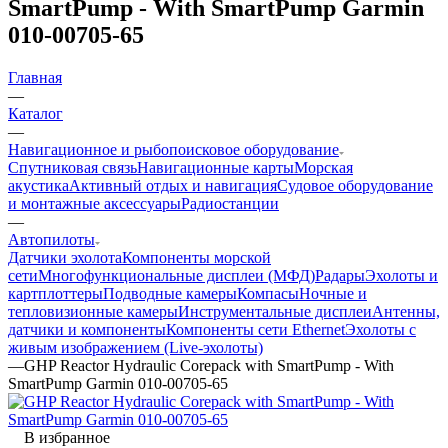
SmartPump - With SmartPump Garmin
010-00705-65
Главная
—
Каталог
—
Навигационное и рыбопоисковое оборудование
Спутниковая связь
Навигационные карты
Морская
акустика
Активный отдых и навигация
Судовое оборудование
и монтажные аксессуары
Радиостанции
—
Автопилоты
Датчики эхолота
Компоненты морской
сети
Многофункциональные дисплеи (МФД)
Радары
Эхолоты и
картплоттеры
Подводные камеры
Компасы
Ночные и
тепловизионные камеры
Инструментальные дисплеи
Антенны,
датчики и компоненты
Компоненты сети Ethernet
Эхолоты с
живым изображением (Live-эхолоты)
—
GHP Reactor Hydraulic Corepack with SmartPump - With
SmartPump Garmin 010-00705-65
В избранное