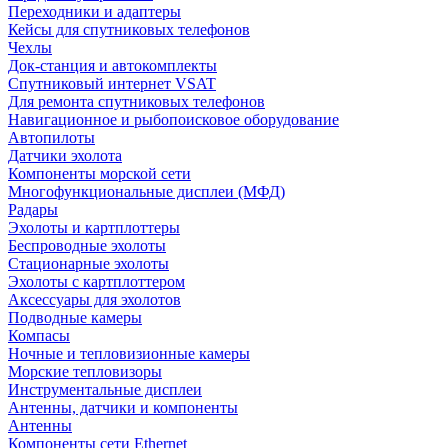
Переходники и адаптеры
Кейсы для спутниковых телефонов
Чехлы
Док-станция и автокомплекты
Спутниковый интернет VSAT
Для ремонта спутниковых телефонов
Навигационное и рыбопоисковое оборудование
Автопилоты
Датчики эхолота
Компоненты морской сети
Многофункциональные дисплеи (МФД)
Радары
Эхолоты и картплоттеры
Беспроводные эхолоты
Стационарные эхолоты
Эхолоты с картплоттером
Аксессуары для эхолотов
Подводные камеры
Компасы
Ночные и тепловизионные камеры
Морские тепловизоры
Инструментальные дисплеи
Антенны, датчики и компоненты
Антенны
Компоненты сети Ethernet