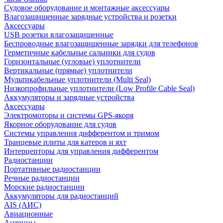
Судовое оборудование и монтажные аксессуары
Влагозащищенные зарядные устройства и розетки
Аксессуары
USB розетки влагозащищенные
Беспроводные влагозащищенные зарядки для телефонов
Герметичные кабельные сальники для судов
Горизонтальные (угловые) уплотнители
Вертикальные (прямые) уплотнители
Мультикабельные уплотнители (Multi Seal)
Низкопрофильные уплотнители (Low Profile Cable Seal)
Аккумуляторы и зарядные устройства
Аксессуары
Электромоторы и системы GPS-якоря
Якорное оборудование для судов
Системы управления дифферентом и тримом
Транцевые плиты для катеров и яхт
Интерцепторы для управления дифферентом
Радиостанции
Портативные радиостанции
Речные радиостанции
Морские радиостанции
Аккумуляторы для радиостанций
AIS (АИС)
Авиационные
Антенны