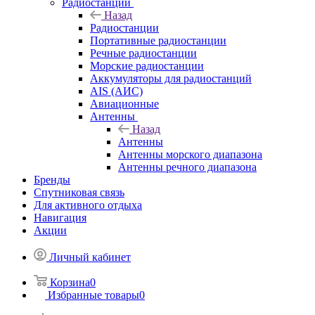
Радиостанции
Назад
Радиостанции
Портативные радиостанции
Речные радиостанции
Морские радиостанции
Аккумуляторы для радиостанций
AIS (АИС)
Авиационные
Антенны
Назад
Антенны
Антенны морского диапазона
Антенны речного диапазона
Бренды
Спутниковая связь
Для активного отдыха
Навигация
Акции
Личный кабинет
Корзина
0
Избранные товары
0