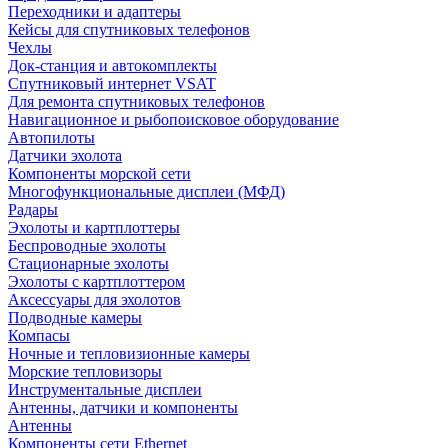
Переходники и адаптеры
Кейсы для спутниковых телефонов
Чехлы
Док-станция и автокомплекты
Спутниковый интернет VSAT
Для ремонта спутниковых телефонов
Навигационное и рыбопоисковое оборудование
Автопилоты
Датчики эхолота
Компоненты морской сети
Многофункциональные дисплеи (МФД)
Радары
Эхолоты и картплоттеры
Беспроводные эхолоты
Стационарные эхолоты
Эхолоты с картплоттером
Аксессуары для эхолотов
Подводные камеры
Компасы
Ночные и тепловизионные камеры
Морские тепловизоры
Инструментальные дисплеи
Антенны, датчики и компоненты
Антенны
Компоненты сети Ethernet