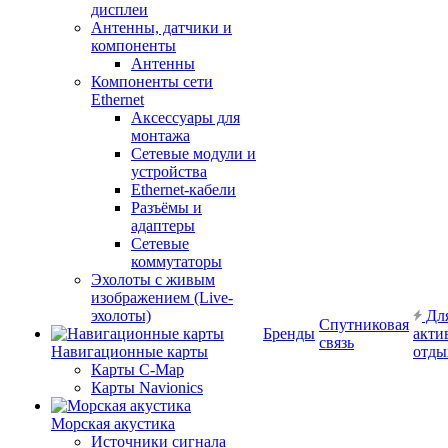
дисплеи
Антенны, датчики и
компоненты
Антенны
Компоненты сети
Ethernet
Аксессуары для
монтажа
Сетевые модули и
устройства
Ethernet-кабели
Разъёмы и
адаптеры
Сетевые
коммутаторы
Эхолоты с живым
изображением (Live-
эхолоты)
Дл
Спутниковая
Бренды
акти
связь
Навигационные карты
отды
Карты C-Map
Карты Navionics
Морская акустика
Источники сигнала