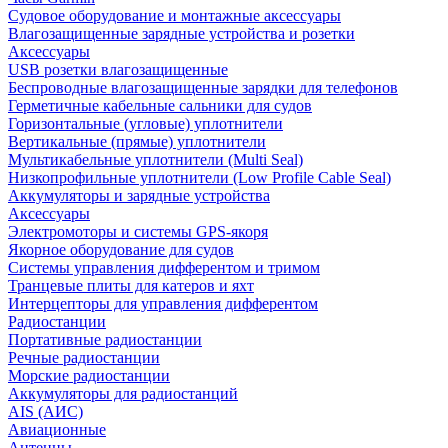
Судовое оборудование и монтажные аксессуары
Влагозащищенные зарядные устройства и розетки
Аксессуары
USB розетки влагозащищенные
Беспроводные влагозащищенные зарядки для телефонов
Герметичные кабельные сальники для судов
Горизонтальные (угловые) уплотнители
Вертикальные (прямые) уплотнители
Мультикабельные уплотнители (Multi Seal)
Низкопрофильные уплотнители (Low Profile Cable Seal)
Аккумуляторы и зарядные устройства
Аксессуары
Электромоторы и системы GPS-якоря
Якорное оборудование для судов
Системы управления дифферентом и тримом
Транцевые плиты для катеров и яхт
Интерцепторы для управления дифферентом
Радиостанции
Портативные радиостанции
Речные радиостанции
Морские радиостанции
Аккумуляторы для радиостанций
AIS (АИС)
Авиационные
Антенны