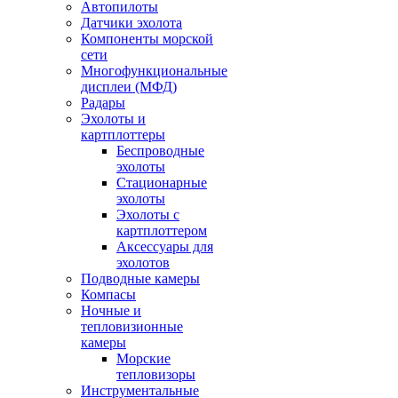
Автопилоты
Датчики эхолота
Компоненты морской
сети
Многофункциональные
дисплеи (МФД)
Радары
Эхолоты и
картплоттеры
Беспроводные
эхолоты
Стационарные
эхолоты
Эхолоты с
картплоттером
Аксессуары для
эхолотов
Подводные камеры
Компасы
Ночные и
тепловизионные
камеры
Морские
тепловизоры
Инструментальные