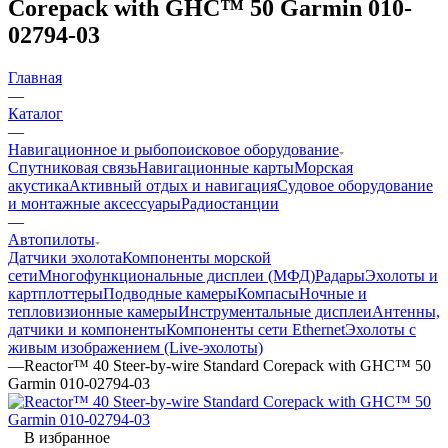
Corepack with GHC™ 50 Garmin 010-
02794-03
Главная
—
Каталог
—
Навигационное и рыбопоисковое оборудование
Спутниковая связь
Навигационные карты
Морская
акустика
Активный отдых и навигация
Судовое оборудование
и монтажные аксессуары
Радиостанции
—
Автопилоты
Датчики эхолота
Компоненты морской
сети
Многофункциональные дисплеи (МФД)
Радары
Эхолоты и
картплоттеры
Подводные камеры
Компасы
Ночные и
тепловизионные камеры
Инструментальные дисплеи
Антенны,
датчики и компоненты
Компоненты сети Ethernet
Эхолоты с
живым изображением (Live-эхолоты)
—
Reactor™ 40 Steer-by-wire Standard Corepack with GHC™ 50
Garmin 010-02794-03
В избранное