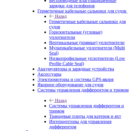
Беспроводные влагозащищенные
зарядки для телефонов
Герметичные кабельные сальники для судов
Назад
Герметичные кабельные сальники для
судов
Горизонтальные (угловые)
уплотнители
Вертикальные (прямые) уплотнители
Мультикабельные уплотнители (Multi
Seal)
Низкопрофильные уплотнители (Low
Profile Cable Seal)
Аккумуляторы и зарядные устройства
Аксессуары
Электромоторы и системы GPS-якоря
Якорное оборудование для судов
Системы управления дифферентом и тримом
Назад
Системы управления дифферентом и
тримом
Транцевые плиты для катеров и яхт
Интерцепторы для управления
дифферентом