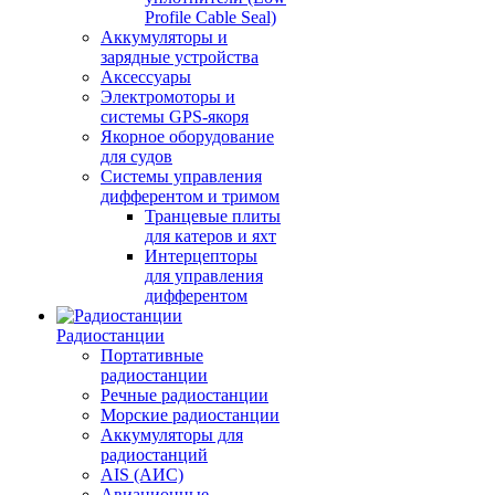
Profile Cable Seal)
Аккумуляторы и
зарядные устройства
Аксессуары
Электромоторы и
системы GPS-якоря
Якорное оборудование
для судов
Системы управления
дифферентом и тримом
Транцевые плиты
для катеров и яхт
Интерцепторы
для управления
дифферентом
Радиостанции
Портативные
радиостанции
Речные радиостанции
Морские радиостанции
Аккумуляторы для
радиостанций
AIS (АИС)
Авиационные