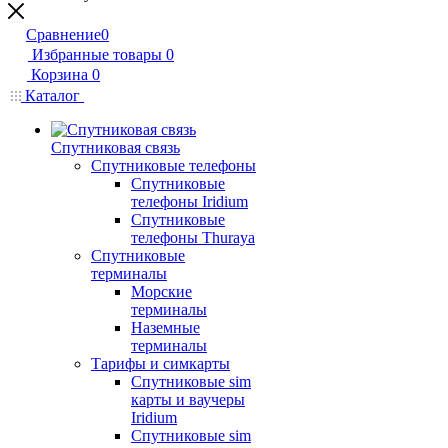
Сравнение
0
Избранные товары
0
Корзина
0
Каталог
Спутниковая связь
Спутниковые телефоны
Спутниковые
телефоны Iridium
Спутниковые
телефоны Thuraya
Спутниковые
терминалы
Морские
терминалы
Наземные
терминалы
Тарифы и симкарты
Спутниковые sim
карты и ваучеры
Iridium
Спутниковые sim