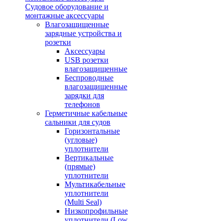
Судовое оборудование и
монтажные аксессуары
Влагозащищенные
зарядные устройства и
розетки
Аксессуары
USB розетки
влагозащищенные
Беспроводные
влагозащищенные
зарядки для
телефонов
Герметичные кабельные
сальники для судов
Горизонтальные
(угловые)
уплотнители
Вертикальные
(прямые)
уплотнители
Мультикабельные
уплотнители
(Multi Seal)
Низкопрофильные
уплотнители (Low