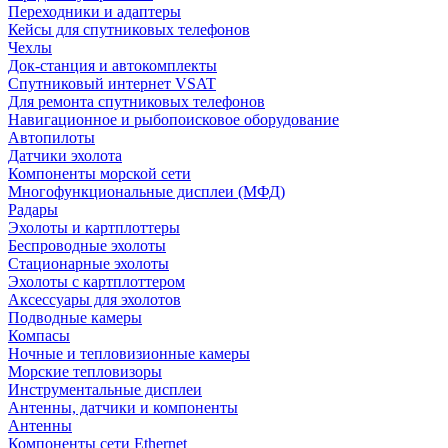
Переходники и адаптеры
Кейсы для спутниковых телефонов
Чехлы
Док-станция и автокомплекты
Спутниковый интернет VSAT
Для ремонта спутниковых телефонов
Навигационное и рыбопоисковое оборудование
Автопилоты
Датчики эхолота
Компоненты морской сети
Многофункциональные дисплеи (МФД)
Радары
Эхолоты и картплоттеры
Беспроводные эхолоты
Стационарные эхолоты
Эхолоты с картплоттером
Аксессуары для эхолотов
Подводные камеры
Компасы
Ночные и тепловизионные камеры
Морские тепловизоры
Инструментальные дисплеи
Антенны, датчики и компоненты
Антенны
Компоненты сети Ethernet