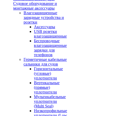
Судовое оборудование и
монтажные аксессуары
Влагозащищенные
зарядные устройства и
розетки
Аксессуары
USB розетки
влагозащищенные
Беспроводные
влагозащищенные
зарядки для
телефонов
Герметичные кабельные
сальники для судов
Горизонтальные
(угловые)
уплотнители
Вертикальные
(прямые)
уплотнители
Мультикабельные
уплотнители
(Multi Seal)
Низкопрофильные
уплотнители (Low