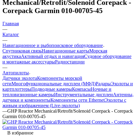
Mechanical/Retrofit/Solenoid Corepack -
Corepack Garmin 010-00705-45
Главная
—
Каталог
—
Навигационное и рыбопоисковое оборудование
Спутниковая связь
Навигационные карты
Морская
акустика
Активный отдых и навигация
Судовое оборудование
и монтажные аксессуары
Радиостанции
—
Автопилоты
Датчики эхолота
Компоненты морской
сети
Многофункциональные дисплеи (МФД)
Радары
Эхолоты и
картплоттеры
Подводные камеры
Компасы
Ночные и
тепловизионные камеры
Инструментальные дисплеи
Антенны,
датчики и компоненты
Компоненты сети Ethernet
Эхолоты с
живым изображением (Live-эхолоты)
—
GHP Reactor Mechanical/Retrofit/Solenoid Corepack - Corepack
Garmin 010-00705-45
В избранное