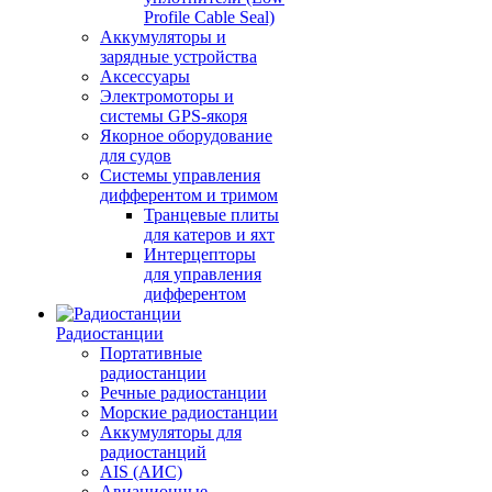
Profile Cable Seal)
Аккумуляторы и
зарядные устройства
Аксессуары
Электромоторы и
системы GPS-якоря
Якорное оборудование
для судов
Системы управления
дифферентом и тримом
Транцевые плиты
для катеров и яхт
Интерцепторы
для управления
дифферентом
Радиостанции
Портативные
радиостанции
Речные радиостанции
Морские радиостанции
Аккумуляторы для
радиостанций
AIS (АИС)
Авиационные