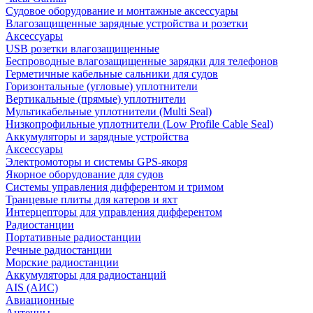
Судовое оборудование и монтажные аксессуары
Влагозащищенные зарядные устройства и розетки
Аксессуары
USB розетки влагозащищенные
Беспроводные влагозащищенные зарядки для телефонов
Герметичные кабельные сальники для судов
Горизонтальные (угловые) уплотнители
Вертикальные (прямые) уплотнители
Мультикабельные уплотнители (Multi Seal)
Низкопрофильные уплотнители (Low Profile Cable Seal)
Аккумуляторы и зарядные устройства
Аксессуары
Электромоторы и системы GPS-якоря
Якорное оборудование для судов
Системы управления дифферентом и тримом
Транцевые плиты для катеров и яхт
Интерцепторы для управления дифферентом
Радиостанции
Портативные радиостанции
Речные радиостанции
Морские радиостанции
Аккумуляторы для радиостанций
AIS (АИС)
Авиационные
Антенны