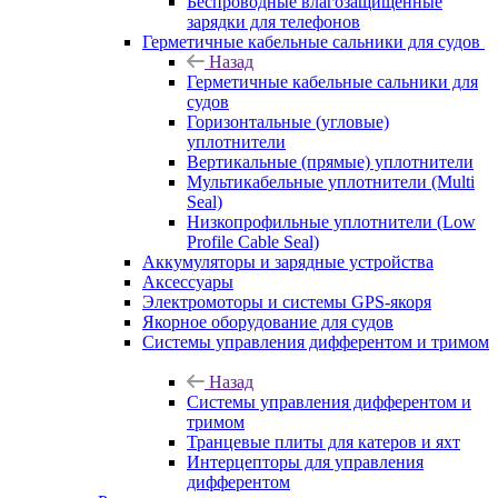
Беспроводные влагозащищенные
зарядки для телефонов
Герметичные кабельные сальники для судов
Назад
Герметичные кабельные сальники для
судов
Горизонтальные (угловые)
уплотнители
Вертикальные (прямые) уплотнители
Мультикабельные уплотнители (Multi
Seal)
Низкопрофильные уплотнители (Low
Profile Cable Seal)
Аккумуляторы и зарядные устройства
Аксессуары
Электромоторы и системы GPS-якоря
Якорное оборудование для судов
Системы управления дифферентом и тримом
Назад
Системы управления дифферентом и
тримом
Транцевые плиты для катеров и яхт
Интерцепторы для управления
дифферентом