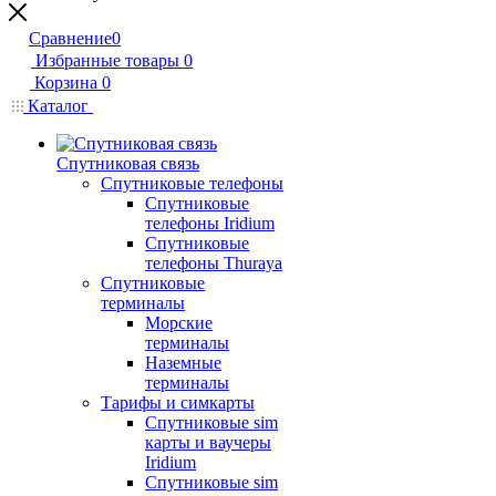
Сравнение
0
Избранные товары
0
Корзина
0
Каталог
Спутниковая связь
Спутниковые телефоны
Спутниковые
телефоны Iridium
Спутниковые
телефоны Thuraya
Спутниковые
терминалы
Морские
терминалы
Наземные
терминалы
Тарифы и симкарты
Спутниковые sim
карты и ваучеры
Iridium
Спутниковые sim