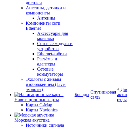
дисплеи
Антенны, датчики и
компоненты
Антенны
Компоненты сети
Ethernet
Аксессуары для
монтажа
Сетевые модули и
устройства
Ethernet-кабели
Разъёмы и
адаптеры
Сетевые
коммутаторы
Эхолоты с живым
изображением (Live-
эхолоты)
Дл
Спутниковая
Бренды
акти
связь
Навигационные карты
отды
Карты C-Map
Карты Navionics
Морская акустика
Источники сигнала