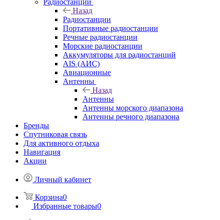
Радиостанции
Назад
Радиостанции
Портативные радиостанции
Речные радиостанции
Морские радиостанции
Аккумуляторы для радиостанций
AIS (АИС)
Авиационные
Антенны
Назад
Антенны
Антенны морского диапазона
Антенны речного диапазона
Бренды
Спутниковая связь
Для активного отдыха
Навигация
Акции
Личный кабинет
Корзина
0
Избранные товары
0