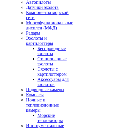
Автопилоты
Датчики эхолота
Компоненты морской
сети
Многофункциональные
дисплеи (МФД)
Радары
Эхолоты и
картплоттеры
Беспроводные
эхолоты
Стационарные
эхолоты
Эхолоты с
картплоттером
Аксессуары для
эхолотов
Подводные камеры
Компасы
Ночные и
тепловизионные
камеры
Морские
тепловизоры
Инструментальные