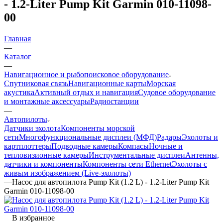
- 1.2-Liter Pump Kit Garmin 010-11098-
00
Главная
—
Каталог
—
Навигационное и рыбопоисковое оборудование
Спутниковая связь
Навигационные карты
Морская
акустика
Активный отдых и навигация
Судовое оборудование
и монтажные аксессуары
Радиостанции
—
Автопилоты
Датчики эхолота
Компоненты морской
сети
Многофункциональные дисплеи (МФД)
Радары
Эхолоты и
картплоттеры
Подводные камеры
Компасы
Ночные и
тепловизионные камеры
Инструментальные дисплеи
Антенны,
датчики и компоненты
Компоненты сети Ethernet
Эхолоты с
живым изображением (Live-эхолоты)
—
Насос для автопилота Pump Kit (1.2 L) - 1.2-Liter Pump Kit
Garmin 010-11098-00
В избранное