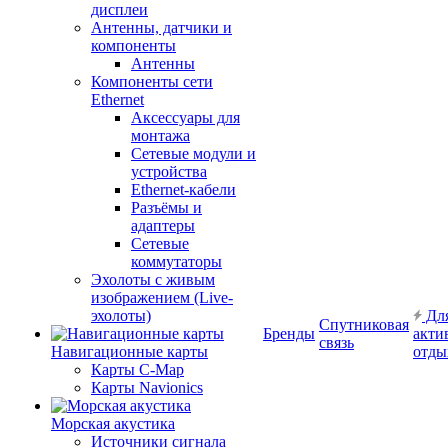
дисплеи
Антенны, датчики и
компоненты
Антенны
Компоненты сети
Ethernet
Аксессуары для
монтажа
Сетевые модули и
устройства
Ethernet-кабели
Разъёмы и
адаптеры
Сетевые
коммутаторы
Эхолоты с живым
изображением (Live-
эхолоты)
Дл
Спутниковая
Бренды
акти
связь
Навигационные карты
отды
Карты C-Map
Карты Navionics
Морская акустика
Источники сигнала