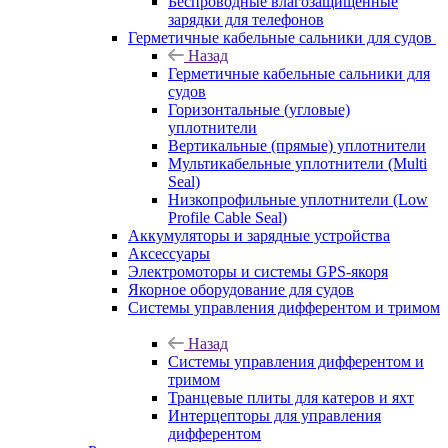
Беспроводные влагозащищенные
зарядки для телефонов
Герметичные кабельные сальники для судов
Назад
Герметичные кабельные сальники для
судов
Горизонтальные (угловые)
уплотнители
Вертикальные (прямые) уплотнители
Мультикабельные уплотнители (Multi
Seal)
Низкопрофильные уплотнители (Low
Profile Cable Seal)
Аккумуляторы и зарядные устройства
Аксессуары
Электромоторы и системы GPS-якоря
Якорное оборудование для судов
Системы управления дифферентом и тримом
Назад
Системы управления дифферентом и
тримом
Транцевые плиты для катеров и яхт
Интерцепторы для управления
дифферентом