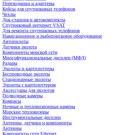
Переходники и адаптеры
Кейсы для спутниковых телефонов
Чехлы
Док-станция и автокомплекты
Спутниковый интернет VSAT
Для ремонта спутниковых телефонов
Навигационное и рыбопоисковое оборудование
Автопилоты
Датчики эхолота
Компоненты морской сети
Многофункциональные дисплеи (МФД)
Радары
Эхолоты и картплоттеры
Беспроводные эхолоты
Стационарные эхолоты
Эхолоты с картплоттером
Аксессуары для эхолотов
Подводные камеры
Компасы
Ночные и тепловизионные камеры
Морские тепловизоры
Инструментальные дисплеи
Антенны, датчики и компоненты
Антенны
Компоненты сети Ethernet