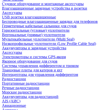
Судовое оборудование и монтажные аксессуары
Влагозащищенные зарядные устройства и розетки
Аксессуары
USB розетки влагозащищенные
Беспроводные влагозащищенные зарядки для телефонов
Герметичные кабельные сальники для судов
Горизонтальные (угловые) уплотнители
Вертикальные (прямые) уплотнители
Мультикабельные уплотнители (Multi Seal)
Низкопрофильные уплотнители (Low Profile Cable Seal)
Аккумуляторы и зарядные устройства
Аксессуары
Электромоторы и системы GPS-якоря
Якорное оборудование для судов
Системы управления дифферентом и тримом
Транцевые плиты для катеров и яхт
Интерцепторы для управления дифферентом
Радиостанции
Портативные радиостанции
Речные радиостанции
Морские радиостанции
Аккумуляторы для радиостанций
AIS (АИС)
Авиационные
Антенны