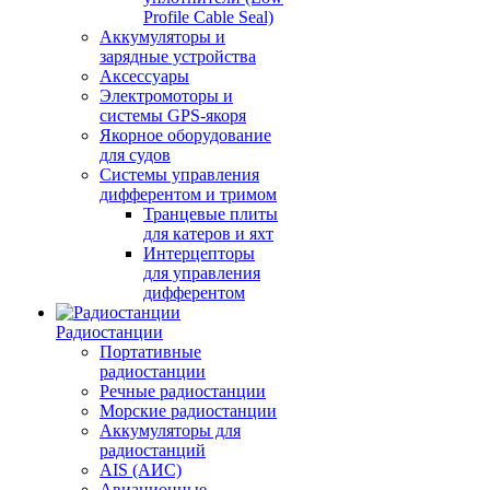
Profile Cable Seal)
Аккумуляторы и
зарядные устройства
Аксессуары
Электромоторы и
системы GPS-якоря
Якорное оборудование
для судов
Системы управления
дифферентом и тримом
Транцевые плиты
для катеров и яхт
Интерцепторы
для управления
дифферентом
Радиостанции
Портативные
радиостанции
Речные радиостанции
Морские радиостанции
Аккумуляторы для
радиостанций
AIS (АИС)
Авиационные