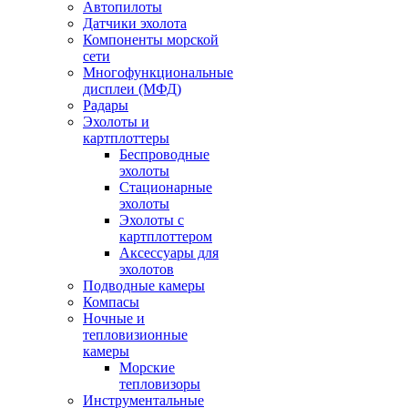
Автопилоты
Датчики эхолота
Компоненты морской
сети
Многофункциональные
дисплеи (МФД)
Радары
Эхолоты и
картплоттеры
Беспроводные
эхолоты
Стационарные
эхолоты
Эхолоты с
картплоттером
Аксессуары для
эхолотов
Подводные камеры
Компасы
Ночные и
тепловизионные
камеры
Морские
тепловизоры
Инструментальные