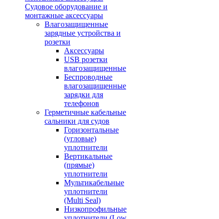
Судовое оборудование и
монтажные аксессуары
Влагозащищенные
зарядные устройства и
розетки
Аксессуары
USB розетки
влагозащищенные
Беспроводные
влагозащищенные
зарядки для
телефонов
Герметичные кабельные
сальники для судов
Горизонтальные
(угловые)
уплотнители
Вертикальные
(прямые)
уплотнители
Мультикабельные
уплотнители
(Multi Seal)
Низкопрофильные
уплотнители (Low