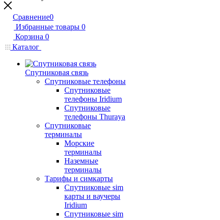
Сравнение
0
Избранные товары
0
Корзина
0
Каталог
Спутниковая связь
Спутниковые телефоны
Спутниковые
телефоны Iridium
Спутниковые
телефоны Thuraya
Спутниковые
терминалы
Морские
терминалы
Наземные
терминалы
Тарифы и симкарты
Спутниковые sim
карты и ваучеры
Iridium
Спутниковые sim