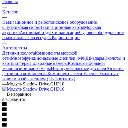
Главная
—
Каталог
—
Навигационное и рыбопоисковое оборудование
Спутниковая связь
Навигационные карты
Морская
акустика
Активный отдых и навигация
Судовое оборудование
и монтажные аксессуары
Радиостанции
—
Автопилоты
Датчики эхолота
Компоненты морской
сети
Многофункциональные дисплеи (МФД)
Радары
Эхолоты и
картплоттеры
Подводные камеры
Компасы
Ночные и
тепловизионные камеры
Инструментальные дисплеи
Антенны,
датчики и компоненты
Компоненты сети Ethernet
Эхолоты с
живым изображением (Live-эхолоты)
—
Модуль Shadow Drive,GHP10
В избранное
Сравнить