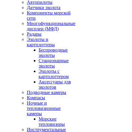
Автопилоты
Датчики эхолота
Компоненты морской
сети
Многофункциональные
дисплеи (МФД)
Радары
Эхолоты и
картплоттеры
Беспроводные
эхолоты
Стационарные
эхолоты
Эхолоты с
картплоттером
Аксессуары для
эхолотов
Подводные камеры
Компасы
Ночные и
тепловизионные
камеры
Морские
тепловизоры
Инструментальные