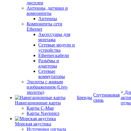
дисплеи
Антенны, датчики и
компоненты
Антенны
Компоненты сети
Ethernet
Аксессуары для
монтажа
Сетевые модули и
устройства
Ethernet-кабели
Разъёмы и
адаптеры
Сетевые
коммутаторы
Эхолоты с живым
изображением (Live-
эхолоты)
Дл
Спутниковая
Бренды
акти
связь
Навигационные карты
отды
Карты C-Map
Карты Navionics
Морская акустика
Источники сигнала