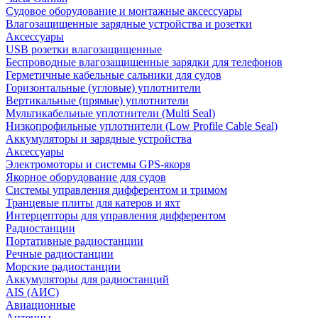
Судовое оборудование и монтажные аксессуары
Влагозащищенные зарядные устройства и розетки
Аксессуары
USB розетки влагозащищенные
Беспроводные влагозащищенные зарядки для телефонов
Герметичные кабельные сальники для судов
Горизонтальные (угловые) уплотнители
Вертикальные (прямые) уплотнители
Мультикабельные уплотнители (Multi Seal)
Низкопрофильные уплотнители (Low Profile Cable Seal)
Аккумуляторы и зарядные устройства
Аксессуары
Электромоторы и системы GPS-якоря
Якорное оборудование для судов
Системы управления дифферентом и тримом
Транцевые плиты для катеров и яхт
Интерцепторы для управления дифферентом
Радиостанции
Портативные радиостанции
Речные радиостанции
Морские радиостанции
Аккумуляторы для радиостанций
AIS (АИС)
Авиационные
Антенны