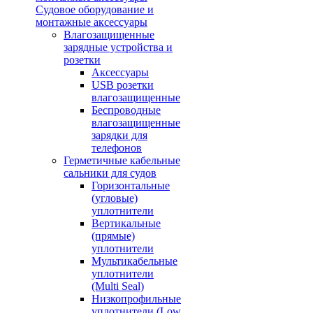
Судовое оборудование и
монтажные аксессуары
Влагозащищенные
зарядные устройства и
розетки
Аксессуары
USB розетки
влагозащищенные
Беспроводные
влагозащищенные
зарядки для
телефонов
Герметичные кабельные
сальники для судов
Горизонтальные
(угловые)
уплотнители
Вертикальные
(прямые)
уплотнители
Мультикабельные
уплотнители
(Multi Seal)
Низкопрофильные
уплотнители (Low