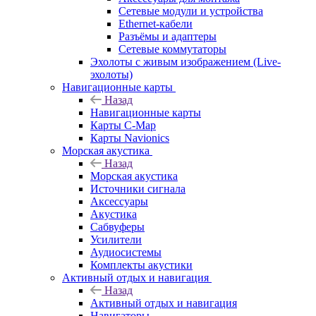
Сетевые модули и устройства
Ethernet-кабели
Разъёмы и адаптеры
Сетевые коммутаторы
Эхолоты с живым изображением (Live-
эхолоты)
Навигационные карты
Назад
Навигационные карты
Карты C-Map
Карты Navionics
Морская акустика
Назад
Морская акустика
Источники сигнала
Аксессуары
Акустика
Сабвуферы
Усилители
Аудиосистемы
Комплекты акустики
Активный отдых и навигация
Назад
Активный отдых и навигация
Навигаторы