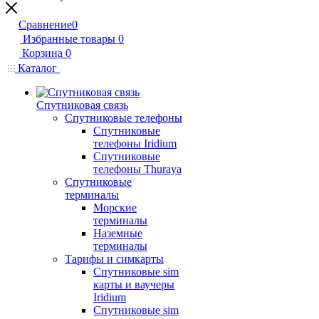
Сравнение
0
Избранные товары
0
Корзина
0
Каталог
Спутниковая связь
Спутниковые телефоны
Спутниковые
телефоны Iridium
Спутниковые
телефоны Thuraya
Спутниковые
терминалы
Морские
терминалы
Наземные
терминалы
Тарифы и симкарты
Спутниковые sim
карты и ваучеры
Iridium
Спутниковые sim