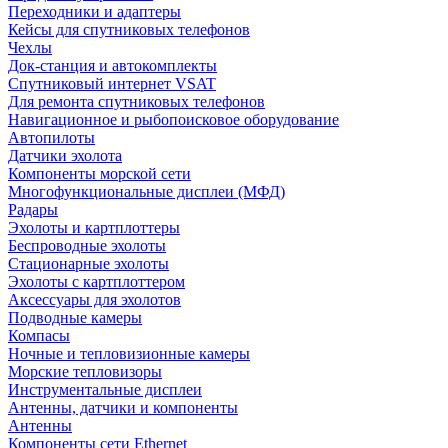
Переходники и адаптеры
Кейсы для спутниковых телефонов
Чехлы
Док-станция и автокомплекты
Спутниковый интернет VSAT
Для ремонта спутниковых телефонов
Навигационное и рыбопоисковое оборудование
Автопилоты
Датчики эхолота
Компоненты морской сети
Многофункциональные дисплеи (МФД)
Радары
Эхолоты и картплоттеры
Беспроводные эхолоты
Стационарные эхолоты
Эхолоты с картплоттером
Аксессуары для эхолотов
Подводные камеры
Компасы
Ночные и тепловизионные камеры
Морские тепловизоры
Инструментальные дисплеи
Антенны, датчики и компоненты
Антенны
Компоненты сети Ethernet