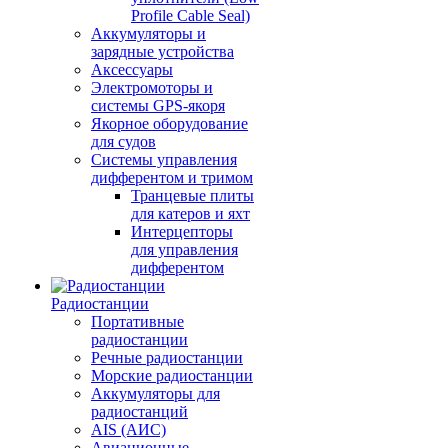
Profile Cable Seal)
Аккумуляторы и
зарядные устройства
Аксессуары
Электромоторы и
системы GPS-якоря
Якорное оборудование
для судов
Системы управления
дифферентом и тримом
Транцевые плиты
для катеров и яхт
Интерцепторы
для управления
дифферентом
Радиостанции
Портативные
радиостанции
Речные радиостанции
Морские радиостанции
Аккумуляторы для
радиостанций
AIS (АИС)
Авиационные