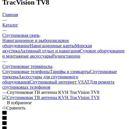
TracVision TV8
Главная
—
Каталог
—
Спутниковая связь
Навигационное и рыбопоисковое
оборудование
Навигационные карты
Морская
акустика
Активный отдых и навигация
Судовое оборудование
и монтажные аксессуары
Радиостанции
—
Спутниковые терминалы
Спутниковые телефоны
Тарифы и симкарты
Спутниковые
трекеры
Аксессуары для спутникового
оборудования
Спутниковый интернет VSAT
Для ремонта
спутниковых телефонов
—
Спутниковая ТВ антенна KVH TracVision TV8
В избранное
Сравнить