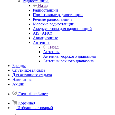
Радиостанции
Назад
Радиостанции
Портативные радиостанции
Речные радиостанции
Морские радиостанции
Аккумуляторы для радиостанций
AIS (АИС)
Авиационные
Антенны
Назад
Антенны
Антенны морского диапазона
Антенны речного диапазона
Бренды
Спутниковая связь
Для активного отдыха
Навигация
Акции
Личный кабинет
Корзина
0
Избранные товары
0