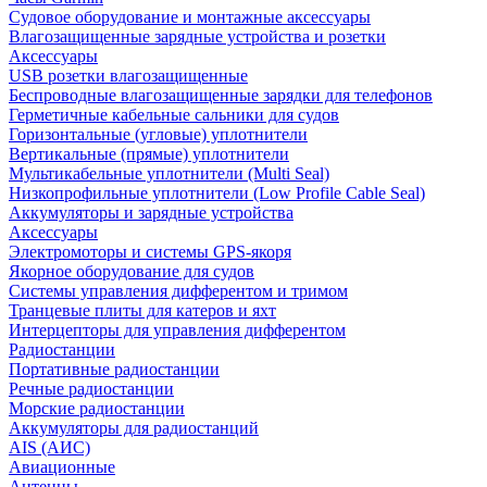
Судовое оборудование и монтажные аксессуары
Влагозащищенные зарядные устройства и розетки
Аксессуары
USB розетки влагозащищенные
Беспроводные влагозащищенные зарядки для телефонов
Герметичные кабельные сальники для судов
Горизонтальные (угловые) уплотнители
Вертикальные (прямые) уплотнители
Мультикабельные уплотнители (Multi Seal)
Низкопрофильные уплотнители (Low Profile Cable Seal)
Аккумуляторы и зарядные устройства
Аксессуары
Электромоторы и системы GPS-якоря
Якорное оборудование для судов
Системы управления дифферентом и тримом
Транцевые плиты для катеров и яхт
Интерцепторы для управления дифферентом
Радиостанции
Портативные радиостанции
Речные радиостанции
Морские радиостанции
Аккумуляторы для радиостанций
AIS (АИС)
Авиационные
Антенны