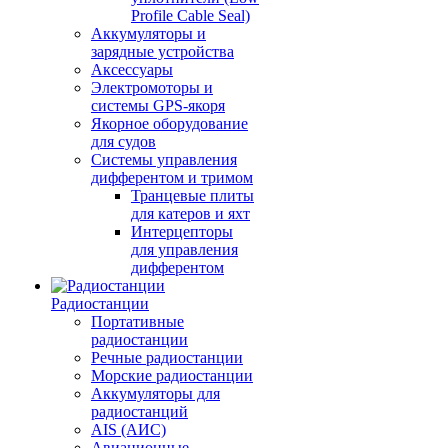
Profile Cable Seal)
Аккумуляторы и
зарядные устройства
Аксессуары
Электромоторы и
системы GPS-якоря
Якорное оборудование
для судов
Системы управления
дифферентом и тримом
Транцевые плиты
для катеров и яхт
Интерцепторы
для управления
дифферентом
Радиостанции
Портативные
радиостанции
Речные радиостанции
Морские радиостанции
Аккумуляторы для
радиостанций
AIS (АИС)
Авиационные