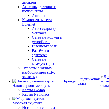
дисплеи
Антенны, датчики и
компоненты
Антенны
Компоненты сети
Ethernet
Аксессуары для
монтажа
Сетевые модули и
устройства
Ethernet-кабели
Разъёмы и
адаптеры
Сетевые
коммутаторы
Эхолоты с живым
изображением (Live-
эхолоты)
Дл
Спутниковая
Бренды
акти
связь
Навигационные карты
отды
Карты C-Map
Карты Navionics
Морская акустика
Источники сигнала