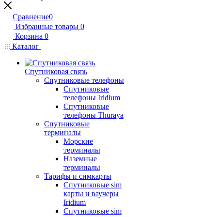
Сравнение
0
Избранные товары
0
Корзина
0
Каталог
Спутниковая связь
Спутниковые телефоны
Спутниковые
телефоны Iridium
Спутниковые
телефоны Thuraya
Спутниковые
терминалы
Морские
терминалы
Наземные
терминалы
Тарифы и симкарты
Спутниковые sim
карты и ваучеры
Iridium
Спутниковые sim