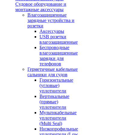
Судовое оборудование и
монтажные аксессуары
Влагозащищенные
зарядные устройства и
розетки
Аксессуары
USB розетки
влагозащищенные
Беспроводные
влагозащищенные
зарядки для
телефонов
Герметичные кабельные
сальники для судов
Горизонтальные
(угловые)
уплотнители
Вертикальные
(прямые)
уплотнители
Мультикабельные
уплотнители
(Multi Seal)
Низкопрофильные
уплотнители (Low