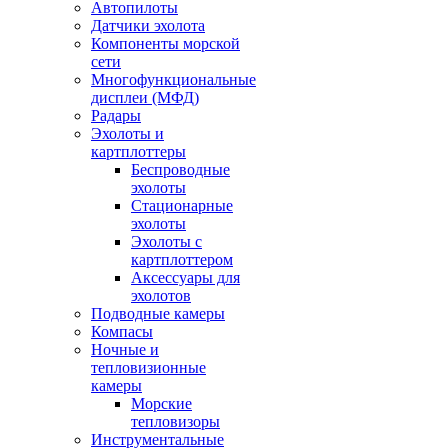
Автопилоты
Датчики эхолота
Компоненты морской
сети
Многофункциональные
дисплеи (МФД)
Радары
Эхолоты и
картплоттеры
Беспроводные
эхолоты
Стационарные
эхолоты
Эхолоты с
картплоттером
Аксессуары для
эхолотов
Подводные камеры
Компасы
Ночные и
тепловизионные
камеры
Морские
тепловизоры
Инструментальные