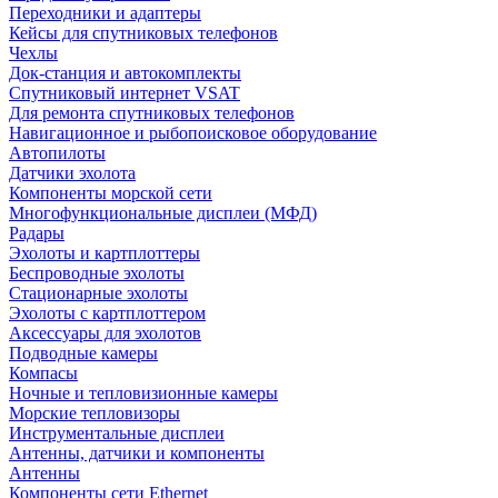
Переходники и адаптеры
Кейсы для спутниковых телефонов
Чехлы
Док-станция и автокомплекты
Спутниковый интернет VSAT
Для ремонта спутниковых телефонов
Навигационное и рыбопоисковое оборудование
Автопилоты
Датчики эхолота
Компоненты морской сети
Многофункциональные дисплеи (МФД)
Радары
Эхолоты и картплоттеры
Беспроводные эхолоты
Стационарные эхолоты
Эхолоты с картплоттером
Аксессуары для эхолотов
Подводные камеры
Компасы
Ночные и тепловизионные камеры
Морские тепловизоры
Инструментальные дисплеи
Антенны, датчики и компоненты
Антенны
Компоненты сети Ethernet