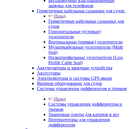
Беспроводные влагозащищенные
зарядки для телефонов
Герметичные кабельные сальники для судов
Назад
Герметичные кабельные сальники для
судов
Горизонтальные (угловые)
уплотнители
Вертикальные (прямые) уплотнители
Мультикабельные уплотнители (Multi
Seal)
Низкопрофильные уплотнители (Low
Profile Cable Seal)
Аккумуляторы и зарядные устройства
Аксессуары
Электромоторы и системы GPS-якоря
Якорное оборудование для судов
Системы управления дифферентом и тримом
Назад
Системы управления дифферентом и
тримом
Транцевые плиты для катеров и яхт
Интерцепторы для управления
дифферентом