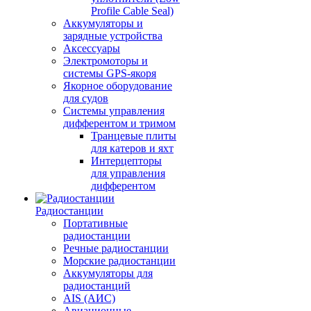
Profile Cable Seal)
Аккумуляторы и
зарядные устройства
Аксессуары
Электромоторы и
системы GPS-якоря
Якорное оборудование
для судов
Системы управления
дифферентом и тримом
Транцевые плиты
для катеров и яхт
Интерцепторы
для управления
дифферентом
Радиостанции
Портативные
радиостанции
Речные радиостанции
Морские радиостанции
Аккумуляторы для
радиостанций
AIS (АИС)
Авиационные