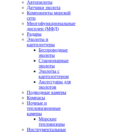
Автопилоты
Датчики эхолота
Компоненты морской
сети
Многофункциональные
дисплеи (МФД)
Радары
Эхолоты и
картплоттеры
Беспроводные
эхолоты
Стационарные
эхолоты
Эхолоты с
картплоттером
Аксессуары для
эхолотов
Подводные камеры
Компасы
Ночные и
тепловизионные
камеры
Морские
тепловизоры
Инструментальные