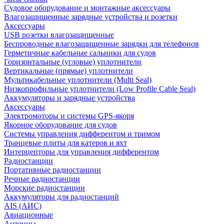
Судовое оборудование и монтажные аксессуары
Влагозащищенные зарядные устройства и розетки
Аксессуары
USB розетки влагозащищенные
Беспроводные влагозащищенные зарядки для телефонов
Герметичные кабельные сальники для судов
Горизонтальные (угловые) уплотнители
Вертикальные (прямые) уплотнители
Мультикабельные уплотнители (Multi Seal)
Низкопрофильные уплотнители (Low Profile Cable Seal)
Аккумуляторы и зарядные устройства
Аксессуары
Электромоторы и системы GPS-якоря
Якорное оборудование для судов
Системы управления дифферентом и тримом
Транцевые плиты для катеров и яхт
Интерцепторы для управления дифферентом
Радиостанции
Портативные радиостанции
Речные радиостанции
Морские радиостанции
Аккумуляторы для радиостанций
AIS (АИС)
Авиационные
Антенны