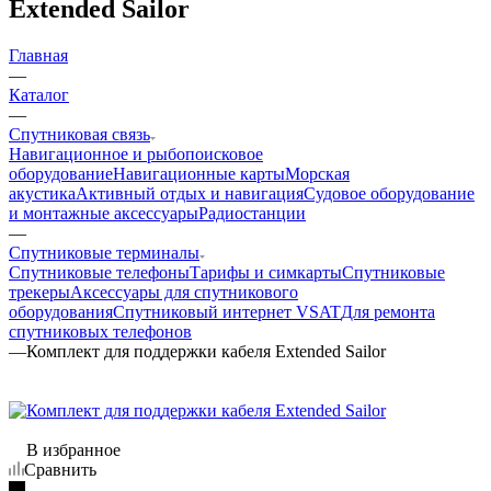
Extended Sailor
Главная
—
Каталог
—
Спутниковая связь
Навигационное и рыбопоисковое
оборудование
Навигационные карты
Морская
акустика
Активный отдых и навигация
Судовое оборудование
и монтажные аксессуары
Радиостанции
—
Спутниковые терминалы
Спутниковые телефоны
Тарифы и симкарты
Спутниковые
трекеры
Аксессуары для спутникового
оборудования
Спутниковый интернет VSAT
Для ремонта
спутниковых телефонов
—
Комплект для поддержки кабеля Extended Sailor
В избранное
Сравнить