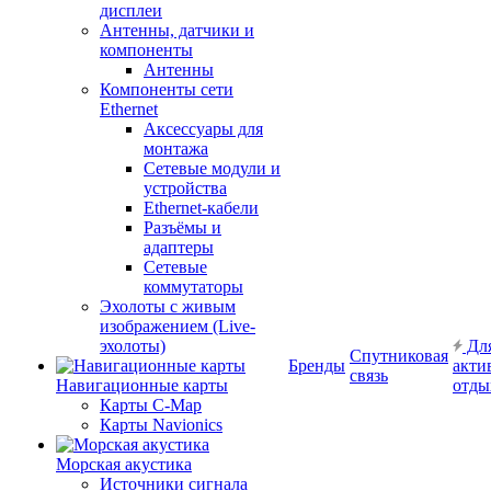
дисплеи
Антенны, датчики и
компоненты
Антенны
Компоненты сети
Ethernet
Аксессуары для
монтажа
Сетевые модули и
устройства
Ethernet-кабели
Разъёмы и
адаптеры
Сетевые
коммутаторы
Эхолоты с живым
изображением (Live-
эхолоты)
Дл
Спутниковая
Бренды
акти
связь
Навигационные карты
отды
Карты C-Map
Карты Navionics
Морская акустика
Источники сигнала