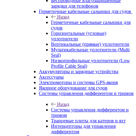
Беспроводные влагозащищенные
зарядки для телефонов
Герметичные кабельные сальники для судов
Назад
Герметичные кабельные сальники для
судов
Горизонтальные (угловые)
уплотнители
Вертикальные (прямые) уплотнители
Мультикабельные уплотнители (Multi
Seal)
Низкопрофильные уплотнители (Low
Profile Cable Seal)
Аккумуляторы и зарядные устройства
Аксессуары
Электромоторы и системы GPS-якоря
Якорное оборудование для судов
Системы управления дифферентом и тримом
Назад
Системы управления дифферентом и
тримом
Транцевые плиты для катеров и яхт
Интерцепторы для управления
дифферентом