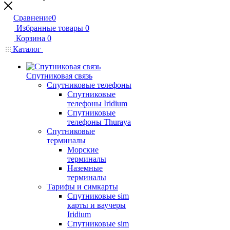
Сравнение
0
Избранные товары
0
Корзина
0
Каталог
Спутниковая связь
Спутниковые телефоны
Спутниковые
телефоны Iridium
Спутниковые
телефоны Thuraya
Спутниковые
терминалы
Морские
терминалы
Наземные
терминалы
Тарифы и симкарты
Спутниковые sim
карты и ваучеры
Iridium
Спутниковые sim