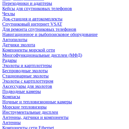
Переходники и адаптеры
Кейсы для спутниковых телефонов
Чехлы
Док-станция и автокомплекты
Спутниковый интернет VSAT
Для ремонта спутниковых телефонов
Навигационное и рыбопоисковое оборудование
Автопилоты
Датчики эхолота
Компоненты морской сети
Многофункциональные дисплеи (МФД)
Радары
Эхолоты и картплоттеры
Беспроводные эхолоты
Стационарные эхолоты
Эхолоты с картплоттером
Аксессуары для эхолотов
Подводные камеры
Компасы
Ночные и тепловизионные камеры
Морские тепловизоры
Инструментальные дисплеи
Антенны, датчики и компоненты
Антенны
Компоненты сети Ethernet