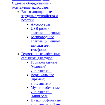
Судовое оборудование и
монтажные аксессуары
Влагозащищенные
зарядные устройства и
розетки
Аксессуары
USB розетки
влагозащищенные
Беспроводные
влагозащищенные
зарядки для
телефонов
Герметичные кабельные
сальники для судов
Горизонтальные
(угловые)
уплотнители
Вертикальные
(прямые)
уплотнители
Мультикабельные
уплотнители
(Multi Seal)
Низкопрофильные
уплотнители (Low