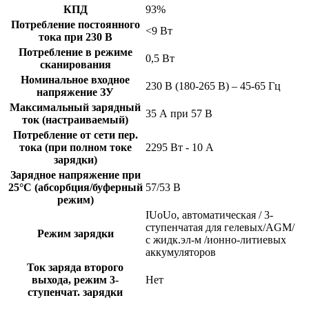
КПД
93%
Потребление постоянного
<9 Вт
тока при 230 В
Потребление в режиме
0,5 Вт
сканирования
Номинальное входное
230 В (180-265 В) – 45-65 Гц
напряжение ЗУ
Максимальный зарядный
35 А при 57 В
ток (настраиваемый)
Потребление от сети пер.
тока (при полном токе
2295 Вт - 10 A
зарядки)
Зарядное напряжение при
25°C (абсорбция/буферный
57/53 В
режим)
IUoUo, автоматическая / 3-
ступенчатая для гелевых/AGM/
Режим зарядки
с жидк.эл-м /ионно-литиевых
аккумуляторов
Ток заряда второго
выхода, режим 3-
Нет
ступенчат. зарядки