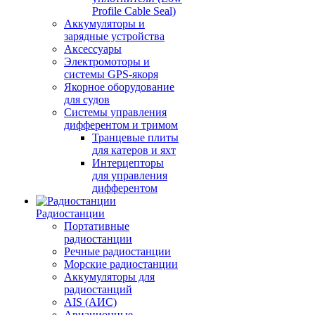
Profile Cable Seal)
Аккумуляторы и
зарядные устройства
Аксессуары
Электромоторы и
системы GPS-якоря
Якорное оборудование
для судов
Системы управления
дифферентом и тримом
Транцевые плиты
для катеров и яхт
Интерцепторы
для управления
дифферентом
Радиостанции
Портативные
радиостанции
Речные радиостанции
Морские радиостанции
Аккумуляторы для
радиостанций
AIS (АИС)
Авиационные