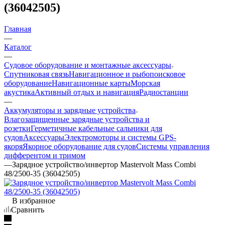
(36042505)
Главная
—
Каталог
—
Судовое оборудование и монтажные аксессуары
Спутниковая связь
Навигационное и рыбопоисковое
оборудование
Навигационные карты
Морская
акустика
Активный отдых и навигация
Радиостанции
—
Аккумуляторы и зарядные устройства
Влагозащищенные зарядные устройства и
розетки
Герметичные кабельные сальники для
судов
Аксессуары
Электромоторы и системы GPS-
якоря
Якорное оборудование для судов
Системы управления
дифферентом и тримом
—
Зарядное устройство/инвертор Mastervolt Mass Combi
48/2500-35 (36042505)
В избранное
Сравнить