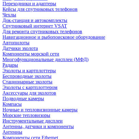
Переходники и адаптеры
Кейсы для спутниковых телефонов
Чехлы
Док-станция и автокомплекты
Спутниковый интернет VSAT
Для ремонта спутниковых телефонов
Навигационное и рыбопоисковое оборудование
Автопилоты
Датчики эхолота
Компоненты морской сети
Многофункциональные дисплеи (МФД)
Радары
Эхолоты и картплоттеры
Беспроводные эхолоты
Стационарные эхолоты
Эхолоты с картплоттером
Аксессуары для эхолотов
Подводные камеры
Компасы
Ночные и тепловизионные камеры
Морские тепловизоры
Инструментальные дисплеи
Антенны, датчики и компоненты
Антенны
Компоненты сети Ethernet