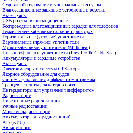
Судовое оборудование и монтажные аксессуары
Влагозащищенные зарядные устройства и розетки
Аксессуары
USB розетки влагозащищенные
Беспроводные влагозащищенные зарядки для телефонов
Герметичные кабельные сальники для судов
Горизонтальные (угловые) уплотнители
Вертикальные (прямые) уплотнители
Мультикабельные уплотнители (Multi Seal)
Низкопрофильные уплотнители (Low Profile Cable Seal)
Аккумуляторы и зарядные устройства
Аксессуары
Электромоторы и системы GPS-якоря
Якорное оборудование для судов
Системы управления дифферентом и тримом
Транцевые плиты для катеров и яхт
Интерцепторы для управления дифферентом
Радиостанции
Портативные радиостанции
Речные радиостанции
Морские радиостанции
Аккумуляторы для радиостанций
AIS (АИС)
Авиационные
Антенны