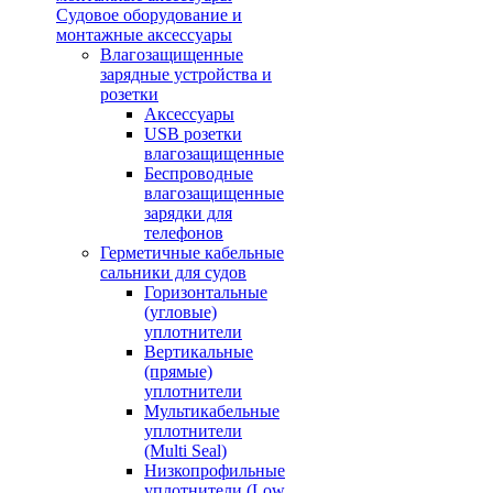
Судовое оборудование и
монтажные аксессуары
Влагозащищенные
зарядные устройства и
розетки
Аксессуары
USB розетки
влагозащищенные
Беспроводные
влагозащищенные
зарядки для
телефонов
Герметичные кабельные
сальники для судов
Горизонтальные
(угловые)
уплотнители
Вертикальные
(прямые)
уплотнители
Мультикабельные
уплотнители
(Multi Seal)
Низкопрофильные
уплотнители (Low