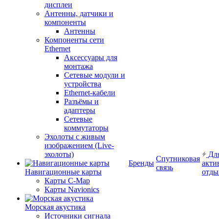
дисплеи
Антенны, датчики и
компоненты
Антенны
Компоненты сети
Ethernet
Аксессуары для
монтажа
Сетевые модули и
устройства
Ethernet-кабели
Разъёмы и
адаптеры
Сетевые
коммутаторы
Эхолоты с живым
изображением (Live-
эхолоты)
Дл
Спутниковая
Бренды
акти
связь
Навигационные карты
отды
Карты C-Map
Карты Navionics
Морская акустика
Источники сигнала