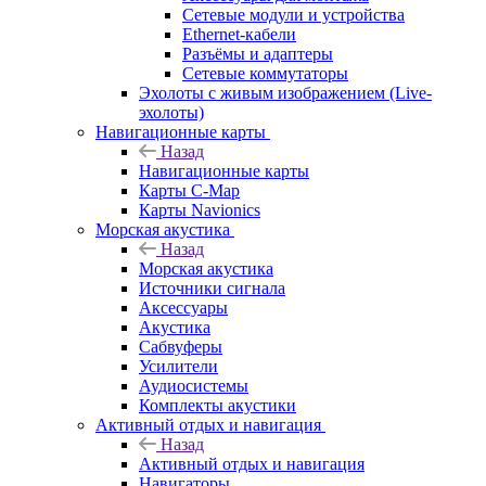
Сетевые модули и устройства
Ethernet-кабели
Разъёмы и адаптеры
Сетевые коммутаторы
Эхолоты с живым изображением (Live-
эхолоты)
Навигационные карты
Назад
Навигационные карты
Карты C-Map
Карты Navionics
Морская акустика
Назад
Морская акустика
Источники сигнала
Аксессуары
Акустика
Сабвуферы
Усилители
Аудиосистемы
Комплекты акустики
Активный отдых и навигация
Назад
Активный отдых и навигация
Навигаторы