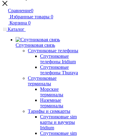
Сравнение
0
Избранные товары
0
Корзина
0
Каталог
Спутниковая связь
Спутниковые телефоны
Спутниковые
телефоны Iridium
Спутниковые
телефоны Thuraya
Спутниковые
терминалы
Морские
терминалы
Наземные
терминалы
Тарифы и симкарты
Спутниковые sim
карты и ваучеры
Iridium
Спутниковые sim