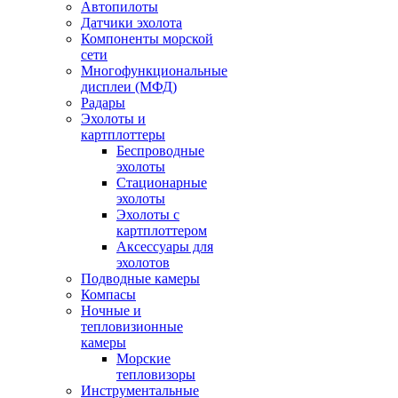
Автопилоты
Датчики эхолота
Компоненты морской
сети
Многофункциональные
дисплеи (МФД)
Радары
Эхолоты и
картплоттеры
Беспроводные
эхолоты
Стационарные
эхолоты
Эхолоты с
картплоттером
Аксессуары для
эхолотов
Подводные камеры
Компасы
Ночные и
тепловизионные
камеры
Морские
тепловизоры
Инструментальные