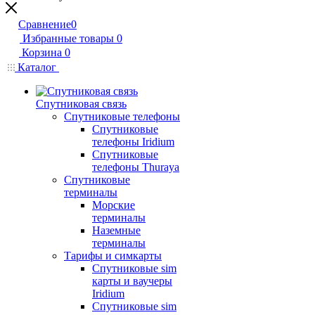
Сравнение
0
Избранные товары
0
Корзина
0
Каталог
Спутниковая связь
Спутниковые телефоны
Спутниковые
телефоны Iridium
Спутниковые
телефоны Thuraya
Спутниковые
терминалы
Морские
терминалы
Наземные
терминалы
Тарифы и симкарты
Спутниковые sim
карты и ваучеры
Iridium
Спутниковые sim