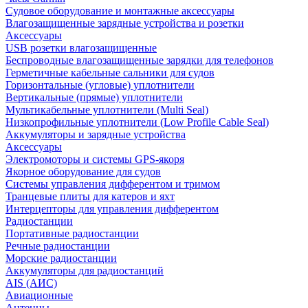
Судовое оборудование и монтажные аксессуары
Влагозащищенные зарядные устройства и розетки
Аксессуары
USB розетки влагозащищенные
Беспроводные влагозащищенные зарядки для телефонов
Герметичные кабельные сальники для судов
Горизонтальные (угловые) уплотнители
Вертикальные (прямые) уплотнители
Мультикабельные уплотнители (Multi Seal)
Низкопрофильные уплотнители (Low Profile Cable Seal)
Аккумуляторы и зарядные устройства
Аксессуары
Электромоторы и системы GPS-якоря
Якорное оборудование для судов
Системы управления дифферентом и тримом
Транцевые плиты для катеров и яхт
Интерцепторы для управления дифферентом
Радиостанции
Портативные радиостанции
Речные радиостанции
Морские радиостанции
Аккумуляторы для радиостанций
AIS (АИС)
Авиационные
Антенны