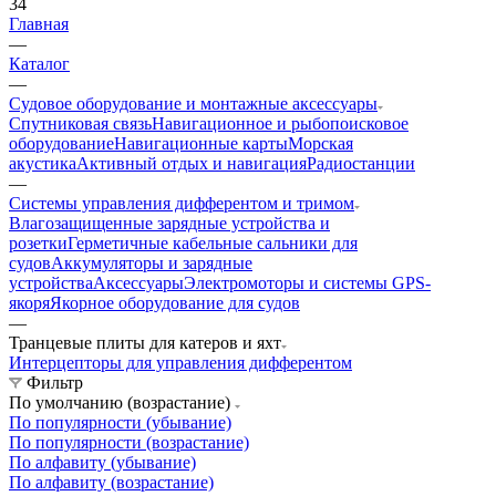
34
Главная
—
Каталог
—
Судовое оборудование и монтажные аксессуары
Спутниковая связь
Навигационное и рыбопоисковое
оборудование
Навигационные карты
Морская
акустика
Активный отдых и навигация
Радиостанции
—
Системы управления дифферентом и тримом
Влагозащищенные зарядные устройства и
розетки
Герметичные кабельные сальники для
судов
Аккумуляторы и зарядные
устройства
Аксессуары
Электромоторы и системы GPS-
якоря
Якорное оборудование для судов
—
Транцевые плиты для катеров и яхт
Интерцепторы для управления дифферентом
Фильтр
По умолчанию (возрастание)
По популярности (убывание)
По популярности (возрастание)
По алфавиту (убывание)
По алфавиту (возрастание)