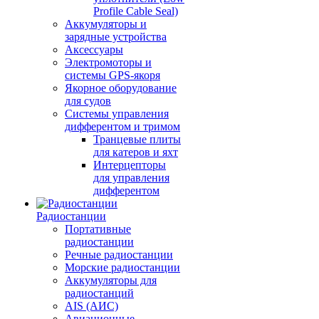
Profile Cable Seal)
Аккумуляторы и
зарядные устройства
Аксессуары
Электромоторы и
системы GPS-якоря
Якорное оборудование
для судов
Системы управления
дифферентом и тримом
Транцевые плиты
для катеров и яхт
Интерцепторы
для управления
дифферентом
Радиостанции
Портативные
радиостанции
Речные радиостанции
Морские радиостанции
Аккумуляторы для
радиостанций
AIS (АИС)
Авиационные