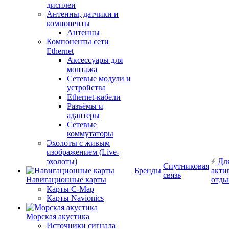
дисплеи
Антенны, датчики и
компоненты
Антенны
Компоненты сети
Ethernet
Аксессуары для
монтажа
Сетевые модули и
устройства
Ethernet-кабели
Разъёмы и
адаптеры
Сетевые
коммутаторы
Эхолоты с живым
изображением (Live-
эхолоты)
Дл
Спутниковая
Бренды
акти
связь
Навигационные карты
отды
Карты C-Map
Карты Navionics
Морская акустика
Источники сигнала