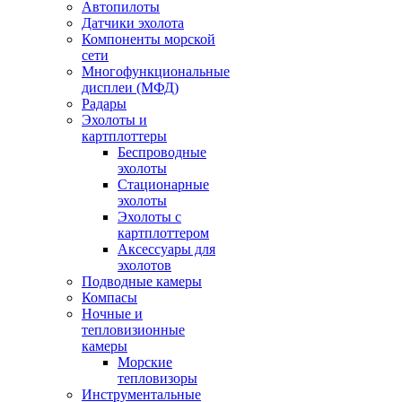
Автопилоты
Датчики эхолота
Компоненты морской
сети
Многофункциональные
дисплеи (МФД)
Радары
Эхолоты и
картплоттеры
Беспроводные
эхолоты
Стационарные
эхолоты
Эхолоты с
картплоттером
Аксессуары для
эхолотов
Подводные камеры
Компасы
Ночные и
тепловизионные
камеры
Морские
тепловизоры
Инструментальные