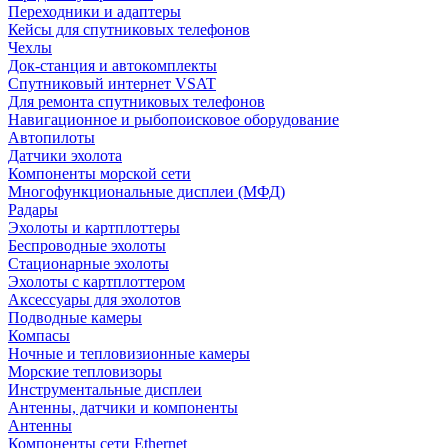
Переходники и адаптеры
Кейсы для спутниковых телефонов
Чехлы
Док-станция и автокомплекты
Спутниковый интернет VSAT
Для ремонта спутниковых телефонов
Навигационное и рыбопоисковое оборудование
Автопилоты
Датчики эхолота
Компоненты морской сети
Многофункциональные дисплеи (МФД)
Радары
Эхолоты и картплоттеры
Беспроводные эхолоты
Стационарные эхолоты
Эхолоты с картплоттером
Аксессуары для эхолотов
Подводные камеры
Компасы
Ночные и тепловизионные камеры
Морские тепловизоры
Инструментальные дисплеи
Антенны, датчики и компоненты
Антенны
Компоненты сети Ethernet