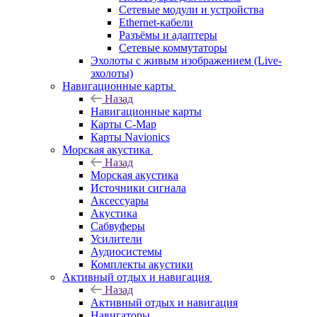
Сетевые модули и устройства
Ethernet-кабели
Разъёмы и адаптеры
Сетевые коммутаторы
Эхолоты с живым изображением (Live-
эхолоты)
Навигационные карты
Назад
Навигационные карты
Карты C-Map
Карты Navionics
Морская акустика
Назад
Морская акустика
Источники сигнала
Аксессуары
Акустика
Сабвуферы
Усилители
Аудиосистемы
Комплекты акустики
Активный отдых и навигация
Назад
Активный отдых и навигация
Навигаторы