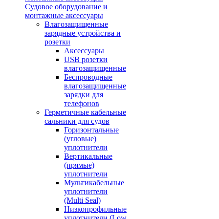
Судовое оборудование и
монтажные аксессуары
Влагозащищенные
зарядные устройства и
розетки
Аксессуары
USB розетки
влагозащищенные
Беспроводные
влагозащищенные
зарядки для
телефонов
Герметичные кабельные
сальники для судов
Горизонтальные
(угловые)
уплотнители
Вертикальные
(прямые)
уплотнители
Мультикабельные
уплотнители
(Multi Seal)
Низкопрофильные
уплотнители (Low