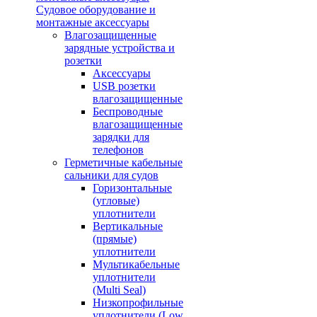
Судовое оборудование и
монтажные аксессуары
Влагозащищенные
зарядные устройства и
розетки
Аксессуары
USB розетки
влагозащищенные
Беспроводные
влагозащищенные
зарядки для
телефонов
Герметичные кабельные
сальники для судов
Горизонтальные
(угловые)
уплотнители
Вертикальные
(прямые)
уплотнители
Мультикабельные
уплотнители
(Multi Seal)
Низкопрофильные
уплотнители (Low