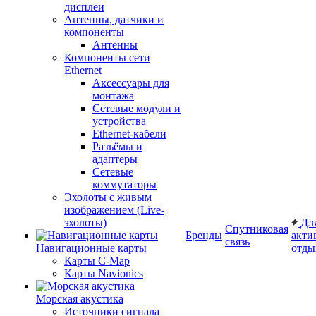
дисплеи
Антенны, датчики и
компоненты
Антенны
Компоненты сети
Ethernet
Аксессуары для
монтажа
Сетевые модули и
устройства
Ethernet-кабели
Разъёмы и
адаптеры
Сетевые
коммутаторы
Эхолоты с живым
изображением (Live-
эхолоты)
Дл
Спутниковая
Бренды
акти
связь
Навигационные карты
отды
Карты C-Map
Карты Navionics
Морская акустика
Источники сигнала