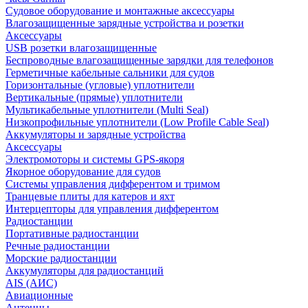
Судовое оборудование и монтажные аксессуары
Влагозащищенные зарядные устройства и розетки
Аксессуары
USB розетки влагозащищенные
Беспроводные влагозащищенные зарядки для телефонов
Герметичные кабельные сальники для судов
Горизонтальные (угловые) уплотнители
Вертикальные (прямые) уплотнители
Мультикабельные уплотнители (Multi Seal)
Низкопрофильные уплотнители (Low Profile Cable Seal)
Аккумуляторы и зарядные устройства
Аксессуары
Электромоторы и системы GPS-якоря
Якорное оборудование для судов
Системы управления дифферентом и тримом
Транцевые плиты для катеров и яхт
Интерцепторы для управления дифферентом
Радиостанции
Портативные радиостанции
Речные радиостанции
Морские радиостанции
Аккумуляторы для радиостанций
AIS (АИС)
Авиационные
Антенны