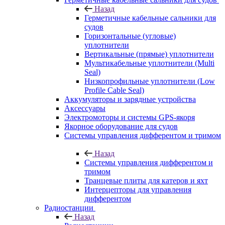
Назад
Герметичные кабельные сальники для
судов
Горизонтальные (угловые)
уплотнители
Вертикальные (прямые) уплотнители
Мультикабельные уплотнители (Multi
Seal)
Низкопрофильные уплотнители (Low
Profile Cable Seal)
Аккумуляторы и зарядные устройства
Аксессуары
Электромоторы и системы GPS-якоря
Якорное оборудование для судов
Системы управления дифферентом и тримом
Назад
Системы управления дифферентом и
тримом
Транцевые плиты для катеров и яхт
Интерцепторы для управления
дифферентом
Радиостанции
Назад