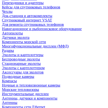
Переходники и адаптеры
Кейсы для спутниковых телефонов
Чехлы
Док-станция и автокомплекты
Спутниковый интернет VSAT
Для ремонта спутниковых телефонов
Навигационное и рыбопоисковое оборудование
Автопилоты
Датчики эхолота
Компоненты морской сети
Многофункциональные дисплеи (МФД)
Радары
Эхолоты и картплоттеры
Беспроводные эхолоты
Стационарные эхолоты
Эхолоты с картплоттером
Аксессуары для эхолотов
Подводные камеры
Компасы
Ночные и тепловизионные камеры
Морские тепловизоры
Инструментальные дисплеи
Антенны, датчики и компоненты
Антенны
Компоненты сети Ethernet