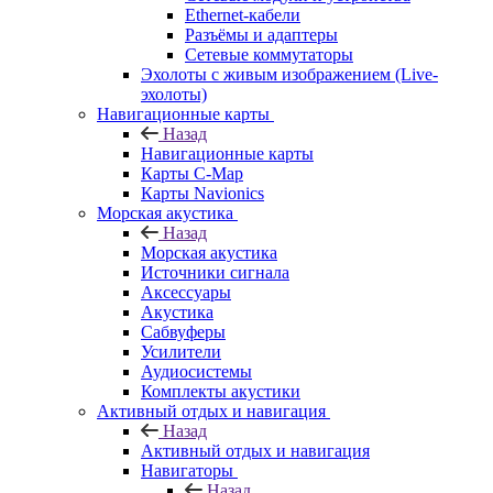
Ethernet-кабели
Разъёмы и адаптеры
Сетевые коммутаторы
Эхолоты с живым изображением (Live-
эхолоты)
Навигационные карты
Назад
Навигационные карты
Карты C-Map
Карты Navionics
Морская акустика
Назад
Морская акустика
Источники сигнала
Аксессуары
Акустика
Сабвуферы
Усилители
Аудиосистемы
Комплекты акустики
Активный отдых и навигация
Назад
Активный отдых и навигация
Навигаторы
Назад