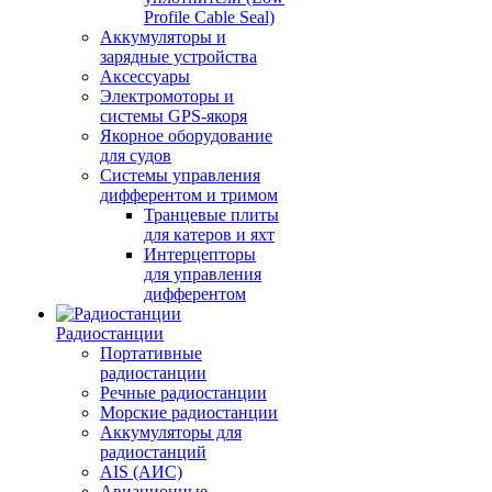
Profile Cable Seal)
Аккумуляторы и
зарядные устройства
Аксессуары
Электромоторы и
системы GPS-якоря
Якорное оборудование
для судов
Системы управления
дифферентом и тримом
Транцевые плиты
для катеров и яхт
Интерцепторы
для управления
дифферентом
Радиостанции
Портативные
радиостанции
Речные радиостанции
Морские радиостанции
Аккумуляторы для
радиостанций
AIS (АИС)
Авиационные