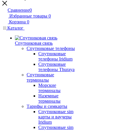
Сравнение
0
Избранные товары
0
Корзина
0
Каталог
Спутниковая связь
Спутниковые телефоны
Спутниковые
телефоны Iridium
Спутниковые
телефоны Thuraya
Спутниковые
терминалы
Морские
терминалы
Наземные
терминалы
Тарифы и симкарты
Спутниковые sim
карты и ваучеры
Iridium
Спутниковые sim