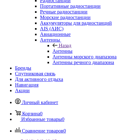
Радиостанции
Портативные радиостанции
Речные радиостанции
Морские радиостанции
Аккумуляторы для радиостанций
AIS (АИС)
Авиационные
Антенны
Назад
Антенны
Антенны морского диапазона
Антенны речного диапазона
Бренды
Спутниковая связь
Для активного отдыха
Навигация
Акции
Личный кабинет
Корзина
0
Избранные товары
0
Сравнение товаров
0