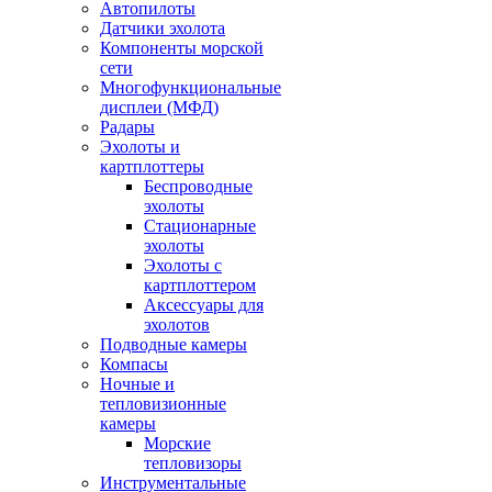
Автопилоты
Датчики эхолота
Компоненты морской
сети
Многофункциональные
дисплеи (МФД)
Радары
Эхолоты и
картплоттеры
Беспроводные
эхолоты
Стационарные
эхолоты
Эхолоты с
картплоттером
Аксессуары для
эхолотов
Подводные камеры
Компасы
Ночные и
тепловизионные
камеры
Морские
тепловизоры
Инструментальные