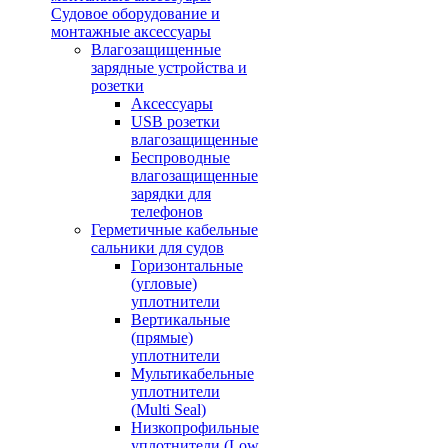
Судовое оборудование и
монтажные аксессуары
Влагозащищенные
зарядные устройства и
розетки
Аксессуары
USB розетки
влагозащищенные
Беспроводные
влагозащищенные
зарядки для
телефонов
Герметичные кабельные
сальники для судов
Горизонтальные
(угловые)
уплотнители
Вертикальные
(прямые)
уплотнители
Мультикабельные
уплотнители
(Multi Seal)
Низкопрофильные
уплотнители (Low