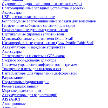
Судовое оборудование и монтажные аксессуары
Влагозащищенные зарядные устройства и розетки
Аксессуары
USB розетки влагозащищенные
Беспроводные влагозащищенные зарядки для телефонов
Герметичные кабельные сальники для судов
Горизонтальные (угловые) уплотнители
Вертикальные (прямые) уплотнители
Мультикабельные уплотнители (Multi Seal)
Низкопрофильные уплотнители (Low Profile Cable Seal)
Аккумуляторы и зарядные устройства
Аксессуары
Электромоторы и системы GPS-якоря
Якорное оборудование для судов
Системы управления дифферентом и тримом
Транцевые плиты для катеров и яхт
Интерцепторы для управления дифферентом
Радиостанции
Портативные радиостанции
Речные радиостанции
Морские радиостанции
Аккумуляторы для радиостанций
AIS (АИС)
Авиационные
Антенны