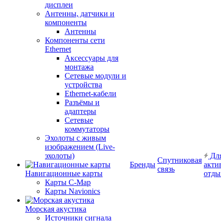
дисплеи
Антенны, датчики и
компоненты
Антенны
Компоненты сети
Ethernet
Аксессуары для
монтажа
Сетевые модули и
устройства
Ethernet-кабели
Разъёмы и
адаптеры
Сетевые
коммутаторы
Эхолоты с живым
изображением (Live-
эхолоты)
Дл
Спутниковая
Бренды
акти
связь
Навигационные карты
отды
Карты C-Map
Карты Navionics
Морская акустика
Источники сигнала