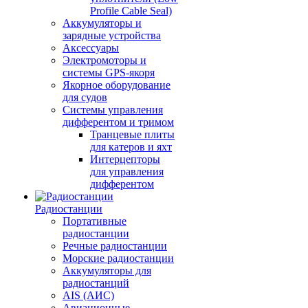
Profile Cable Seal)
Аккумуляторы и
зарядные устройства
Аксессуары
Электромоторы и
системы GPS-якоря
Якорное оборудование
для судов
Системы управления
дифферентом и тримом
Транцевые плиты
для катеров и яхт
Интерцепторы
для управления
дифферентом
Радиостанции
Портативные
радиостанции
Речные радиостанции
Морские радиостанции
Аккумуляторы для
радиостанций
AIS (АИС)
Авиационные