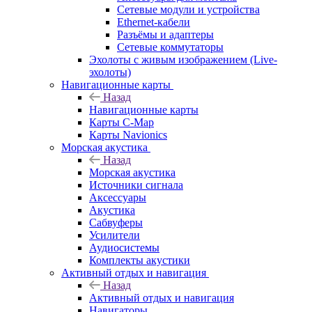
Сетевые модули и устройства
Ethernet-кабели
Разъёмы и адаптеры
Сетевые коммутаторы
Эхолоты с живым изображением (Live-
эхолоты)
Навигационные карты
Назад
Навигационные карты
Карты C-Map
Карты Navionics
Морская акустика
Назад
Морская акустика
Источники сигнала
Аксессуары
Акустика
Сабвуферы
Усилители
Аудиосистемы
Комплекты акустики
Активный отдых и навигация
Назад
Активный отдых и навигация
Навигаторы