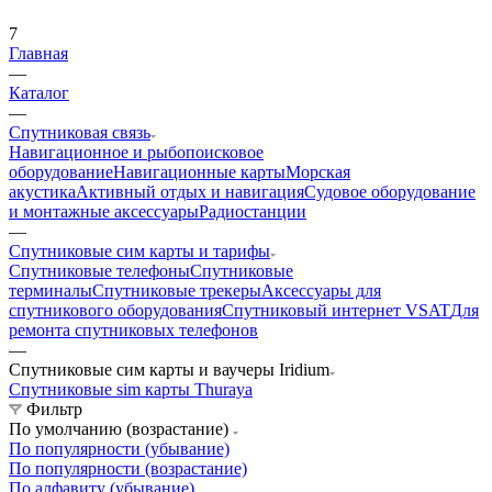
7
Главная
—
Каталог
—
Спутниковая связь
Навигационное и рыбопоисковое
оборудование
Навигационные карты
Морская
акустика
Активный отдых и навигация
Судовое оборудование
и монтажные аксессуары
Радиостанции
—
Спутниковые сим карты и тарифы
Спутниковые телефоны
Спутниковые
терминалы
Спутниковые трекеры
Аксессуары для
спутникового оборудования
Спутниковый интернет VSAT
Для
ремонта спутниковых телефонов
—
Спутниковые сим карты и ваучеры Iridium
Спутниковые sim карты Thuraya
Фильтр
По умолчанию (возрастание)
По популярности (убывание)
По популярности (возрастание)
По алфавиту (убывание)