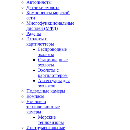
Автопилоты
Датчики эхолота
Компоненты морской
сети
Многофункциональные
дисплеи (МФД)
Радары
Эхолоты и
картплоттеры
Беспроводные
эхолоты
Стационарные
эхолоты
Эхолоты с
картплоттером
Аксессуары для
эхолотов
Подводные камеры
Компасы
Ночные и
тепловизионные
камеры
Морские
тепловизоры
Инструментальные