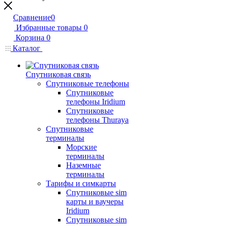
Сравнение
0
Избранные товары
0
Корзина
0
Каталог
Спутниковая связь
Спутниковые телефоны
Спутниковые
телефоны Iridium
Спутниковые
телефоны Thuraya
Спутниковые
терминалы
Морские
терминалы
Наземные
терминалы
Тарифы и симкарты
Спутниковые sim
карты и ваучеры
Iridium
Спутниковые sim