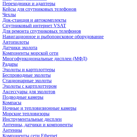
Переходники и адаптеры
Кейсы для спутниковых телефонов
Чехлы
Док-станция и автокомплекты
Спутниковый интернет VSAT
Для ремонта спутниковых телефонов
Навигационное и рыбопоисковое оборудование
Автопилоты
Датчики эхолота
Компоненты морской сети
Многофункциональные дисплеи (МФД)
Радары
Эхолоты и картплоттеры
Беспроводные эхолоты
Стационарные эхолоты
Эхолоты с картплоттером
Аксессуары для эхолотов
Подводные камеры
Компасы
Ночные и тепловизионные камеры
Морские тепловизоры
Инструментальные дисплеи
Антенны, датчики и компоненты
Антенны
Компоненты сети Ethernet