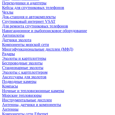
Переходники и адаптеры
Кейсы для спутниковых телефонов
Чехлы
Док-станция и автокомплекты
Спутниковый интернет VSAT
Для ремонта спутниковых телефонов
Навигационное и рыбопоисковое оборудование
Автопилоты
Датчики эхолота
Компоненты морской сети
Многофункциональные дисплеи (МФД)
Радары
Эхолоты и картплоттеры
Беспроводные эхолоты
Стационарные эхолоты
Эхолоты с картплоттером
Аксессуары для эхолотов
Подводные камеры
Компасы
Ночные и тепловизионные камеры
Морские тепловизоры
Инструментальные дисплеи
Антенны, датчики и компоненты
Антенны
Компоненты сети Ethernet