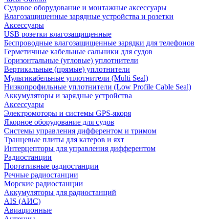
Судовое оборудование и монтажные аксессуары
Влагозащищенные зарядные устройства и розетки
Аксессуары
USB розетки влагозащищенные
Беспроводные влагозащищенные зарядки для телефонов
Герметичные кабельные сальники для судов
Горизонтальные (угловые) уплотнители
Вертикальные (прямые) уплотнители
Мультикабельные уплотнители (Multi Seal)
Низкопрофильные уплотнители (Low Profile Cable Seal)
Аккумуляторы и зарядные устройства
Аксессуары
Электромоторы и системы GPS-якоря
Якорное оборудование для судов
Системы управления дифферентом и тримом
Транцевые плиты для катеров и яхт
Интерцепторы для управления дифферентом
Радиостанции
Портативные радиостанции
Речные радиостанции
Морские радиостанции
Аккумуляторы для радиостанций
AIS (АИС)
Авиационные
Антенны