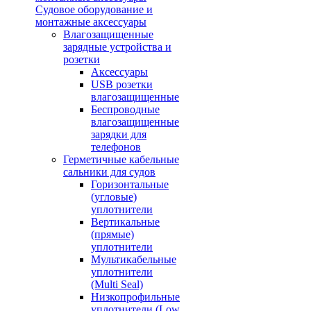
Судовое оборудование и
монтажные аксессуары
Влагозащищенные
зарядные устройства и
розетки
Аксессуары
USB розетки
влагозащищенные
Беспроводные
влагозащищенные
зарядки для
телефонов
Герметичные кабельные
сальники для судов
Горизонтальные
(угловые)
уплотнители
Вертикальные
(прямые)
уплотнители
Мультикабельные
уплотнители
(Multi Seal)
Низкопрофильные
уплотнители (Low