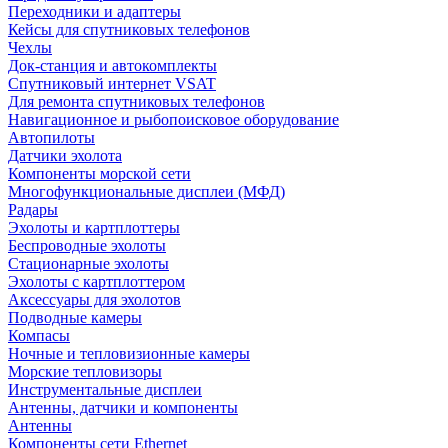
Переходники и адаптеры
Кейсы для спутниковых телефонов
Чехлы
Док-станция и автокомплекты
Спутниковый интернет VSAT
Для ремонта спутниковых телефонов
Навигационное и рыбопоисковое оборудование
Автопилоты
Датчики эхолота
Компоненты морской сети
Многофункциональные дисплеи (МФД)
Радары
Эхолоты и картплоттеры
Беспроводные эхолоты
Стационарные эхолоты
Эхолоты с картплоттером
Аксессуары для эхолотов
Подводные камеры
Компасы
Ночные и тепловизионные камеры
Морские тепловизоры
Инструментальные дисплеи
Антенны, датчики и компоненты
Антенны
Компоненты сети Ethernet