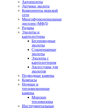
Автопилоты
Датчики эхолота
Компоненты морской
сети
Многофункциональные
дисплеи (МФД)
Радары
Эхолоты и
картплоттеры
Беспроводные
эхолоты
Стационарные
эхолоты
Эхолоты с
картплоттером
Аксессуары для
эхолотов
Подводные камеры
Компасы
Ночные и
тепловизионные
камеры
Морские
тепловизоры
Инструментальные