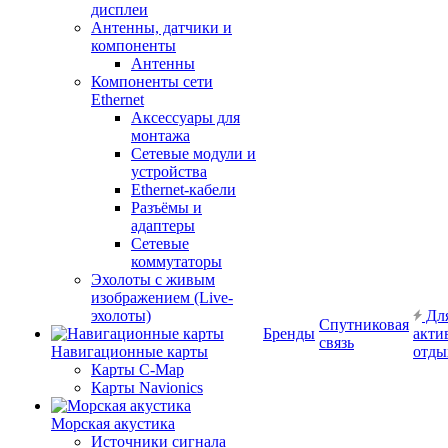
дисплеи
Антенны, датчики и
компоненты
Антенны
Компоненты сети
Ethernet
Аксессуары для
монтажа
Сетевые модули и
устройства
Ethernet-кабели
Разъёмы и
адаптеры
Сетевые
коммутаторы
Эхолоты с живым
изображением (Live-
эхолоты)
Дл
Спутниковая
Бренды
акти
связь
Навигационные карты
отды
Карты C-Map
Карты Navionics
Морская акустика
Источники сигнала