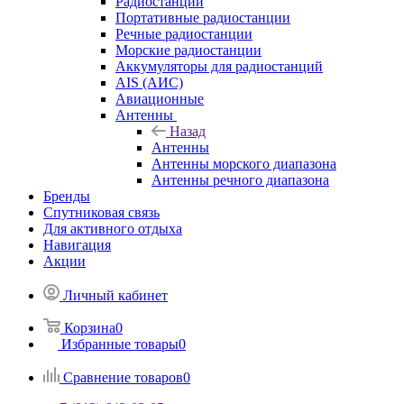
Радиостанции
Портативные радиостанции
Речные радиостанции
Морские радиостанции
Аккумуляторы для радиостанций
AIS (АИС)
Авиационные
Антенны
Назад
Антенны
Антенны морского диапазона
Антенны речного диапазона
Бренды
Спутниковая связь
Для активного отдыха
Навигация
Акции
Личный кабинет
Корзина
0
Избранные товары
0
Сравнение товаров
0