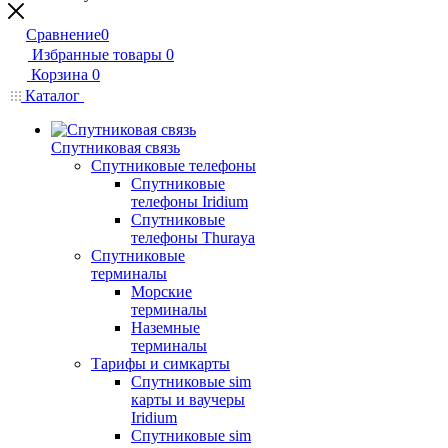
Сравнение
0
Избранные товары
0
Корзина
0
Каталог
Спутниковая связь
Спутниковые телефоны
Спутниковые
телефоны Iridium
Спутниковые
телефоны Thuraya
Спутниковые
терминалы
Морские
терминалы
Наземные
терминалы
Тарифы и симкарты
Спутниковые sim
карты и ваучеры
Iridium
Спутниковые sim