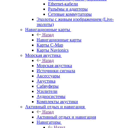
Ethernet-кабели
Разъёмы и адаптеры
Сетевые коммутаторы
Эхолоты с живым изображением (Live-
эхолоты)
Навигационные карты
Назад
Навигационные карты
Карты C-Map
Карты Navionics
Морская акустика
Назад
Морская акустика
Источники сигнала
Аксессуары
Акустика
Сабвуферы
Усилители
Аудиосистемы
Комплекты акустики
Активный отдых и навигация
Назад
Активный отдых и навигация
Навигаторы
Назад