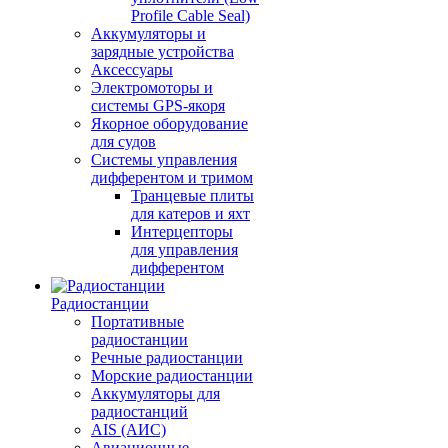
Profile Cable Seal)
Аккумуляторы и
зарядные устройства
Аксессуары
Электромоторы и
системы GPS-якоря
Якорное оборудование
для судов
Системы управления
дифферентом и тримом
Транцевые плиты
для катеров и яхт
Интерцепторы
для управления
дифферентом
Радиостанции
Портативные
радиостанции
Речные радиостанции
Морские радиостанции
Аккумуляторы для
радиостанций
AIS (АИС)
Авиационные