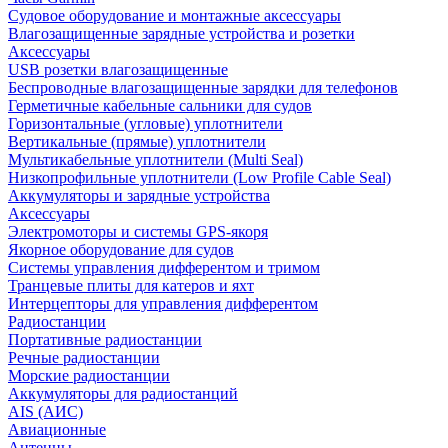
Судовое оборудование и монтажные аксессуары
Влагозащищенные зарядные устройства и розетки
Аксессуары
USB розетки влагозащищенные
Беспроводные влагозащищенные зарядки для телефонов
Герметичные кабельные сальники для судов
Горизонтальные (угловые) уплотнители
Вертикальные (прямые) уплотнители
Мультикабельные уплотнители (Multi Seal)
Низкопрофильные уплотнители (Low Profile Cable Seal)
Аккумуляторы и зарядные устройства
Аксессуары
Электромоторы и системы GPS-якоря
Якорное оборудование для судов
Системы управления дифферентом и тримом
Транцевые плиты для катеров и яхт
Интерцепторы для управления дифферентом
Радиостанции
Портативные радиостанции
Речные радиостанции
Морские радиостанции
Аккумуляторы для радиостанций
AIS (АИС)
Авиационные
Антенны