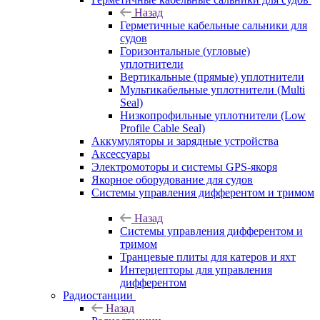
Назад
Герметичные кабельные сальники для
судов
Горизонтальные (угловые)
уплотнители
Вертикальные (прямые) уплотнители
Мультикабельные уплотнители (Multi
Seal)
Низкопрофильные уплотнители (Low
Profile Cable Seal)
Аккумуляторы и зарядные устройства
Аксессуары
Электромоторы и системы GPS-якоря
Якорное оборудование для судов
Системы управления дифферентом и тримом
Назад
Системы управления дифферентом и
тримом
Транцевые плиты для катеров и яхт
Интерцепторы для управления
дифферентом
Радиостанции
Назад