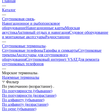
Главная
—
Каталог
—
Спутниковая связь
Навигационное и рыбопоисковое
оборудование
Навигационные карты
Морская
акустика
Активный отдых и навигация
Судовое оборудование
и монтажные аксессуары
Радиостанции
—
Спутниковые терминалы
Спутниковые телефоны
Тарифы и симкарты
Спутниковые
трекеры
Аксессуары для спутникового
оборудования
Спутниковый интернет VSAT
Для ремонта
спутниковых телефонов
—
Морские терминалы
Наземные терминалы
Фильтр
По умолчанию (возрастание)
По популярности (убывание)
По популярности (возрастание)
По алфавиту (убывание)
По алфавиту (возрастание)
По цене (убывание)