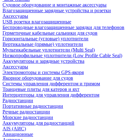
Судовое оборудование и монтажные аксессуары
Влагозащищенные зарядные устройства и розетки
Аксессуары
USB розетки влагозащищенные
Беспроводные влагозащищенные зарядки для телефонов
Герметичные кабельные сальники для судов
Горизонтальные (угловые) уплотнители
Вертикальные (прямые) уплотнители
Мультикабельные уплотнители (Multi Seal)
Низкопрофильные уплотнители (Low Profile Cable Seal)
Аккумуляторы и зарядные устройства
Аксессуары
Электромоторы и системы GPS-якоря
Якорное оборудование для судов
Системы управления дифферентом и тримом
Транцевые плиты для катеров и яхт
Интерцепторы для управления дифферентом
Радиостанции
Портативные радиостанции
Речные радиостанции
Морские радиостанции
Аккумуляторы для радиостанций
AIS (АИС)
Авиационные
Антенны