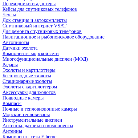
Переходники и адаптеры
Кейсы для спутниковых телефонов
Чехлы
Док-станция и автокомплекты
Спутниковый интернет VSAT
Для ремонта спутниковых телефонов
Навигационное и рыбопоисковое оборудование
Автопилоты
Датчики эхолота
Компоненты морской сети
Многофункциональные дисплеи (МФД)
Радары
Эхолоты и картплоттеры
Беспроводные эхолоты
Стационарные эхолоты
Эхолоты с картплоттером
Аксессуары для эхолотов
Подводные камеры
Компасы
Ночные и тепловизионные камеры
Морские тепловизоры
Инструментальные дисплеи
Антенны, датчики и компоненты
Антенны
Компоненты сети Ethernet