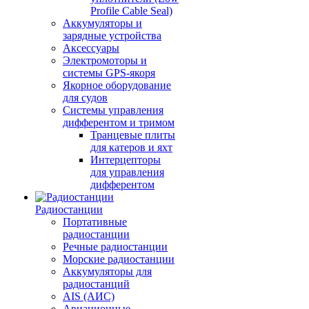
Profile Cable Seal)
Аккумуляторы и
зарядные устройства
Аксессуары
Электромоторы и
системы GPS-якоря
Якорное оборудование
для судов
Системы управления
дифферентом и тримом
Транцевые плиты
для катеров и яхт
Интерцепторы
для управления
дифферентом
Радиостанции
Портативные
радиостанции
Речные радиостанции
Морские радиостанции
Аккумуляторы для
радиостанций
AIS (АИС)
Авиационные