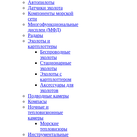
Автопилоты
Датчики эхолота
Компоненты морской
сети
Многофункциональные
дисплеи (МФД)
Радары
Эхолоты и
картплоттеры
Беспроводные
эхолоты
Стационарные
эхолоты
Эхолоты с
картплоттером
Аксессуары для
эхолотов
Подводные камеры
Компасы
Ночные и
тепловизионные
камеры
Морские
тепловизоры
Инструментальные