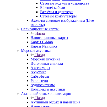
Сетевые модули и устройства
Ethernet-кабели
Разъёмы и адаптеры
Сетевые коммутаторы
Эхолоты с живым изображением (Live-
эхолоты)
Навигационные карты
Назад
Навигационные карты
Карты C-Map
Карты Navionics
Морская акустика
Назад
Морская акустика
Источники сигнала
Аксессуары
Акустика
Сабвуферы
Усилители
Аудиосистемы
Комплекты акустики
Активный отдых и навигация
Назад
Активный отдых и навигация
Навигаторы