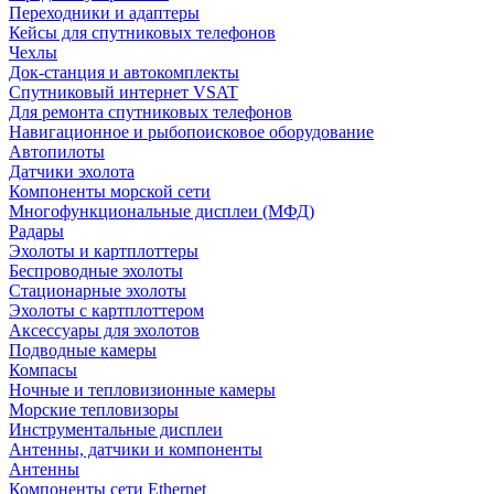
Переходники и адаптеры
Кейсы для спутниковых телефонов
Чехлы
Док-станция и автокомплекты
Спутниковый интернет VSAT
Для ремонта спутниковых телефонов
Навигационное и рыбопоисковое оборудование
Автопилоты
Датчики эхолота
Компоненты морской сети
Многофункциональные дисплеи (МФД)
Радары
Эхолоты и картплоттеры
Беспроводные эхолоты
Стационарные эхолоты
Эхолоты с картплоттером
Аксессуары для эхолотов
Подводные камеры
Компасы
Ночные и тепловизионные камеры
Морские тепловизоры
Инструментальные дисплеи
Антенны, датчики и компоненты
Антенны
Компоненты сети Ethernet