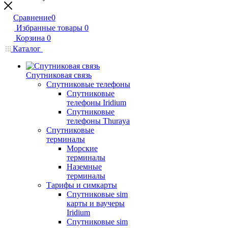
Сравнение
0
Избранные товары
0
Корзина
0
Каталог
Спутниковая связь
Спутниковые телефоны
Спутниковые
телефоны Iridium
Спутниковые
телефоны Thuraya
Спутниковые
терминалы
Морские
терминалы
Наземные
терминалы
Тарифы и симкарты
Спутниковые sim
карты и ваучеры
Iridium
Спутниковые sim