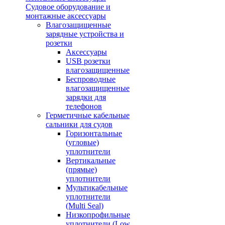
Судовое оборудование и
монтажные аксессуары
Влагозащищенные
зарядные устройства и
розетки
Аксессуары
USB розетки
влагозащищенные
Беспроводные
влагозащищенные
зарядки для
телефонов
Герметичные кабельные
сальники для судов
Горизонтальные
(угловые)
уплотнители
Вертикальные
(прямые)
уплотнители
Мультикабельные
уплотнители
(Multi Seal)
Низкопрофильные
уплотнители (Low