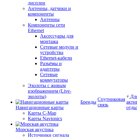
дисплеи
Антенны, датчики и
компоненты
Антенны
Компоненты сети
Ethernet
Аксессуары для
монтажа
Сетевые модули и
устройства
Ethernet-кабели
Разъёмы и
адаптеры
Сетевые
коммутаторы
Эхолоты с живым
изображением (Live-
эхолоты)
Дл
Спутниковая
Бренды
акти
связь
Навигационные карты
отды
Карты C-Map
Карты Navionics
Морская акустика
Источники сигнала