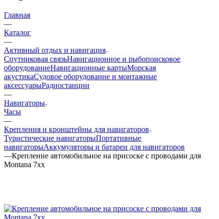
Главная
—
Каталог
—
Активный отдых и навигация
Спутниковая связь
Навигационное и рыбопоисковое
оборудование
Навигационные карты
Морская
акустика
Судовое оборудование и монтажные
аксессуары
Радиостанции
—
Навигаторы
Часы
—
Крепления и кронштейны для навигаторов
Туристические навигаторы
Портативные
навигаторы
Аккумуляторы и батареи для навигаторов
—
Крепление автомобильное на присоске с проводами для
Montana 7xx