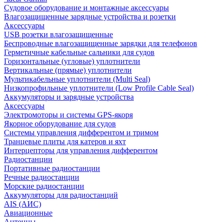
Судовое оборудование и монтажные аксессуары
Влагозащищенные зарядные устройства и розетки
Аксессуары
USB розетки влагозащищенные
Беспроводные влагозащищенные зарядки для телефонов
Герметичные кабельные сальники для судов
Горизонтальные (угловые) уплотнители
Вертикальные (прямые) уплотнители
Мультикабельные уплотнители (Multi Seal)
Низкопрофильные уплотнители (Low Profile Cable Seal)
Аккумуляторы и зарядные устройства
Аксессуары
Электромоторы и системы GPS-якоря
Якорное оборудование для судов
Системы управления дифферентом и тримом
Транцевые плиты для катеров и яхт
Интерцепторы для управления дифферентом
Радиостанции
Портативные радиостанции
Речные радиостанции
Морские радиостанции
Аккумуляторы для радиостанций
AIS (АИС)
Авиационные
Антенны