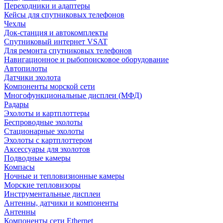
Переходники и адаптеры
Кейсы для спутниковых телефонов
Чехлы
Док-станция и автокомплекты
Спутниковый интернет VSAT
Для ремонта спутниковых телефонов
Навигационное и рыбопоисковое оборудование
Автопилоты
Датчики эхолота
Компоненты морской сети
Многофункциональные дисплеи (МФД)
Радары
Эхолоты и картплоттеры
Беспроводные эхолоты
Стационарные эхолоты
Эхолоты с картплоттером
Аксессуары для эхолотов
Подводные камеры
Компасы
Ночные и тепловизионные камеры
Морские тепловизоры
Инструментальные дисплеи
Антенны, датчики и компоненты
Антенны
Компоненты сети Ethernet