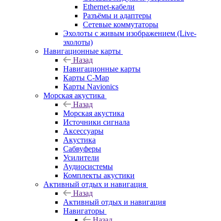
Ethernet-кабели
Разъёмы и адаптеры
Сетевые коммутаторы
Эхолоты с живым изображением (Live-
эхолоты)
Навигационные карты
Назад
Навигационные карты
Карты C-Map
Карты Navionics
Морская акустика
Назад
Морская акустика
Источники сигнала
Аксессуары
Акустика
Сабвуферы
Усилители
Аудиосистемы
Комплекты акустики
Активный отдых и навигация
Назад
Активный отдых и навигация
Навигаторы
Назад