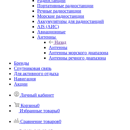
Радиостанции
Портативные радиостанции
Речные радиостанции
Морские радиостанции
Аккумуляторы для радиостанций
AIS (АИС)
Авиационные
Антенны
Назад
Антенны
Антенны морского диапазона
Антенны речного диапазона
Бренды
Спутниковая связь
Для активного отдыха
Навигация
Акции
Личный кабинет
Корзина
0
Избранные товары
0
Сравнение товаров
0