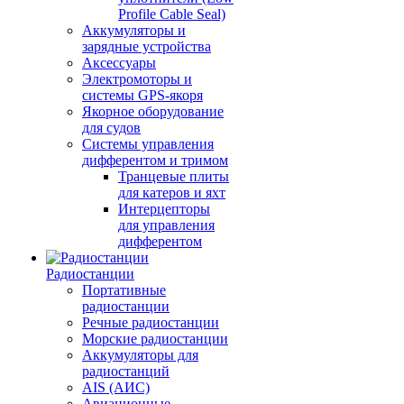
Profile Cable Seal)
Аккумуляторы и
зарядные устройства
Аксессуары
Электромоторы и
системы GPS-якоря
Якорное оборудование
для судов
Системы управления
дифферентом и тримом
Транцевые плиты
для катеров и яхт
Интерцепторы
для управления
дифферентом
Радиостанции
Портативные
радиостанции
Речные радиостанции
Морские радиостанции
Аккумуляторы для
радиостанций
AIS (АИС)
Авиационные