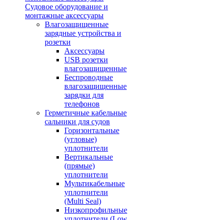
Судовое оборудование и
монтажные аксессуары
Влагозащищенные
зарядные устройства и
розетки
Аксессуары
USB розетки
влагозащищенные
Беспроводные
влагозащищенные
зарядки для
телефонов
Герметичные кабельные
сальники для судов
Горизонтальные
(угловые)
уплотнители
Вертикальные
(прямые)
уплотнители
Мультикабельные
уплотнители
(Multi Seal)
Низкопрофильные
уплотнители (Low