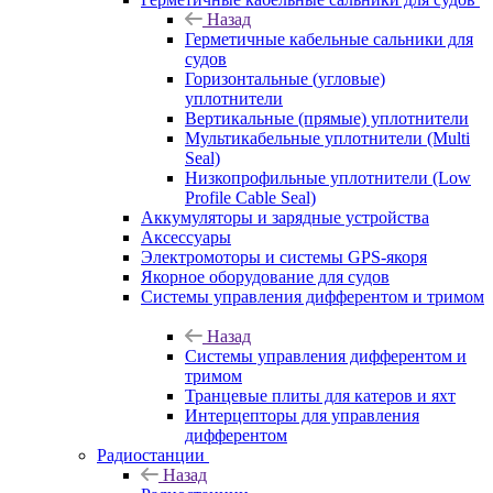
Назад
Герметичные кабельные сальники для
судов
Горизонтальные (угловые)
уплотнители
Вертикальные (прямые) уплотнители
Мультикабельные уплотнители (Multi
Seal)
Низкопрофильные уплотнители (Low
Profile Cable Seal)
Аккумуляторы и зарядные устройства
Аксессуары
Электромоторы и системы GPS-якоря
Якорное оборудование для судов
Системы управления дифферентом и тримом
Назад
Системы управления дифферентом и
тримом
Транцевые плиты для катеров и яхт
Интерцепторы для управления
дифферентом
Радиостанции
Назад