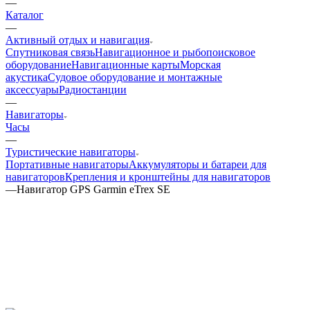
—
Каталог
—
Активный отдых и навигация
Спутниковая связь
Навигационное и рыбопоисковое
оборудование
Навигационные карты
Морская
акустика
Судовое оборудование и монтажные
аксессуары
Радиостанции
—
Навигаторы
Часы
—
Туристические навигаторы
Портативные навигаторы
Аккумуляторы и батареи для
навигаторов
Крепления и кронштейны для навигаторов
—
Навигатор GPS Garmin eTrex SE