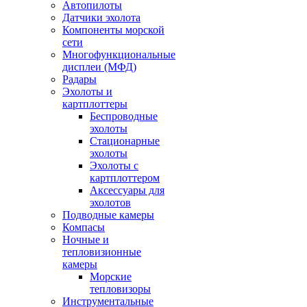
Автопилоты
Датчики эхолота
Компоненты морской
сети
Многофункциональные
дисплеи (МФД)
Радары
Эхолоты и
картплоттеры
Беспроводные
эхолоты
Стационарные
эхолоты
Эхолоты с
картплоттером
Аксессуары для
эхолотов
Подводные камеры
Компасы
Ночные и
тепловизионные
камеры
Морские
тепловизоры
Инструментальные