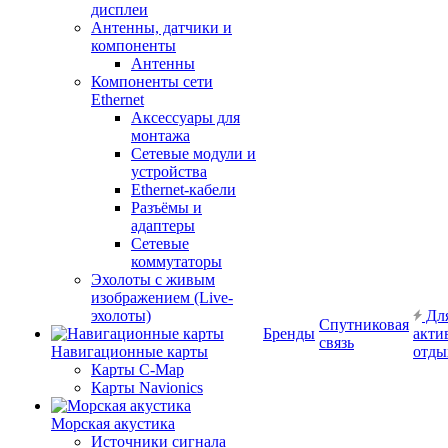
дисплеи
Антенны, датчики и
компоненты
Антенны
Компоненты сети
Ethernet
Аксессуары для
монтажа
Сетевые модули и
устройства
Ethernet-кабели
Разъёмы и
адаптеры
Сетевые
коммутаторы
Эхолоты с живым
изображением (Live-
эхолоты)
Дл
Спутниковая
Бренды
акти
связь
Навигационные карты
отды
Карты C-Map
Карты Navionics
Морская акустика
Источники сигнала