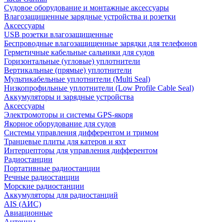
Судовое оборудование и монтажные аксессуары
Влагозащищенные зарядные устройства и розетки
Аксессуары
USB розетки влагозащищенные
Беспроводные влагозащищенные зарядки для телефонов
Герметичные кабельные сальники для судов
Горизонтальные (угловые) уплотнители
Вертикальные (прямые) уплотнители
Мультикабельные уплотнители (Multi Seal)
Низкопрофильные уплотнители (Low Profile Cable Seal)
Аккумуляторы и зарядные устройства
Аксессуары
Электромоторы и системы GPS-якоря
Якорное оборудование для судов
Системы управления дифферентом и тримом
Транцевые плиты для катеров и яхт
Интерцепторы для управления дифферентом
Радиостанции
Портативные радиостанции
Речные радиостанции
Морские радиостанции
Аккумуляторы для радиостанций
AIS (АИС)
Авиационные
Антенны