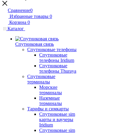
Сравнение
0
Избранные товары
0
Корзина
0
Каталог
Спутниковая связь
Спутниковые телефоны
Спутниковые
телефоны Iridium
Спутниковые
телефоны Thuraya
Спутниковые
терминалы
Морские
терминалы
Наземные
терминалы
Тарифы и симкарты
Спутниковые sim
карты и ваучеры
Iridium
Спутниковые sim