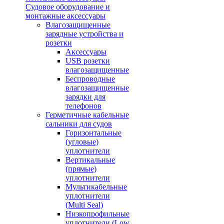
Судовое оборудование и
монтажные аксессуары
Влагозащищенные
зарядные устройства и
розетки
Аксессуары
USB розетки
влагозащищенные
Беспроводные
влагозащищенные
зарядки для
телефонов
Герметичные кабельные
сальники для судов
Горизонтальные
(угловые)
уплотнители
Вертикальные
(прямые)
уплотнители
Мультикабельные
уплотнители
(Multi Seal)
Низкопрофильные
уплотнители (Low