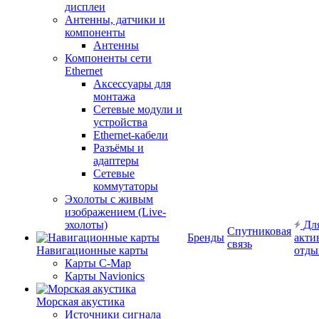
дисплеи
Антенны, датчики и
компоненты
Антенны
Компоненты сети
Ethernet
Аксессуары для
монтажа
Сетевые модули и
устройства
Ethernet-кабели
Разъёмы и
адаптеры
Сетевые
коммутаторы
Эхолоты с живым
изображением (Live-
эхолоты)
Дл
Спутниковая
Бренды
акти
связь
Навигационные карты
отды
Карты C-Map
Карты Navionics
Морская акустика
Источники сигнала