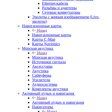
Ethernet-кабели
Разъёмы и адаптеры
Сетевые коммутаторы
Эхолоты с живым изображением (Live-
эхолоты)
Навигационные карты
Назад
Навигационные карты
Карты C-Map
Карты Navionics
Морская акустика
Назад
Морская акустика
Источники сигнала
Аксессуары
Акустика
Сабвуферы
Усилители
Аудиосистемы
Комплекты акустики
Активный отдых и навигация
Назад
Активный отдых и навигация
Навигаторы
Назад