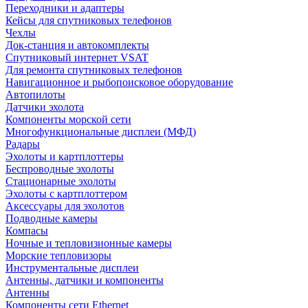
Переходники и адаптеры
Кейсы для спутниковых телефонов
Чехлы
Док-станция и автокомплекты
Спутниковый интернет VSAT
Для ремонта спутниковых телефонов
Навигационное и рыбопоисковое оборудование
Автопилоты
Датчики эхолота
Компоненты морской сети
Многофункциональные дисплеи (МФД)
Радары
Эхолоты и картплоттеры
Беспроводные эхолоты
Стационарные эхолоты
Эхолоты с картплоттером
Аксессуары для эхолотов
Подводные камеры
Компасы
Ночные и тепловизионные камеры
Морские тепловизоры
Инструментальные дисплеи
Антенны, датчики и компоненты
Антенны
Компоненты сети Ethernet