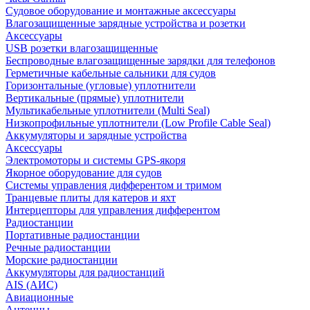
Судовое оборудование и монтажные аксессуары
Влагозащищенные зарядные устройства и розетки
Аксессуары
USB розетки влагозащищенные
Беспроводные влагозащищенные зарядки для телефонов
Герметичные кабельные сальники для судов
Горизонтальные (угловые) уплотнители
Вертикальные (прямые) уплотнители
Мультикабельные уплотнители (Multi Seal)
Низкопрофильные уплотнители (Low Profile Cable Seal)
Аккумуляторы и зарядные устройства
Аксессуары
Электромоторы и системы GPS-якоря
Якорное оборудование для судов
Системы управления дифферентом и тримом
Транцевые плиты для катеров и яхт
Интерцепторы для управления дифферентом
Радиостанции
Портативные радиостанции
Речные радиостанции
Морские радиостанции
Аккумуляторы для радиостанций
AIS (АИС)
Авиационные
Антенны