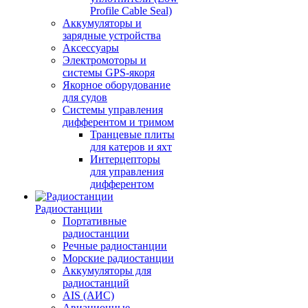
Profile Cable Seal)
Аккумуляторы и
зарядные устройства
Аксессуары
Электромоторы и
системы GPS-якоря
Якорное оборудование
для судов
Системы управления
дифферентом и тримом
Транцевые плиты
для катеров и яхт
Интерцепторы
для управления
дифферентом
Радиостанции
Портативные
радиостанции
Речные радиостанции
Морские радиостанции
Аккумуляторы для
радиостанций
AIS (АИС)
Авиационные