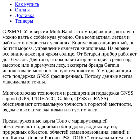
Как купить
Оплата
Доставка
Тендеры
GPSMAP 65 в версии Multi-Band - это модификация, которую
можно взять с собой куда угодно. Она компактная, легкая и
работает в непростых условиях. Корпус водозащищенный, не
боится мороза, управление является кнопочным. На экране
все видно даже при ярком солнце. От батареи прибор работает
до 16 часов. Для того, чтобы навигатор не подвел среди гор,
высоток или в дремучем лесу, эксперты бренда Garmin
использовали многополосную технологию. У модификации
есть поддержка GNSS (расширенная). Потому данные всегда
максимально точны.
Многополосная технология и расширенная поддержка GNSS
support (GPS, ГЛОНАСС, Galileo, QZSS и IRNSS)
обеспечивают оптимальную точность в гористой местности,
рядом с высокими зданиями и в густом лесу.
Предзагруженные карты Топо с маршрутизацией
обеспечивают подробный обзор дорог, водных путей,
природных объектов, областей землепользования, зданий и
т.д. Карты "Дороги России. РФ. ТОПО." уникальны тем, что