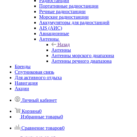
Радиостанции
Портативные радиостанции
Речные радиостанции
Морские радиостанции
Аккумуляторы для радиостанций
AIS (АИС)
Авиационные
Антенны
Назад
Антенны
Антенны морского диапазона
Антенны речного диапазона
Бренды
Спутниковая связь
Для активного отдыха
Навигация
Акции
Личный кабинет
Корзина
0
Избранные товары
0
Сравнение товаров
0