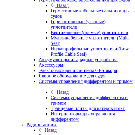
Назад
Герметичные кабельные сальники для
судов
Горизонтальные (угловые)
уплотнители
Вертикальные (прямые) уплотнители
Мультикабельные уплотнители (Multi
Seal)
Низкопрофильные уплотнители (Low
Profile Cable Seal)
Аккумуляторы и зарядные устройства
Аксессуары
Электромоторы и системы GPS-якоря
Якорное оборудование для судов
Системы управления дифферентом и тримом
Назад
Системы управления дифферентом и
тримом
Транцевые плиты для катеров и яхт
Интерцепторы для управления
дифферентом
Радиостанции
Назад