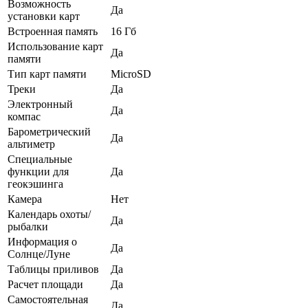
Возможность
Да
установки карт
Встроенная память
16 Гб
Использование карт
Да
памяти
Тип карт памяти
MicroSD
Треки
Да
Электронный
Да
компас
Барометрический
Да
альтиметр
Специальные
функции для
Да
геокэшинга
Камера
Нет
Календарь охоты/
Да
рыбалки
Информация о
Да
Солнце/Луне
Таблицы приливов
Да
Расчет площади
Да
Самостоятельная
Да