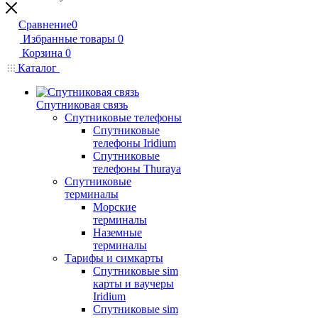
Сравнение
0
Избранные товары
0
Корзина
0
Каталог
Спутниковая связь
Спутниковые телефоны
Спутниковые
телефоны Iridium
Спутниковые
телефоны Thuraya
Спутниковые
терминалы
Морские
терминалы
Наземные
терминалы
Тарифы и симкарты
Спутниковые sim
карты и ваучеры
Iridium
Спутниковые sim