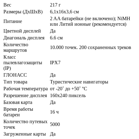
Вес
217 г
Размеры (ДхШхВ)
6,1х16х3,6 см
2 AA батарейки (не включено); NiMH
Питание
или Литий ионные (рекомендуется)
Цветной дисплей
Да
Диагональ дисплея
6.6 см
Количество
10.000 точек. 200 сохраненных треков
маршрутов
Класс
пылевлагозащиты
IPX7
(IP)
ГЛОНАСС
Да
Тип товара
Туристические навигаторы
Рабочая температура
от -20˚ до +50˚ °C
Разрешение дисплея
160х240 пиксель
Базовая карта
Да
Время работы
16 ч
батареи
Количество путевых
5000
точек
Загруженные карты
Да