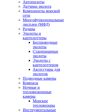
Автопилоты
Датчики эхолота
Компоненты морской
сети
Многофункциональные
дисплеи (МФД)
Радары
Эхолоты и
картплоттеры
Беспроводные
эхолоты
Стационарные
эхолоты
Эхолоты с
картплоттером
Аксессуары для
эхолотов
Подводные камеры
Компасы
Ночные и
тепловизионные
камеры
Морские
тепловизоры
Инструментальные