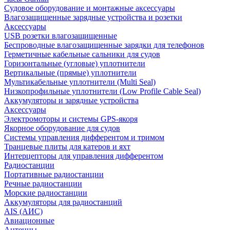
Судовое оборудование и монтажные аксессуары
Влагозащищенные зарядные устройства и розетки
Аксессуары
USB розетки влагозащищенные
Беспроводные влагозащищенные зарядки для телефонов
Герметичные кабельные сальники для судов
Горизонтальные (угловые) уплотнители
Вертикальные (прямые) уплотнители
Мультикабельные уплотнители (Multi Seal)
Низкопрофильные уплотнители (Low Profile Cable Seal)
Аккумуляторы и зарядные устройства
Аксессуары
Электромоторы и системы GPS-якоря
Якорное оборудование для судов
Системы управления дифферентом и тримом
Транцевые плиты для катеров и яхт
Интерцепторы для управления дифферентом
Радиостанции
Портативные радиостанции
Речные радиостанции
Морские радиостанции
Аккумуляторы для радиостанций
AIS (АИС)
Авиационные
Антенны