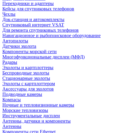
Переходники и адаптеры
Кейсы для спутниковых телефонов
Чехлы
Док-станция и автокомплекты
Спутниковый интернет VSAT
Для ремонта спутниковых телефонов
Навигационное и рыбопоисковое оборудование
Автопилоты
Датчики эхолота
Компоненты морской сети
Многофункциональные дисплеи (МФД)
Радары
Эхолоты и картплоттеры
Беспроводные эхолоты
Стационарные эхолоты
Эхолоты с картплоттером
Аксессуары для эхолотов
Подводные камеры
Компасы
Ночные и тепловизионные камеры
Морские тепловизоры
Инструментальные дисплеи
Антенны, датчики и компоненты
Антенны
Компоненты сети Ethernet