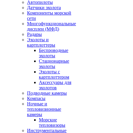
Автопилоты
Датчики эхолота
Компоненты морской
сети
Многофункциональные
дисплеи (МФД)
Радары
Эхолоты и
картплоттеры
Беспроводные
эхолоты
Стационарные
эхолоты
Эхолоты с
картплоттером
Аксессуары для
эхолотов
Подводные камеры
Компасы
Ночные и
тепловизионные
камеры
Морские
тепловизоры
Инструментальные