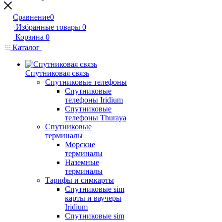
Сравнение
0
Избранные товары
0
Корзина
0
Каталог
Спутниковая связь
Спутниковые телефоны
Спутниковые
телефоны Iridium
Спутниковые
телефоны Thuraya
Спутниковые
терминалы
Морские
терминалы
Наземные
терминалы
Тарифы и симкарты
Спутниковые sim
карты и ваучеры
Iridium
Спутниковые sim