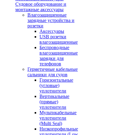
Судовое оборудование и
монтажные аксессуары
Влагозащищенные
зарядные устройства и
розетки
Аксессуары
USB розетки
влагозащищенные
Беспроводные
влагозащищенные
зарядки для
телефонов
Герметичные кабельные
сальники для судов
Горизонтальные
(угловые)
уплотнители
Вертикальные
(прямые)
уплотнители
Мультикабельные
уплотнители
(Multi Seal)
Низкопрофильные
уплотнители (Low