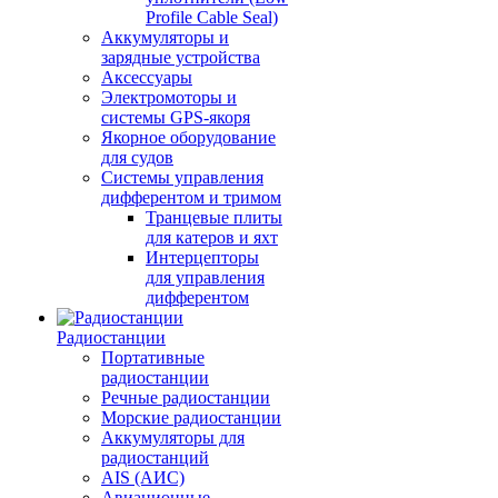
Profile Cable Seal)
Аккумуляторы и
зарядные устройства
Аксессуары
Электромоторы и
системы GPS-якоря
Якорное оборудование
для судов
Системы управления
дифферентом и тримом
Транцевые плиты
для катеров и яхт
Интерцепторы
для управления
дифферентом
Радиостанции
Портативные
радиостанции
Речные радиостанции
Морские радиостанции
Аккумуляторы для
радиостанций
AIS (АИС)
Авиационные