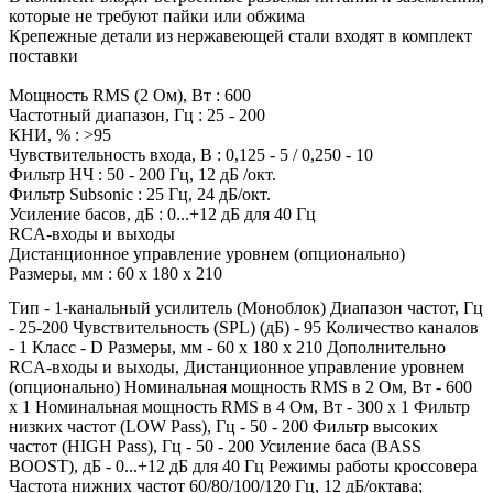
которые не требуют пайки или обжима
Крепежные детали из нержавеющей стали входят в комплект
поставки
Мощность RMS (2 Ом), Вт : 600
Частотный диапазон, Гц : 25 - 200
КНИ, % : >95
Чувствительность входа, В : 0,125 - 5 / 0,250 - 10
Фильтр НЧ : 50 - 200 Гц, 12 дБ /окт.
Фильтр Subsonic : 25 Гц, 24 дБ/окт.
Усиление басов, дБ : 0...+12 дБ для 40 Гц
RCA-входы и выходы
Дистанционное управление уровнем (опционально)
Размеры, мм : 60 x 180 x 210
Тип - 1-канальный усилитель (Моноблок) Диапазон частот, Гц
- 25-200 Чувствительность (SPL) (дБ) - 95 Количество каналов
- 1 Класс - D Размеры, мм - 60 x 180 x 210 Дополнительно
RCA-входы и выходы, Дистанционное управление уровнем
(опционально) Номинальная мощность RMS в 2 Ом, Вт - 600
x 1 Номинальная мощность RMS в 4 Ом, Вт - 300 x 1 Фильтр
низких частот (LOW Pass), Гц - 50 - 200 Фильтр высоких
частот (HIGH Pass), Гц - 50 - 200 Усиление баса (BASS
BOOST), дБ - 0...+12 дБ для 40 Гц Режимы работы кроссовера
Частота нижних частот 60/80/100/120 Гц, 12 дБ/октава;