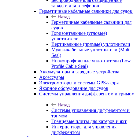
Беспроводные влагозащищенные
зарядки для телефонов
Герметичные кабельные сальники для судов
Назад
Герметичные кабельные сальники для
судов
Горизонтальные (угловые)
уплотнители
Вертикальные (прямые) уплотнители
Мультикабельные уплотнители (Multi
Seal)
Низкопрофильные уплотнители (Low
Profile Cable Seal)
Аккумуляторы и зарядные устройства
Аксессуары
Электромоторы и системы GPS-якоря
Якорное оборудование для судов
Системы управления дифферентом и тримом
Назад
Системы управления дифферентом и
тримом
Транцевые плиты для катеров и яхт
Интерцепторы для управления
дифферентом