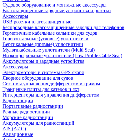
Судовое оборудование и монтажные аксессуары
Влагозащищенные зарядные устройства и розетки
Аксессуары
USB розетки влагозащищенные
Беспроводные влагозащищенные зарядки для телефонов
Герметичные кабельные сальники для судов
Горизонтальные (угловые) уплотнители
Вертикальные (прямые) уплотнители
Мультикабельные уплотнители (Multi Seal)
Низкопрофильные уплотнители (Low Profile Cable Seal)
Аккумуляторы и зарядные устройства
Аксессуары
Электромоторы и системы GPS-якоря
Якорное оборудование для судов
Системы управления дифферентом и тримом
Транцевые плиты для катеров и яхт
Интерцепторы для управления дифферентом
Радиостанции
Портативные радиостанции
Речные радиостанции
Морские радиостанции
Аккумуляторы для радиостанций
AIS (АИС)
Авиационные
Антенны