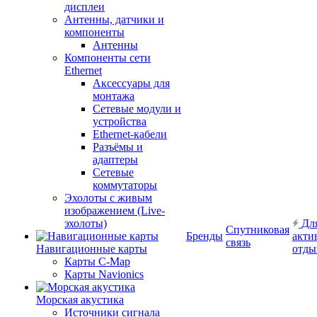
дисплеи
Антенны, датчики и
компоненты
Антенны
Компоненты сети
Ethernet
Аксессуары для
монтажа
Сетевые модули и
устройства
Ethernet-кабели
Разъёмы и
адаптеры
Сетевые
коммутаторы
Эхолоты с живым
изображением (Live-
эхолоты)
Дл
Спутниковая
Бренды
акти
связь
Навигационные карты
отды
Карты C-Map
Карты Navionics
Морская акустика
Источники сигнала