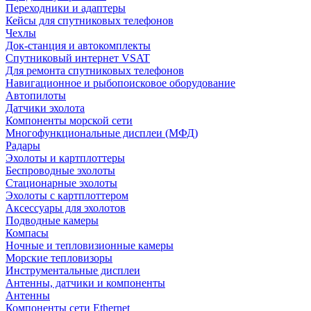
Переходники и адаптеры
Кейсы для спутниковых телефонов
Чехлы
Док-станция и автокомплекты
Спутниковый интернет VSAT
Для ремонта спутниковых телефонов
Навигационное и рыбопоисковое оборудование
Автопилоты
Датчики эхолота
Компоненты морской сети
Многофункциональные дисплеи (МФД)
Радары
Эхолоты и картплоттеры
Беспроводные эхолоты
Стационарные эхолоты
Эхолоты с картплоттером
Аксессуары для эхолотов
Подводные камеры
Компасы
Ночные и тепловизионные камеры
Морские тепловизоры
Инструментальные дисплеи
Антенны, датчики и компоненты
Антенны
Компоненты сети Ethernet