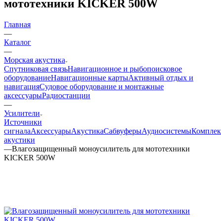
мототехники KICKER 500W
Главная
—
Каталог
—
Морская акустика
Спутниковая связь
Навигационное и рыбопоисковое
оборудование
Навигационные карты
Активный отдых и
навигация
Судовое оборудование и монтажные
аксессуары
Радиостанции
—
Усилители
Источники
сигнала
Аксессуары
Акустика
Сабвуферы
Аудиосистемы
Компле
акустики
—
Влагозащищенный моноусилитель для мототехники
KICKER 500W