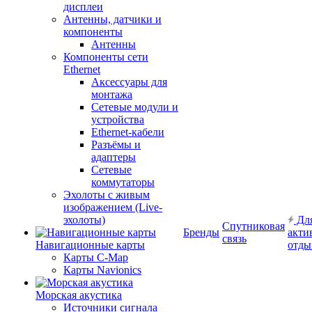
дисплеи
Антенны, датчики и
компоненты
Антенны
Компоненты сети
Ethernet
Аксессуары для
монтажа
Сетевые модули и
устройства
Ethernet-кабели
Разъёмы и
адаптеры
Сетевые
коммутаторы
Эхолоты с живым
изображением (Live-
эхолоты)
Дл
Спутниковая
Бренды
акти
связь
Навигационные карты
отды
Карты C-Map
Карты Navionics
Морская акустика
Источники сигнала