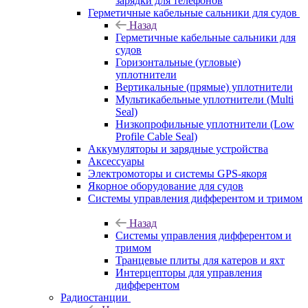
зарядки для телефонов
Герметичные кабельные сальники для судов
Назад
Герметичные кабельные сальники для
судов
Горизонтальные (угловые)
уплотнители
Вертикальные (прямые) уплотнители
Мультикабельные уплотнители (Multi
Seal)
Низкопрофильные уплотнители (Low
Profile Cable Seal)
Аккумуляторы и зарядные устройства
Аксессуары
Электромоторы и системы GPS-якоря
Якорное оборудование для судов
Системы управления дифферентом и тримом
Назад
Системы управления дифферентом и
тримом
Транцевые плиты для катеров и яхт
Интерцепторы для управления
дифферентом
Радиостанции