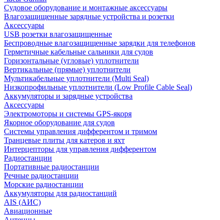
Судовое оборудование и монтажные аксессуары
Влагозащищенные зарядные устройства и розетки
Аксессуары
USB розетки влагозащищенные
Беспроводные влагозащищенные зарядки для телефонов
Герметичные кабельные сальники для судов
Горизонтальные (угловые) уплотнители
Вертикальные (прямые) уплотнители
Мультикабельные уплотнители (Multi Seal)
Низкопрофильные уплотнители (Low Profile Cable Seal)
Аккумуляторы и зарядные устройства
Аксессуары
Электромоторы и системы GPS-якоря
Якорное оборудование для судов
Системы управления дифферентом и тримом
Транцевые плиты для катеров и яхт
Интерцепторы для управления дифферентом
Радиостанции
Портативные радиостанции
Речные радиостанции
Морские радиостанции
Аккумуляторы для радиостанций
AIS (АИС)
Авиационные
Антенны