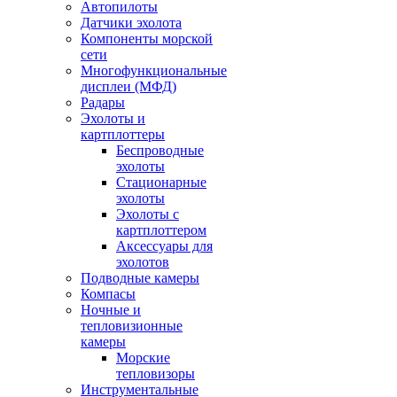
Автопилоты
Датчики эхолота
Компоненты морской
сети
Многофункциональные
дисплеи (МФД)
Радары
Эхолоты и
картплоттеры
Беспроводные
эхолоты
Стационарные
эхолоты
Эхолоты с
картплоттером
Аксессуары для
эхолотов
Подводные камеры
Компасы
Ночные и
тепловизионные
камеры
Морские
тепловизоры
Инструментальные