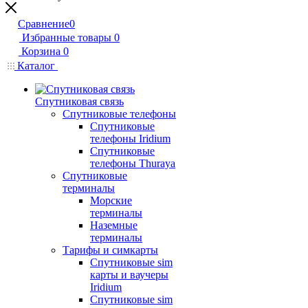
Сравнение
0
Избранные товары
0
Корзина
0
Каталог
Спутниковая связь
Спутниковые телефоны
Спутниковые
телефоны Iridium
Спутниковые
телефоны Thuraya
Спутниковые
терминалы
Морские
терминалы
Наземные
терминалы
Тарифы и симкарты
Спутниковые sim
карты и ваучеры
Iridium
Спутниковые sim