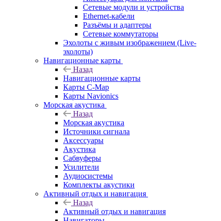
Сетевые модули и устройства
Ethernet-кабели
Разъёмы и адаптеры
Сетевые коммутаторы
Эхолоты с живым изображением (Live-
эхолоты)
Навигационные карты
Назад
Навигационные карты
Карты C-Map
Карты Navionics
Морская акустика
Назад
Морская акустика
Источники сигнала
Аксессуары
Акустика
Сабвуферы
Усилители
Аудиосистемы
Комплекты акустики
Активный отдых и навигация
Назад
Активный отдых и навигация
Навигаторы