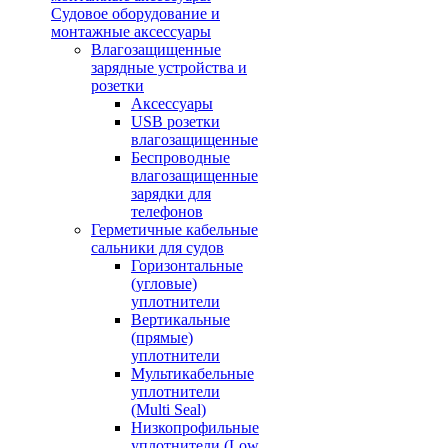
Судовое оборудование и
монтажные аксессуары
Влагозащищенные
зарядные устройства и
розетки
Аксессуары
USB розетки
влагозащищенные
Беспроводные
влагозащищенные
зарядки для
телефонов
Герметичные кабельные
сальники для судов
Горизонтальные
(угловые)
уплотнители
Вертикальные
(прямые)
уплотнители
Мультикабельные
уплотнители
(Multi Seal)
Низкопрофильные
уплотнители (Low