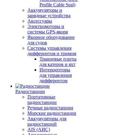
Profile Cable Seal)
Аккумуляторы и
зарядные устройства
Аксессуары
Электромоторы и
системы GPS-якоря
Якорное оборудование
для судов
Системы управления
дифферентом и тримом
Транцевые плиты
для катеров и яхт
Интерцепторы
для управления
дифферентом
Радиостанции
Портативные
радиостанции
Речные радиостанции
Морские радиостанции
Аккумуляторы для
радиостанций
AIS (АИС)
Авиационные