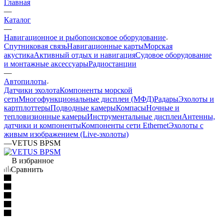
Главная
—
Каталог
—
Навигационное и рыбопоисковое оборудование
Спутниковая связь
Навигационные карты
Морская
акустика
Активный отдых и навигация
Судовое оборудование
и монтажные аксессуары
Радиостанции
—
Автопилоты
Датчики эхолота
Компоненты морской
сети
Многофункциональные дисплеи (МФД)
Радары
Эхолоты и
картплоттеры
Подводные камеры
Компасы
Ночные и
тепловизионные камеры
Инструментальные дисплеи
Антенны,
датчики и компоненты
Компоненты сети Ethernet
Эхолоты с
живым изображением (Live-эхолоты)
—
VETUS BPSM
В избранное
Сравнить