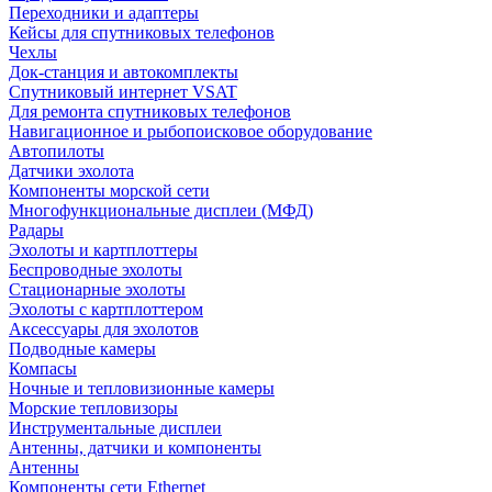
Переходники и адаптеры
Кейсы для спутниковых телефонов
Чехлы
Док-станция и автокомплекты
Спутниковый интернет VSAT
Для ремонта спутниковых телефонов
Навигационное и рыбопоисковое оборудование
Автопилоты
Датчики эхолота
Компоненты морской сети
Многофункциональные дисплеи (МФД)
Радары
Эхолоты и картплоттеры
Беспроводные эхолоты
Стационарные эхолоты
Эхолоты с картплоттером
Аксессуары для эхолотов
Подводные камеры
Компасы
Ночные и тепловизионные камеры
Морские тепловизоры
Инструментальные дисплеи
Антенны, датчики и компоненты
Антенны
Компоненты сети Ethernet