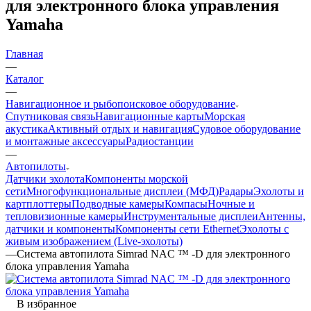
для электронного блока управления
Yamaha
Главная
—
Каталог
—
Навигационное и рыбопоисковое оборудование
Спутниковая связь
Навигационные карты
Морская
акустика
Активный отдых и навигация
Судовое оборудование
и монтажные аксессуары
Радиостанции
—
Автопилоты
Датчики эхолота
Компоненты морской
сети
Многофункциональные дисплеи (МФД)
Радары
Эхолоты и
картплоттеры
Подводные камеры
Компасы
Ночные и
тепловизионные камеры
Инструментальные дисплеи
Антенны,
датчики и компоненты
Компоненты сети Ethernet
Эхолоты с
живым изображением (Live-эхолоты)
—
Система автопилота Simrad NAC ™ -D для электронного
блока управления Yamaha
В избранное