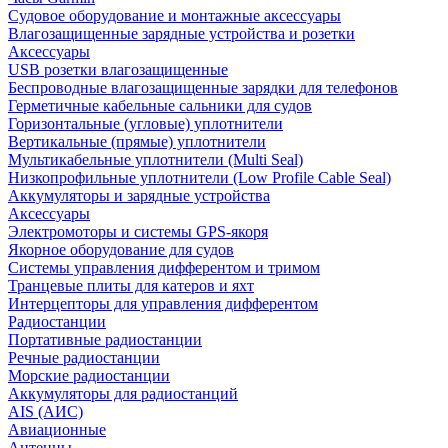
Судовое оборудование и монтажные аксессуары
Влагозащищенные зарядные устройства и розетки
Аксессуары
USB розетки влагозащищенные
Беспроводные влагозащищенные зарядки для телефонов
Герметичные кабельные сальники для судов
Горизонтальные (угловые) уплотнители
Вертикальные (прямые) уплотнители
Мультикабельные уплотнители (Multi Seal)
Низкопрофильные уплотнители (Low Profile Cable Seal)
Аккумуляторы и зарядные устройства
Аксессуары
Электромоторы и системы GPS-якоря
Якорное оборудование для судов
Системы управления дифферентом и тримом
Транцевые плиты для катеров и яхт
Интерцепторы для управления дифферентом
Радиостанции
Портативные радиостанции
Речные радиостанции
Морские радиостанции
Аккумуляторы для радиостанций
AIS (АИС)
Авиационные
Антенны