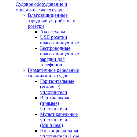
Судовое оборудование и
монтажные аксессуары
Влагозащищенные
зарядные устройства и
розетки
Аксессуары
USB розетки
влагозащищенные
Беспроводные
влагозащищенные
зарядки для
телефонов
Герметичные кабельные
сальники для судов
Горизонтальные
(угловые)
уплотнители
Вертикальные
(прямые)
уплотнители
Мультикабельные
уплотнители
(Multi Seal)
Низкопрофильные
уплотнители (Low