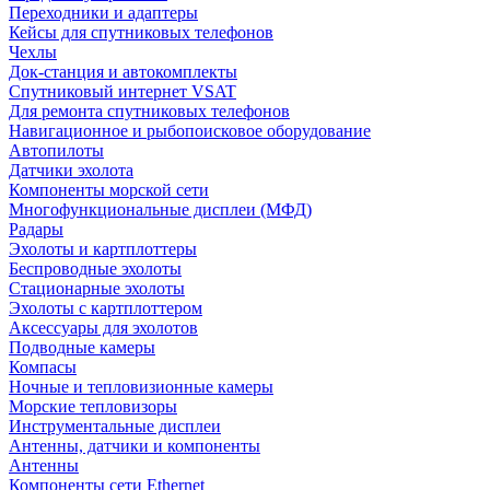
Переходники и адаптеры
Кейсы для спутниковых телефонов
Чехлы
Док-станция и автокомплекты
Спутниковый интернет VSAT
Для ремонта спутниковых телефонов
Навигационное и рыбопоисковое оборудование
Автопилоты
Датчики эхолота
Компоненты морской сети
Многофункциональные дисплеи (МФД)
Радары
Эхолоты и картплоттеры
Беспроводные эхолоты
Стационарные эхолоты
Эхолоты с картплоттером
Аксессуары для эхолотов
Подводные камеры
Компасы
Ночные и тепловизионные камеры
Морские тепловизоры
Инструментальные дисплеи
Антенны, датчики и компоненты
Антенны
Компоненты сети Ethernet