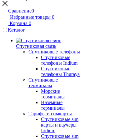
Сравнение
0
Избранные товары
0
Корзина
0
Каталог
Спутниковая связь
Спутниковые телефоны
Спутниковые
телефоны Iridium
Спутниковые
телефоны Thuraya
Спутниковые
терминалы
Морские
терминалы
Наземные
терминалы
Тарифы и симкарты
Спутниковые sim
карты и ваучеры
Iridium
Спутниковые sim