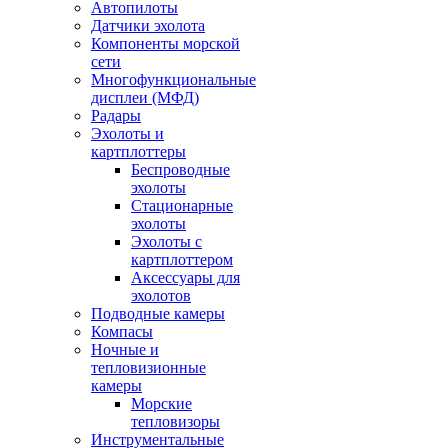
Автопилоты
Датчики эхолота
Компоненты морской
сети
Многофункциональные
дисплеи (МФД)
Радары
Эхолоты и
картплоттеры
Беспроводные
эхолоты
Стационарные
эхолоты
Эхолоты с
картплоттером
Аксессуары для
эхолотов
Подводные камеры
Компасы
Ночные и
тепловизионные
камеры
Морские
тепловизоры
Инструментальные