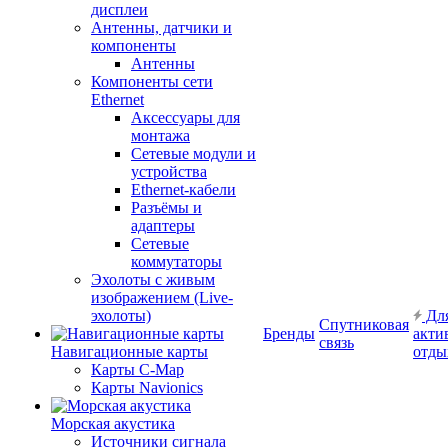
дисплеи
Антенны, датчики и
компоненты
Антенны
Компоненты сети
Ethernet
Аксессуары для
монтажа
Сетевые модули и
устройства
Ethernet-кабели
Разъёмы и
адаптеры
Сетевые
коммутаторы
Эхолоты с живым
изображением (Live-
эхолоты)
Дл
Спутниковая
Бренды
акти
связь
Навигационные карты
отды
Карты C-Map
Карты Navionics
Морская акустика
Источники сигнала