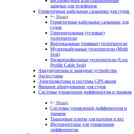
Беспроводные влагозащищенные
зарядки для телефонов
Герметичные кабельные сальники для судов
Назад
Герметичные кабельные сальники для
судов
Горизонтальные (угловые)
уплотнители
Вертикальные (прямые) уплотнители
Мультикабельные уплотнители (Multi
Seal)
Низкопрофильные уплотнители (Low
Profile Cable Seal)
Аккумуляторы и зарядные устройства
Аксессуары
Электромоторы и системы GPS-якоря
Якорное оборудование для судов
Системы управления дифферентом и тримом
Назад
Системы управления дифферентом и
тримом
Транцевые плиты для катеров и яхт
Интерцепторы для управления
дифферентом