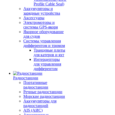
Profile Cable Seal)
Аккумуляторы и
зарядные устройства
Аксессуары
Электромоторы и
системы GPS-якоря
Якорное оборудование
для судов
Системы управления
дифферентом и тримом
Транцевые плиты
для катеров и яхт
Интерцепторы
для управления
дифферентом
Радиостанции
Портативные
радиостанции
Речные радиостанции
Морские радиостанции
Аккумуляторы для
радиостанций
AIS (АИС)
Авиационные