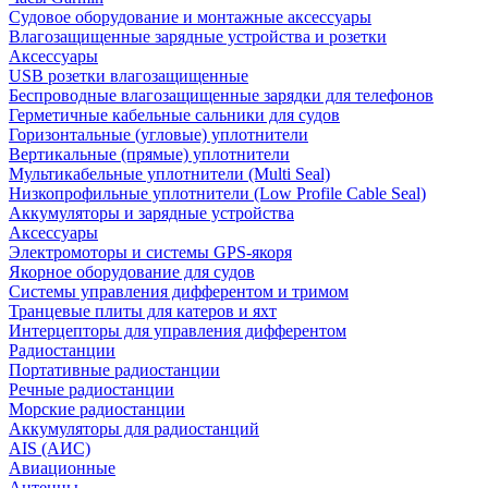
Судовое оборудование и монтажные аксессуары
Влагозащищенные зарядные устройства и розетки
Аксессуары
USB розетки влагозащищенные
Беспроводные влагозащищенные зарядки для телефонов
Герметичные кабельные сальники для судов
Горизонтальные (угловые) уплотнители
Вертикальные (прямые) уплотнители
Мультикабельные уплотнители (Multi Seal)
Низкопрофильные уплотнители (Low Profile Cable Seal)
Аккумуляторы и зарядные устройства
Аксессуары
Электромоторы и системы GPS-якоря
Якорное оборудование для судов
Системы управления дифферентом и тримом
Транцевые плиты для катеров и яхт
Интерцепторы для управления дифферентом
Радиостанции
Портативные радиостанции
Речные радиостанции
Морские радиостанции
Аккумуляторы для радиостанций
AIS (АИС)
Авиационные
Антенны