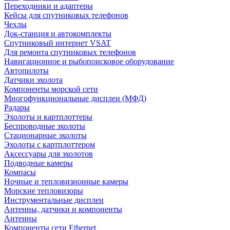
Переходники и адаптеры
Кейсы для спутниковых телефонов
Чехлы
Док-станция и автокомплекты
Спутниковый интернет VSAT
Для ремонта спутниковых телефонов
Навигационное и рыбопоисковое оборудование
Автопилоты
Датчики эхолота
Компоненты морской сети
Многофункциональные дисплеи (МФД)
Радары
Эхолоты и картплоттеры
Беспроводные эхолоты
Стационарные эхолоты
Эхолоты с картплоттером
Аксессуары для эхолотов
Подводные камеры
Компасы
Ночные и тепловизионные камеры
Морские тепловизоры
Инструментальные дисплеи
Антенны, датчики и компоненты
Антенны
Компоненты сети Ethernet