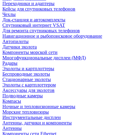
Переходники и адаптеры
Кейсы для спутниковых телефонов
Чехлы
Док-станция и автокомплекты
Спутниковый интернет VSAT
Для ремонта спутниковых телефонов
Навигационное и рыбопоисковое оборудование
Автопилоты
Датчики эхолота
Компоненты морской сети
Многофункциональные дисплеи (МФД)
Радары
Эхолоты и картплоттеры
Беспроводные эхолоты
Стационарные эхолоты
Эхолоты с картплоттером
Аксессуары для эхолотов
Подводные камеры
Компасы
Ночные и тепловизионные камеры
Морские тепловизоры
Инструментальные дисплеи
Антенны, датчики и компоненты
Антенны
Компоненты сети Ethernet