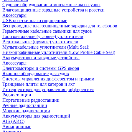
Судовое оборудование и монтажные аксессуары
Влагозащищенные зарядные устройства и розетки
Аксессуары
USB розетки влагозащищенные
Беспроводные влагозащищенные зарядки для телефонов
Герметичные кабельные сальники для судов
Горизонтальные (угловые) уплотнители
Вертикальные (прямые) уплотнители
Мультикабельные уплотнители (Multi Seal)
Низкопрофильные уплотнители (Low Profile Cable Seal)
Аккумуляторы и зарядные устройства
Аксессуары
Электромоторы и системы GPS-якоря
Якорное оборудование для судов
Системы управления дифферентом и тримом
Транцевые плиты для катеров и яхт
Интерцепторы для управления дифферентом
Радиостанции
Портативные радиостанции
Речные радиостанции
Морские радиостанции
Аккумуляторы для радиостанций
AIS (АИС)
Авиационные
Антенны