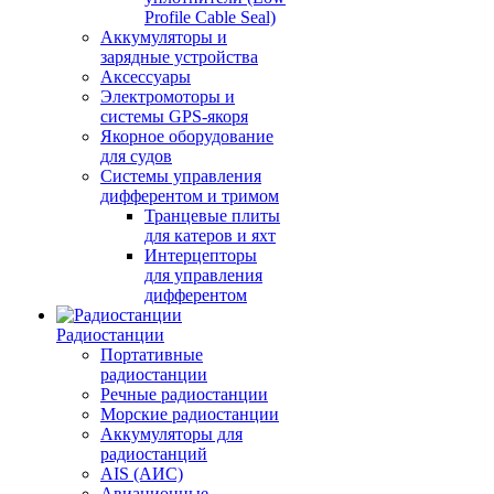
Profile Cable Seal)
Аккумуляторы и
зарядные устройства
Аксессуары
Электромоторы и
системы GPS-якоря
Якорное оборудование
для судов
Системы управления
дифферентом и тримом
Транцевые плиты
для катеров и яхт
Интерцепторы
для управления
дифферентом
Радиостанции
Портативные
радиостанции
Речные радиостанции
Морские радиостанции
Аккумуляторы для
радиостанций
AIS (АИС)
Авиационные