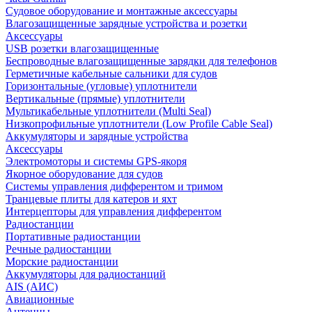
Судовое оборудование и монтажные аксессуары
Влагозащищенные зарядные устройства и розетки
Аксессуары
USB розетки влагозащищенные
Беспроводные влагозащищенные зарядки для телефонов
Герметичные кабельные сальники для судов
Горизонтальные (угловые) уплотнители
Вертикальные (прямые) уплотнители
Мультикабельные уплотнители (Multi Seal)
Низкопрофильные уплотнители (Low Profile Cable Seal)
Аккумуляторы и зарядные устройства
Аксессуары
Электромоторы и системы GPS-якоря
Якорное оборудование для судов
Системы управления дифферентом и тримом
Транцевые плиты для катеров и яхт
Интерцепторы для управления дифферентом
Радиостанции
Портативные радиостанции
Речные радиостанции
Морские радиостанции
Аккумуляторы для радиостанций
AIS (АИС)
Авиационные
Антенны