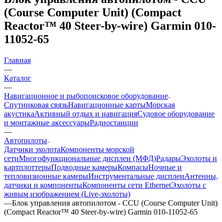
(Course Computer Unit) (Compact
Reactor™ 40 Steer-by-wire) Garmin 010-
11052-65
Главная
—
Каталог
—
Навигационное и рыбопоисковое оборудование
Спутниковая связь
Навигационные карты
Морская
акустика
Активный отдых и навигация
Судовое оборудование
и монтажные аксессуары
Радиостанции
—
Автопилоты
Датчики эхолота
Компоненты морской
сети
Многофункциональные дисплеи (МФД)
Радары
Эхолоты и
картплоттеры
Подводные камеры
Компасы
Ночные и
тепловизионные камеры
Инструментальные дисплеи
Антенны,
датчики и компоненты
Компоненты сети Ethernet
Эхолоты с
живым изображением (Live-эхолоты)
—
Блок управления автопилотом - CCU (Course Computer Unit)
(Compact Reactor™ 40 Steer-by-wire) Garmin 010-11052-65