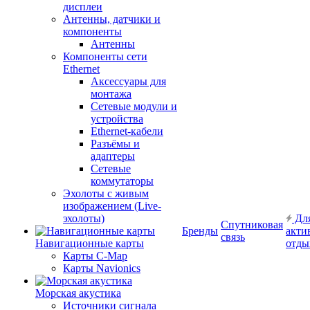
дисплеи
Антенны, датчики и
компоненты
Антенны
Компоненты сети
Ethernet
Аксессуары для
монтажа
Сетевые модули и
устройства
Ethernet-кабели
Разъёмы и
адаптеры
Сетевые
коммутаторы
Эхолоты с живым
изображением (Live-
эхолоты)
Дл
Спутниковая
Бренды
акти
связь
Навигационные карты
отды
Карты C-Map
Карты Navionics
Морская акустика
Источники сигнала