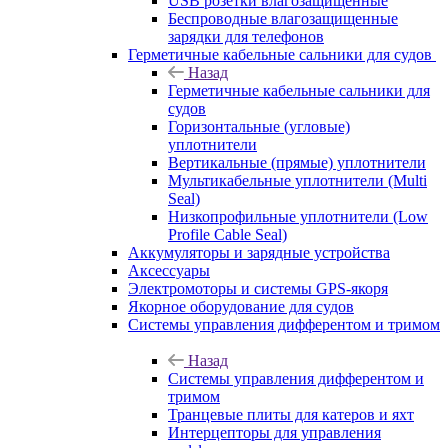
USB розетки влагозащищенные
Беспроводные влагозащищенные
зарядки для телефонов
Герметичные кабельные сальники для судов
Назад
Герметичные кабельные сальники для
судов
Горизонтальные (угловые)
уплотнители
Вертикальные (прямые) уплотнители
Мультикабельные уплотнители (Multi
Seal)
Низкопрофильные уплотнители (Low
Profile Cable Seal)
Аккумуляторы и зарядные устройства
Аксессуары
Электромоторы и системы GPS-якоря
Якорное оборудование для судов
Системы управления дифферентом и тримом
Назад
Системы управления дифферентом и
тримом
Транцевые плиты для катеров и яхт
Интерцепторы для управления