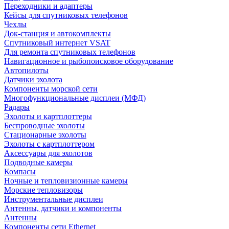
Переходники и адаптеры
Кейсы для спутниковых телефонов
Чехлы
Док-станция и автокомплекты
Спутниковый интернет VSAT
Для ремонта спутниковых телефонов
Навигационное и рыбопоисковое оборудование
Автопилоты
Датчики эхолота
Компоненты морской сети
Многофункциональные дисплеи (МФД)
Радары
Эхолоты и картплоттеры
Беспроводные эхолоты
Стационарные эхолоты
Эхолоты с картплоттером
Аксессуары для эхолотов
Подводные камеры
Компасы
Ночные и тепловизионные камеры
Морские тепловизоры
Инструментальные дисплеи
Антенны, датчики и компоненты
Антенны
Компоненты сети Ethernet