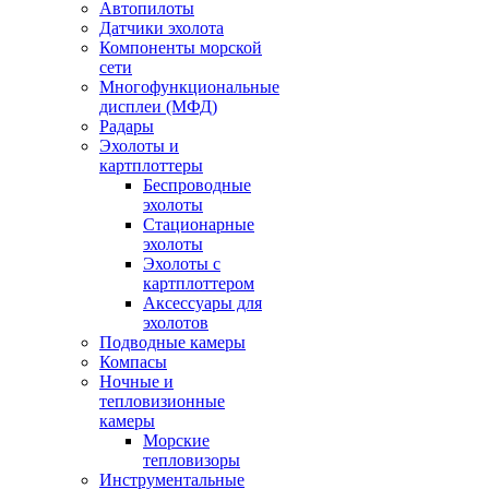
Автопилоты
Датчики эхолота
Компоненты морской
сети
Многофункциональные
дисплеи (МФД)
Радары
Эхолоты и
картплоттеры
Беспроводные
эхолоты
Стационарные
эхолоты
Эхолоты с
картплоттером
Аксессуары для
эхолотов
Подводные камеры
Компасы
Ночные и
тепловизионные
камеры
Морские
тепловизоры
Инструментальные