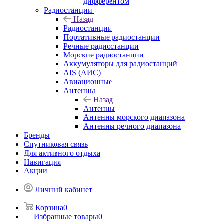
дифферентом
Радиостанции
Назад
Радиостанции
Портативные радиостанции
Речные радиостанции
Морские радиостанции
Аккумуляторы для радиостанций
AIS (АИС)
Авиационные
Антенны
Назад
Антенны
Антенны морского диапазона
Антенны речного диапазона
Бренды
Спутниковая связь
Для активного отдыха
Навигация
Акции
Личный кабинет
Корзина
0
Избранные товары
0