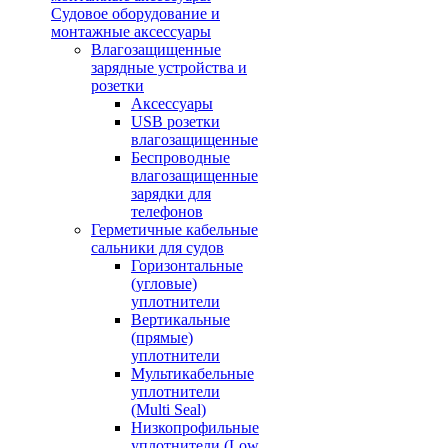
Судовое оборудование и
монтажные аксессуары
Влагозащищенные
зарядные устройства и
розетки
Аксессуары
USB розетки
влагозащищенные
Беспроводные
влагозащищенные
зарядки для
телефонов
Герметичные кабельные
сальники для судов
Горизонтальные
(угловые)
уплотнители
Вертикальные
(прямые)
уплотнители
Мультикабельные
уплотнители
(Multi Seal)
Низкопрофильные
уплотнители (Low