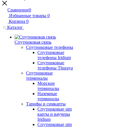
Сравнение
0
Избранные товары
0
Корзина
0
Каталог
Спутниковая связь
Спутниковые телефоны
Спутниковые
телефоны Iridium
Спутниковые
телефоны Thuraya
Спутниковые
терминалы
Морские
терминалы
Наземные
терминалы
Тарифы и симкарты
Спутниковые sim
карты и ваучеры
Iridium
Спутниковые sim