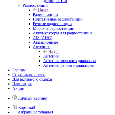
дифферентом
Радиостанции
Назад
Радиостанции
Портативные радиостанции
Речные радиостанции
Морские радиостанции
Аккумуляторы для радиостанций
AIS (АИС)
Авиационные
Антенны
Назад
Антенны
Антенны морского диапазона
Антенны речного диапазона
Бренды
Спутниковая связь
Для активного отдыха
Навигация
Акции
Личный кабинет
Корзина
0
Избранные товары
0