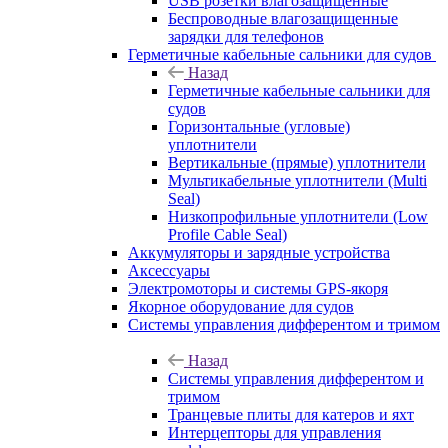
USB розетки влагозащищенные
Беспроводные влагозащищенные
зарядки для телефонов
Герметичные кабельные сальники для судов
Назад
Герметичные кабельные сальники для
судов
Горизонтальные (угловые)
уплотнители
Вертикальные (прямые) уплотнители
Мультикабельные уплотнители (Multi
Seal)
Низкопрофильные уплотнители (Low
Profile Cable Seal)
Аккумуляторы и зарядные устройства
Аксессуары
Электромоторы и системы GPS-якоря
Якорное оборудование для судов
Системы управления дифферентом и тримом
Назад
Системы управления дифферентом и
тримом
Транцевые плиты для катеров и яхт
Интерцепторы для управления