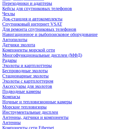
Переходники и адаптеры
Кейсы для спутниковых телефонов
Чехлы
Док-станция и автокомплекты
Спутниковый интернет VSAT
Для ремонта спутниковых телефонов
Навигационное и рыбопоисковое оборудование
Автопилоты
Датчики эхолота
Компоненты морской сети
Многофункциональные дисплеи (МФД)
Радары
Эхолоты и картплоттеры
Беспроводные эхолоты
Стационарные эхолоты
Эхолоты с картплоттером
Аксессуары для эхолотов
Подводные камеры
Компасы
Ночные и тепловизионные камеры
Морские тепловизоры
Инструментальные дисплеи
Антенны, датчики и компоненты
Антенны
Компоненты сети Ethernet