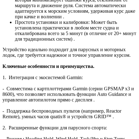
маршрута и движение руля. Система автоматически
адаптируется к морским условиям, удерживая курс даже
при качке и волнении .
Простота установки и калибровки: Может быть
установлена практически в любом месте судна и
откалибрована всего за 5 минут (в отличие от 20+ минут
для традиционных систем) .
Устройство идеально подходит для парусных и моторных
лодок, где требуется надежное и точное управление курсом.
Ключевые особенности и преимущества.
1. Интеграция с экосистемой Garmin:
- Совместима с картплоттерами Garmin (серии GPSMAP x3 и
8600), что позволяет использовать функции Auto Guidance и
управление автопилотом прямо с дисплея .
- Поддержка беспроводных пультов (например, Reactor
Remote), умных часов quatix® и устройств GRID™ .
2. Расширенные функции для парусного спорта:
- Режимы Heading Hold, Wind Hold, Tack/Jibe и Step Turns .