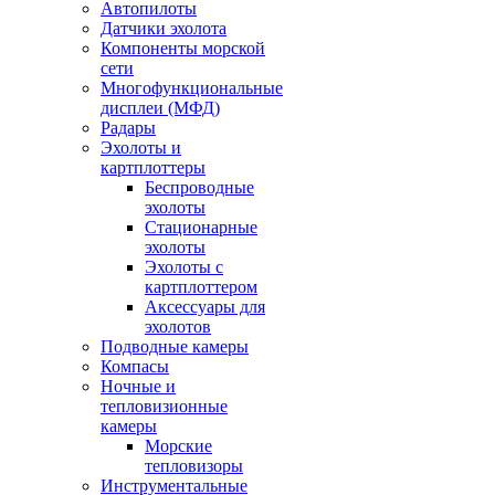
Автопилоты
Датчики эхолота
Компоненты морской
сети
Многофункциональные
дисплеи (МФД)
Радары
Эхолоты и
картплоттеры
Беспроводные
эхолоты
Стационарные
эхолоты
Эхолоты с
картплоттером
Аксессуары для
эхолотов
Подводные камеры
Компасы
Ночные и
тепловизионные
камеры
Морские
тепловизоры
Инструментальные