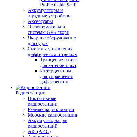
Profile Cable Seal)
Аккумуляторы и
зарядные устройства
Аксессуары
Электромоторы и
системы GPS-якоря
Якорное оборудование
для судов
Системы управления
дифферентом и тримом
Транцевые плиты
для катеров и яхт
Интерцепторы
для управления
дифферентом
Радиостанции
Портативные
радиостанции
Речные радиостанции
Морские радиостанции
Аккумуляторы для
радиостанций
AIS (АИС)
Авиационные