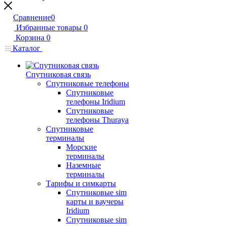
Сравнение
0
Избранные товары
0
Корзина
0
Каталог
Спутниковая связь
Спутниковые телефоны
Спутниковые
телефоны Iridium
Спутниковые
телефоны Thuraya
Спутниковые
терминалы
Морские
терминалы
Наземные
терминалы
Тарифы и симкарты
Спутниковые sim
карты и ваучеры
Iridium
Спутниковые sim