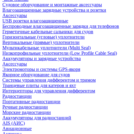
Судовое оборудование и монтажные аксессуары
Влагозащищенные зарядные устройства и розетки
Аксессуары
USB розетки влагозащищенные
Беспроводные влагозащищенные зарядки для телефонов
Герметичные кабельные сальники для судов
Горизонтальные (угловые) уплотнители
Вертикальные (прямые) уплотнители
Мультикабельные уплотнители (Multi Seal)
Низкопрофильные уплотнители (Low Profile Cable Seal)
Аккумуляторы и зарядные устройства
Аксессуары
Электромоторы и системы GPS-якоря
Якорное оборудование для судов
Системы управления дифферентом и тримом
Транцевые плиты для катеров и яхт
Интерцепторы для управления дифферентом
Радиостанции
Портативные радиостанции
Речные радиостанции
Морские радиостанции
Аккумуляторы для радиостанций
AIS (АИС)
Авиационные
Антенны