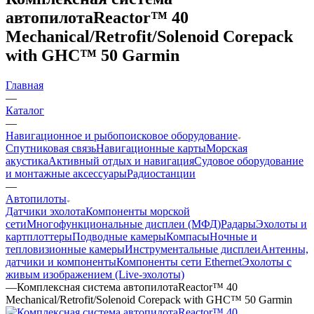
автопилотаReactor™ 40
Mechanical/Retrofit/Solenoid Corepack
with GHC™ 50 Garmin
Главная
—
Каталог
—
Навигационное и рыбопоисковое оборудование
Спутниковая связь
Навигационные карты
Морская
акустика
Активный отдых и навигация
Судовое оборудование
и монтажные аксессуары
Радиостанции
—
Автопилоты
Датчики эхолота
Компоненты морской
сети
Многофункциональные дисплеи (МФД)
Радары
Эхолоты и
картплоттеры
Подводные камеры
Компасы
Ночные и
тепловизионные камеры
Инструментальные дисплеи
Антенны,
датчики и компоненты
Компоненты сети Ethernet
Эхолоты с
живым изображением (Live-эхолоты)
—
Комплексная система автопилотаReactor™ 40
Mechanical/Retrofit/Solenoid Corepack with GHC™ 50 Garmin