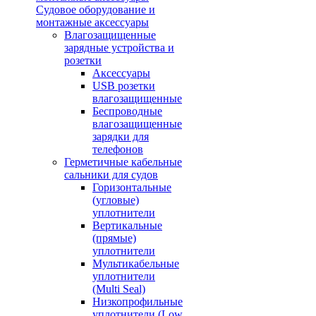
Судовое оборудование и
монтажные аксессуары
Влагозащищенные
зарядные устройства и
розетки
Аксессуары
USB розетки
влагозащищенные
Беспроводные
влагозащищенные
зарядки для
телефонов
Герметичные кабельные
сальники для судов
Горизонтальные
(угловые)
уплотнители
Вертикальные
(прямые)
уплотнители
Мультикабельные
уплотнители
(Multi Seal)
Низкопрофильные
уплотнители (Low