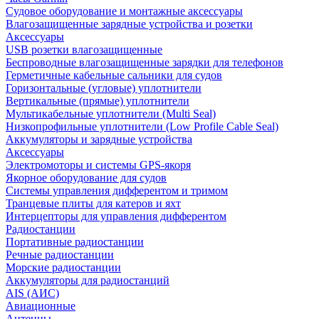
Судовое оборудование и монтажные аксессуары
Влагозащищенные зарядные устройства и розетки
Аксессуары
USB розетки влагозащищенные
Беспроводные влагозащищенные зарядки для телефонов
Герметичные кабельные сальники для судов
Горизонтальные (угловые) уплотнители
Вертикальные (прямые) уплотнители
Мультикабельные уплотнители (Multi Seal)
Низкопрофильные уплотнители (Low Profile Cable Seal)
Аккумуляторы и зарядные устройства
Аксессуары
Электромоторы и системы GPS-якоря
Якорное оборудование для судов
Системы управления дифферентом и тримом
Транцевые плиты для катеров и яхт
Интерцепторы для управления дифферентом
Радиостанции
Портативные радиостанции
Речные радиостанции
Морские радиостанции
Аккумуляторы для радиостанций
AIS (АИС)
Авиационные
Антенны