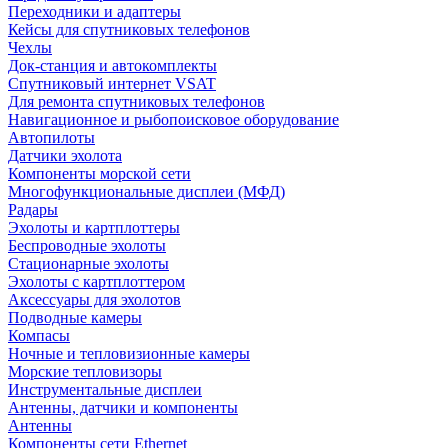
Переходники и адаптеры
Кейсы для спутниковых телефонов
Чехлы
Док-станция и автокомплекты
Спутниковый интернет VSAT
Для ремонта спутниковых телефонов
Навигационное и рыбопоисковое оборудование
Автопилоты
Датчики эхолота
Компоненты морской сети
Многофункциональные дисплеи (МФД)
Радары
Эхолоты и картплоттеры
Беспроводные эхолоты
Стационарные эхолоты
Эхолоты с картплоттером
Аксессуары для эхолотов
Подводные камеры
Компасы
Ночные и тепловизионные камеры
Морские тепловизоры
Инструментальные дисплеи
Антенны, датчики и компоненты
Антенны
Компоненты сети Ethernet