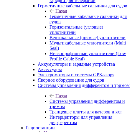
зарядки для телефонов
Герметичные кабельные сальники для судов
Назад
Герметичные кабельные сальники для
судов
Горизонтальные (угловые)
уплотнители
Вертикальные (прямые) уплотнители
Мультикабельные уплотнители (Multi
Seal)
Низкопрофильные уплотнители (Low
Profile Cable Seal)
Аккумуляторы и зарядные устройства
Аксессуары
Электромоторы и системы GPS-якоря
Якорное оборудование для судов
Системы управления дифферентом и тримом
Назад
Системы управления дифферентом и
тримом
Транцевые плиты для катеров и яхт
Интерцепторы для управления
дифферентом
Радиостанции