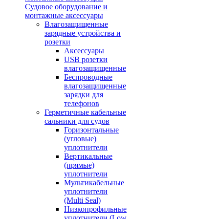
Судовое оборудование и
монтажные аксессуары
Влагозащищенные
зарядные устройства и
розетки
Аксессуары
USB розетки
влагозащищенные
Беспроводные
влагозащищенные
зарядки для
телефонов
Герметичные кабельные
сальники для судов
Горизонтальные
(угловые)
уплотнители
Вертикальные
(прямые)
уплотнители
Мультикабельные
уплотнители
(Multi Seal)
Низкопрофильные
уплотнители (Low