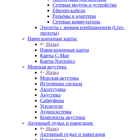
Сетевые модули и устройства
Ethernet-кабели
Разъёмы и адаптеры
Сетевые коммутаторы
Эхолоты с живым изображением (Live-
эхолоты)
Навигационные карты
Назад
Навигационные карты
Карты C-Map
Карты Navionics
Морская акустика
Назад
Морская акустика
Источники сигнала
Аксессуары
Акустика
Сабвуферы
Усилители
Аудиосистемы
Комплекты акустики
Активный отдых и навигация
Назад
Активный отдых и навигация
Навигаторы