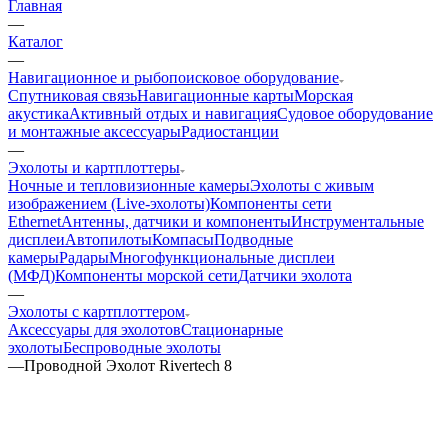
Главная
—
Каталог
—
Навигационное и рыбопоисковое оборудование
Спутниковая связь
Навигационные карты
Морская
акустика
Активный отдых и навигация
Судовое оборудование
и монтажные аксессуары
Радиостанции
—
Эхолоты и картплоттеры
Ночные и тепловизионные камеры
Эхолоты с живым
изображением (Live-эхолоты)
Компоненты сети
Ethernet
Антенны, датчики и компоненты
Инструментальные
дисплеи
Автопилоты
Компасы
Подводные
камеры
Радары
Многофункциональные дисплеи
(МФД)
Компоненты морской сети
Датчики эхолота
—
Эхолоты с картплоттером
Аксессуары для эхолотов
Стационарные
эхолоты
Беспроводные эхолоты
—
Проводной Эхолот Rivertech 8