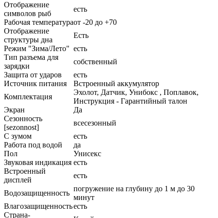
Отображение
есть
символов рыб
Рабочая температура
от -20 до +70
Отображение
Есть
структуры дна
Режим "Зима/Лето"
есть
Тип разъема для
собственный
зарядки
Защита от ударов
есть
Источник питания
Встроенный аккумулятор
Эхолот, Датчик, Унибокс , Поплавок,
Комплектация
Инструкция - Гарантийный талон
Экран
Да
Сезонность
всесезонный
[sezonnost]
С зумом
есть
Работа под водой
да
Пол
Унисекс
Звуковая индикация
есть
Встроенный
есть
дисплей
погружение на глубину до 1 м до 30
Водозащищенность
минут
Влагозащищенность
есть
Страна-