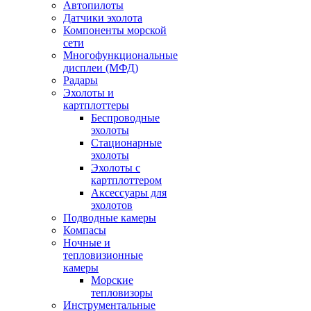
Автопилоты
Датчики эхолота
Компоненты морской
сети
Многофункциональные
дисплеи (МФД)
Радары
Эхолоты и
картплоттеры
Беспроводные
эхолоты
Стационарные
эхолоты
Эхолоты с
картплоттером
Аксессуары для
эхолотов
Подводные камеры
Компасы
Ночные и
тепловизионные
камеры
Морские
тепловизоры
Инструментальные