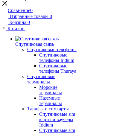
Сравнение
0
Избранные товары
0
Корзина
0
Каталог
Спутниковая связь
Спутниковые телефоны
Спутниковые
телефоны Iridium
Спутниковые
телефоны Thuraya
Спутниковые
терминалы
Морские
терминалы
Наземные
терминалы
Тарифы и симкарты
Спутниковые sim
карты и ваучеры
Iridium
Спутниковые sim