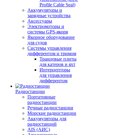
Profile Cable Seal)
Аккумуляторы и
зарядные устройства
Аксессуары
Электромоторы и
системы GPS-якоря
Якорное оборудование
для судов
Системы управления
дифферентом и тримом
Транцевые плиты
для катеров и яхт
Интерцепторы
для управления
дифферентом
Радиостанции
Портативные
радиостанции
Речные радиостанции
Морские радиостанции
Аккумуляторы для
радиостанций
AIS (АИС)
Авиационные