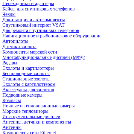
Переходники и адаптеры
Кейсы для спутниковых телефонов
Чехлы
Док-станция и автокомплекты
Спутниковый интернет VSAT
Для ремонта спутниковых телефонов
Навигационное и рыбопоисковое оборудование
Автопилоты
Датчики эхолота
Компоненты морской сети
Многофункциональные дисплеи (МФД)
Радары
Эхолоты и картплоттеры
Беспроводные эхолоты
Стационарные эхолоты
Эхолоты с картплоттером
Аксессуары для эхолотов
Подводные камеры
Компасы
Ночные и тепловизионные камеры
Морские тепловизоры
Инструментальные дисплеи
Антенны, датчики и компоненты
Антенны
Компоненты сети Ethernet