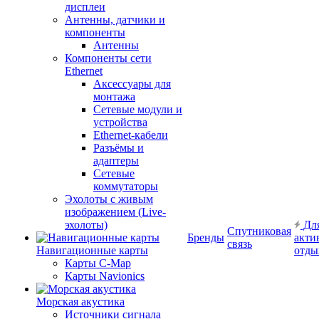
дисплеи
Антенны, датчики и
компоненты
Антенны
Компоненты сети
Ethernet
Аксессуары для
монтажа
Сетевые модули и
устройства
Ethernet-кабели
Разъёмы и
адаптеры
Сетевые
коммутаторы
Эхолоты с живым
изображением (Live-
эхолоты)
Дл
Спутниковая
Бренды
акти
связь
Навигационные карты
отды
Карты C-Map
Карты Navionics
Морская акустика
Источники сигнала