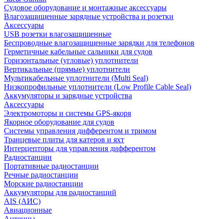
Судовое оборудование и монтажные аксессуары
Влагозащищенные зарядные устройства и розетки
Аксессуары
USB розетки влагозащищенные
Беспроводные влагозащищенные зарядки для телефонов
Герметичные кабельные сальники для судов
Горизонтальные (угловые) уплотнители
Вертикальные (прямые) уплотнители
Мультикабельные уплотнители (Multi Seal)
Низкопрофильные уплотнители (Low Profile Cable Seal)
Аккумуляторы и зарядные устройства
Аксессуары
Электромоторы и системы GPS-якоря
Якорное оборудование для судов
Системы управления дифферентом и тримом
Транцевые плиты для катеров и яхт
Интерцепторы для управления дифферентом
Радиостанции
Портативные радиостанции
Речные радиостанции
Морские радиостанции
Аккумуляторы для радиостанций
AIS (АИС)
Авиационные
Антенны