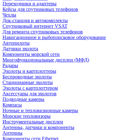
Переходники и адаптеры
Кейсы для спутниковых телефонов
Чехлы
Док-станция и автокомплекты
Спутниковый интернет VSAT
Для ремонта спутниковых телефонов
Навигационное и рыбопоисковое оборудование
Автопилоты
Датчики эхолота
Компоненты морской сети
Многофункциональные дисплеи (МФД)
Радары
Эхолоты и картплоттеры
Беспроводные эхолоты
Стационарные эхолоты
Эхолоты с картплоттером
Аксессуары для эхолотов
Подводные камеры
Компасы
Ночные и тепловизионные камеры
Морские тепловизоры
Инструментальные дисплеи
Антенны, датчики и компоненты
Антенны
Компоненты сети Ethernet