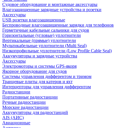
Судовое оборудование и монтажные аксессуары
Влагозащищенные зарядные устройства и розетки
Аксессуары
USB розетки влагозащищенные
Беспроводные влагозащищенные зарядки для телефонов
Герметичные кабельные сальники для судов
Горизонтальные (угловые) уплотнители
Вертикальные (прямые) уплотнители
Мультикабельные уплотнители (Multi Seal)
Низкопрофильные уплотнители (Low Profile Cable Seal)
Аккумуляторы и зарядные устройства
Аксессуары
Электромоторы и системы GPS-якоря
Якорное оборудование для судов
Системы управления дифферентом и тримом
Транцевые плиты для катеров и яхт
Интерцепторы для управления дифферентом
Радиостанции
Портативные радиостанции
Речные радиостанции
Морские радиостанции
Аккумуляторы для радиостанций
AIS (АИС)
Авиационные
Антенны