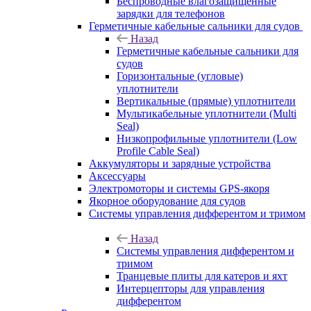
Беспроводные влагозащищенные
зарядки для телефонов
Герметичные кабельные сальники для судов
Назад
Герметичные кабельные сальники для
судов
Горизонтальные (угловые)
уплотнители
Вертикальные (прямые) уплотнители
Мультикабельные уплотнители (Multi
Seal)
Низкопрофильные уплотнители (Low
Profile Cable Seal)
Аккумуляторы и зарядные устройства
Аксессуары
Электромоторы и системы GPS-якоря
Якорное оборудование для судов
Системы управления дифферентом и тримом
Назад
Системы управления дифферентом и
тримом
Транцевые плиты для катеров и яхт
Интерцепторы для управления
дифферентом