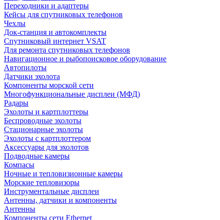
Переходники и адаптеры
Кейсы для спутниковых телефонов
Чехлы
Док-станция и автокомплекты
Спутниковый интернет VSAT
Для ремонта спутниковых телефонов
Навигационное и рыбопоисковое оборудование
Автопилоты
Датчики эхолота
Компоненты морской сети
Многофункциональные дисплеи (МФД)
Радары
Эхолоты и картплоттеры
Беспроводные эхолоты
Стационарные эхолоты
Эхолоты с картплоттером
Аксессуары для эхолотов
Подводные камеры
Компасы
Ночные и тепловизионные камеры
Морские тепловизоры
Инструментальные дисплеи
Антенны, датчики и компоненты
Антенны
Компоненты сети Ethernet