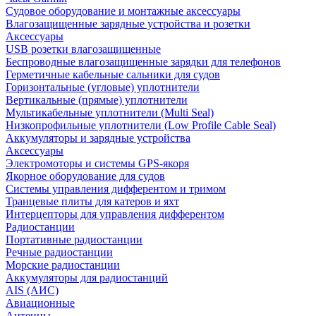
Судовое оборудование и монтажные аксессуары
Влагозащищенные зарядные устройства и розетки
Аксессуары
USB розетки влагозащищенные
Беспроводные влагозащищенные зарядки для телефонов
Герметичные кабельные сальники для судов
Горизонтальные (угловые) уплотнители
Вертикальные (прямые) уплотнители
Мультикабельные уплотнители (Multi Seal)
Низкопрофильные уплотнители (Low Profile Cable Seal)
Аккумуляторы и зарядные устройства
Аксессуары
Электромоторы и системы GPS-якоря
Якорное оборудование для судов
Системы управления дифферентом и тримом
Транцевые плиты для катеров и яхт
Интерцепторы для управления дифферентом
Радиостанции
Портативные радиостанции
Речные радиостанции
Морские радиостанции
Аккумуляторы для радиостанций
AIS (АИС)
Авиационные
Антенны