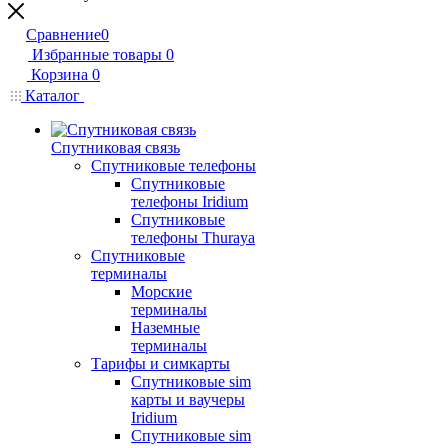
Сравнение
0
Избранные товары
0
Корзина
0
Каталог
Спутниковая связь
Спутниковые телефоны
Спутниковые
телефоны Iridium
Спутниковые
телефоны Thuraya
Спутниковые
терминалы
Морские
терминалы
Наземные
терминалы
Тарифы и симкарты
Спутниковые sim
карты и ваучеры
Iridium
Спутниковые sim