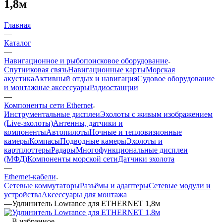
1,8м
Главная
—
Каталог
—
Навигационное и рыбопоисковое оборудование
Спутниковая связь
Навигационные карты
Морская
акустика
Активный отдых и навигация
Судовое оборудование
и монтажные аксессуары
Радиостанции
—
Компоненты сети Ethernet
Инструментальные дисплеи
Эхолоты с живым изображением
(Live-эхолоты)
Антенны, датчики и
компоненты
Автопилоты
Ночные и тепловизионные
камеры
Компасы
Подводные камеры
Эхолоты и
картплоттеры
Радары
Многофункциональные дисплеи
(МФД)
Компоненты морской сети
Датчики эхолота
—
Ethernet-кабели
Сетевые коммутаторы
Разъёмы и адаптеры
Сетевые модули и
устройства
Аксессуары для монтажа
—
Удлинитель Lowrance для ETHERNET 1,8м
В избранное