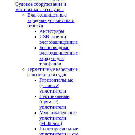
Судовое оборудование и
монтажные аксессуары
Влагозащищенные
зарядные устройства и
розетки
Аксессуары
USB розетки
влагозащищенные
Беспроводные
влагозащищенные
зарядки для
телефонов
Герметичные кабельные
сальники для судов
Горизонтальные
(угловые)
уплотнители
Вертикальные
(прямые)
уплотнители
Мультикабельные
уплотнители
(Multi Seal)
Низкопрофильные
уплотнители (Low