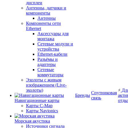
дисплеи
Антенны, датчики и
компоненты
Антенны
Компоненты сети
Ethernet
Аксессуары для
монтажа
Сетевые модули и
устройства
Ethernet-кабели
Разъёмы и
адаптеры
Сетевые
коммутаторы
Эхолоты с живым
изображением (Live-
эхолоты)
Дл
Спутниковая
Бренды
акти
связь
Навигационные карты
отды
Карты C-Map
Карты Navionics
Морская акустика
Источники сигнала