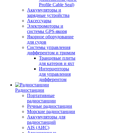
Profile Cable Seal)
Аккумуляторы и
зарядные устройства
Аксессуары
Электромоторы и
системы GPS-якоря
Якорное оборудование
для судов
Системы управления
дифферентом и тримом
Транцевые плиты
для катеров и яхт
Интерцепторы
для управления
дифферентом
Радиостанции
Портативные
радиостанции
Речные радиостанции
Морские радиостанции
Аккумуляторы для
радиостанций
AIS (АИС)
Авиационные