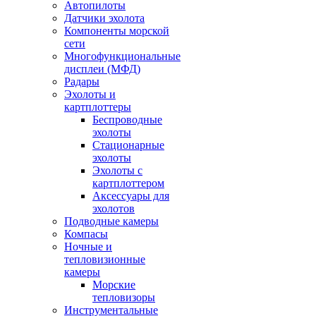
Автопилоты
Датчики эхолота
Компоненты морской
сети
Многофункциональные
дисплеи (МФД)
Радары
Эхолоты и
картплоттеры
Беспроводные
эхолоты
Стационарные
эхолоты
Эхолоты с
картплоттером
Аксессуары для
эхолотов
Подводные камеры
Компасы
Ночные и
тепловизионные
камеры
Морские
тепловизоры
Инструментальные