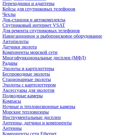
Переходники и адаптеры
Кейсы для спутниковых телефонов
Чехлы
Док-станция и автокомплекты
Спутниковый интернет VSAT
Для ремонта спутниковых телефонов
Навигационное и рыбопоисковое оборудование
Автопилоты
Датчики эхолота
Компоненты морской сети
Многофункциональные дисплеи (МФД)
Радары
Эхолоты и картплоттеры
Беспроводные эхолоты
Стационарные эхолоты
Эхолоты с картплоттером
Аксессуары для эхолотов
Подводные камеры
Компасы
Ночные и тепловизионные камеры
Морские тепловизоры
Инструментальные дисплеи
Антенны, датчики и компоненты
Антенны
Компоненты сети Ethernet