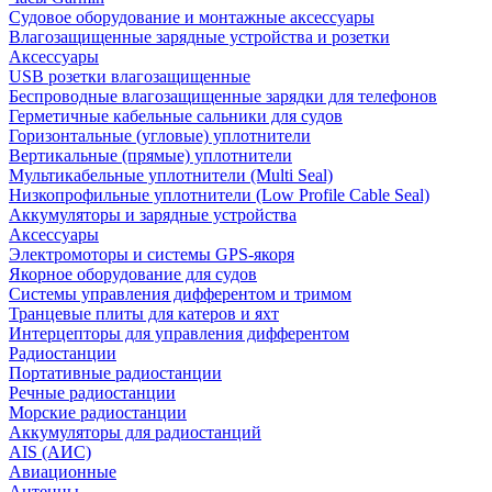
Судовое оборудование и монтажные аксессуары
Влагозащищенные зарядные устройства и розетки
Аксессуары
USB розетки влагозащищенные
Беспроводные влагозащищенные зарядки для телефонов
Герметичные кабельные сальники для судов
Горизонтальные (угловые) уплотнители
Вертикальные (прямые) уплотнители
Мультикабельные уплотнители (Multi Seal)
Низкопрофильные уплотнители (Low Profile Cable Seal)
Аккумуляторы и зарядные устройства
Аксессуары
Электромоторы и системы GPS-якоря
Якорное оборудование для судов
Системы управления дифферентом и тримом
Транцевые плиты для катеров и яхт
Интерцепторы для управления дифферентом
Радиостанции
Портативные радиостанции
Речные радиостанции
Морские радиостанции
Аккумуляторы для радиостанций
AIS (АИС)
Авиационные
Антенны