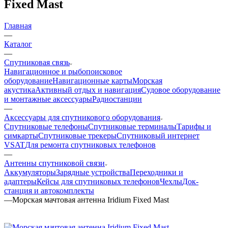
Fixed Mast
Главная
—
Каталог
—
Спутниковая связь
Навигационное и рыбопоисковое
оборудование
Навигационные карты
Морская
акустика
Активный отдых и навигация
Судовое оборудование
и монтажные аксессуары
Радиостанции
—
Аксессуары для спутникового оборудования
Спутниковые телефоны
Спутниковые терминалы
Тарифы и
симкарты
Спутниковые трекеры
Спутниковый интернет
VSAT
Для ремонта спутниковых телефонов
—
Антенны спутниковой связи
Аккумуляторы
Зарядные устройства
Переходники и
адаптеры
Кейсы для спутниковых телефонов
Чехлы
Док-
станция и автокомплекты
—
Морская мачтовая антенна Iridium Fixed Mast