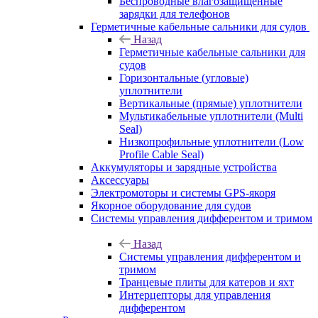
Беспроводные влагозащищенные
зарядки для телефонов
Герметичные кабельные сальники для судов
Назад
Герметичные кабельные сальники для
судов
Горизонтальные (угловые)
уплотнители
Вертикальные (прямые) уплотнители
Мультикабельные уплотнители (Multi
Seal)
Низкопрофильные уплотнители (Low
Profile Cable Seal)
Аккумуляторы и зарядные устройства
Аксессуары
Электромоторы и системы GPS-якоря
Якорное оборудование для судов
Системы управления дифферентом и тримом
Назад
Системы управления дифферентом и
тримом
Транцевые плиты для катеров и яхт
Интерцепторы для управления
дифферентом