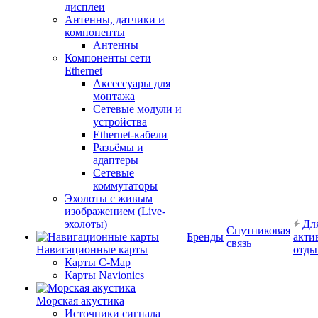
дисплеи
Антенны, датчики и
компоненты
Антенны
Компоненты сети
Ethernet
Аксессуары для
монтажа
Сетевые модули и
устройства
Ethernet-кабели
Разъёмы и
адаптеры
Сетевые
коммутаторы
Эхолоты с живым
изображением (Live-
эхолоты)
Дл
Спутниковая
Бренды
акти
связь
Навигационные карты
отды
Карты C-Map
Карты Navionics
Морская акустика
Источники сигнала