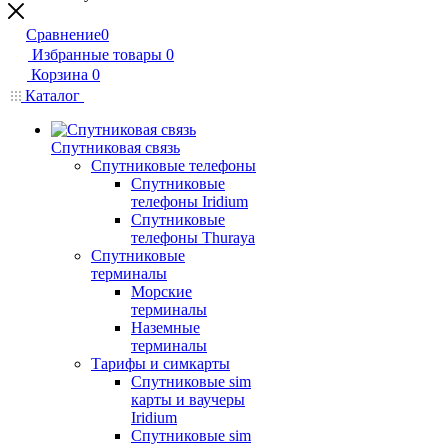
Сравнение
0
Избранные товары
0
Корзина
0
Каталог
Спутниковая связь
Спутниковые телефоны
Спутниковые
телефоны Iridium
Спутниковые
телефоны Thuraya
Спутниковые
терминалы
Морские
терминалы
Наземные
терминалы
Тарифы и симкарты
Спутниковые sim
карты и ваучеры
Iridium
Спутниковые sim