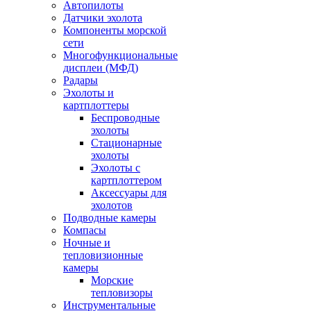
Автопилоты
Датчики эхолота
Компоненты морской
сети
Многофункциональные
дисплеи (МФД)
Радары
Эхолоты и
картплоттеры
Беспроводные
эхолоты
Стационарные
эхолоты
Эхолоты с
картплоттером
Аксессуары для
эхолотов
Подводные камеры
Компасы
Ночные и
тепловизионные
камеры
Морские
тепловизоры
Инструментальные