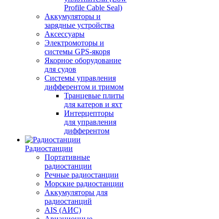
Profile Cable Seal)
Аккумуляторы и
зарядные устройства
Аксессуары
Электромоторы и
системы GPS-якоря
Якорное оборудование
для судов
Системы управления
дифферентом и тримом
Транцевые плиты
для катеров и яхт
Интерцепторы
для управления
дифферентом
Радиостанции
Портативные
радиостанции
Речные радиостанции
Морские радиостанции
Аккумуляторы для
радиостанций
AIS (АИС)
Авиационные