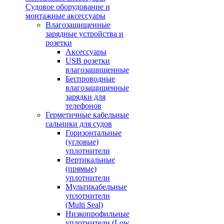
Судовое оборудование и
монтажные аксессуары
Влагозащищенные
зарядные устройства и
розетки
Аксессуары
USB розетки
влагозащищенные
Беспроводные
влагозащищенные
зарядки для
телефонов
Герметичные кабельные
сальники для судов
Горизонтальные
(угловые)
уплотнители
Вертикальные
(прямые)
уплотнители
Мультикабельные
уплотнители
(Multi Seal)
Низкопрофильные
уплотнители (Low