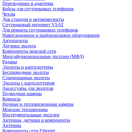
Переходники и адаптеры
Кейсы для спутниковых телефонов
Чехлы
Док-станция и автокомплекты
Спутниковый интернет VSAT
Для ремонта спутниковых телефонов
Навигационное и рыбопоисковое оборудование
Автопилоты
Датчики эхолота
Компоненты морской сети
Многофункциональные дисплеи (МФД)
Радары
Эхолоты и картплоттеры
Беспроводные эхолоты
Стационарные эхолоты
Эхолоты с картплоттером
Аксессуары для эхолотов
Подводные камеры
Компасы
Ночные и тепловизионные камеры
Морские тепловизоры
Инструментальные дисплеи
Антенны, датчики и компоненты
Антенны
Компоненты сети Ethernet