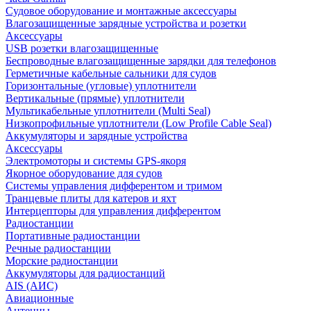
Судовое оборудование и монтажные аксессуары
Влагозащищенные зарядные устройства и розетки
Аксессуары
USB розетки влагозащищенные
Беспроводные влагозащищенные зарядки для телефонов
Герметичные кабельные сальники для судов
Горизонтальные (угловые) уплотнители
Вертикальные (прямые) уплотнители
Мультикабельные уплотнители (Multi Seal)
Низкопрофильные уплотнители (Low Profile Cable Seal)
Аккумуляторы и зарядные устройства
Аксессуары
Электромоторы и системы GPS-якоря
Якорное оборудование для судов
Системы управления дифферентом и тримом
Транцевые плиты для катеров и яхт
Интерцепторы для управления дифферентом
Радиостанции
Портативные радиостанции
Речные радиостанции
Морские радиостанции
Аккумуляторы для радиостанций
AIS (АИС)
Авиационные
Антенны