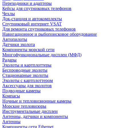
Переходники и адаптеры
Кейсы для спутниковых телефонов
Чехлы
Док-станция и автокомплекты
Спутниковый интернет VSAT
Для ремонта спутниковых телефонов
Навигационное и рыбопоисковое оборудование
Автопилоты
Датчики эхолота
Компоненты морской сети
Многофункциональные дисплеи (МФД)
Радары
Эхолоты и картплоттеры
Беспроводные эхолоты
Стационарные эхолоты
Эхолоты с картплоттером
Аксессуары для эхолотов
Подводные камеры
Компасы
Ночные и тепловизионные камеры
Морские тепловизоры
Инструментальные дисплеи
Антенны, датчики и компоненты
Антенны
Компоненты сети Ethernet