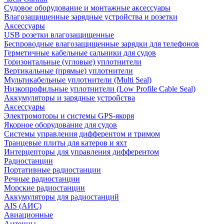
Судовое оборудование и монтажные аксессуары
Влагозащищенные зарядные устройства и розетки
Аксессуары
USB розетки влагозащищенные
Беспроводные влагозащищенные зарядки для телефонов
Герметичные кабельные сальники для судов
Горизонтальные (угловые) уплотнители
Вертикальные (прямые) уплотнители
Мультикабельные уплотнители (Multi Seal)
Низкопрофильные уплотнители (Low Profile Cable Seal)
Аккумуляторы и зарядные устройства
Аксессуары
Электромоторы и системы GPS-якоря
Якорное оборудование для судов
Системы управления дифферентом и тримом
Транцевые плиты для катеров и яхт
Интерцепторы для управления дифферентом
Радиостанции
Портативные радиостанции
Речные радиостанции
Морские радиостанции
Аккумуляторы для радиостанций
AIS (АИС)
Авиационные
Антенны