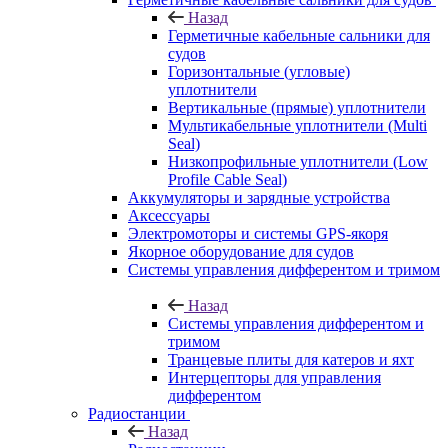
Назад
Герметичные кабельные сальники для
судов
Горизонтальные (угловые)
уплотнители
Вертикальные (прямые) уплотнители
Мультикабельные уплотнители (Multi
Seal)
Низкопрофильные уплотнители (Low
Profile Cable Seal)
Аккумуляторы и зарядные устройства
Аксессуары
Электромоторы и системы GPS-якоря
Якорное оборудование для судов
Системы управления дифферентом и тримом
Назад
Системы управления дифферентом и
тримом
Транцевые плиты для катеров и яхт
Интерцепторы для управления
дифферентом
Радиостанции
Назад