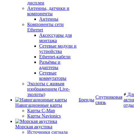
дисплеи
Антенны, датчики и
компоненты
Антенны
Компоненты сети
Ethernet
Аксессуары для
монтажа
Сетевые модули и
устройства
Ethernet-кабели
Разъёмы и
адаптеры
Сетевые
коммутаторы
Эхолоты с живым
изображением (Live-
эхолоты)
Дл
Спутниковая
Бренды
акти
связь
Навигационные карты
отды
Карты C-Map
Карты Navionics
Морская акустика
Источники сигнала