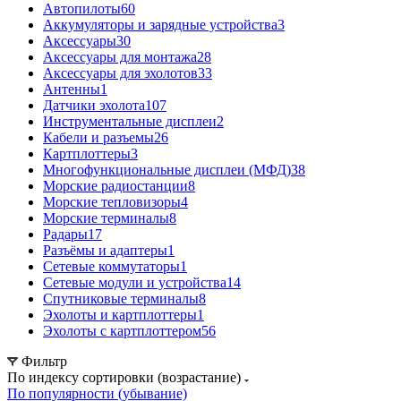
Автопилоты
60
Аккумуляторы и зарядные устройства
3
Аксессуары
30
Аксессуары для монтажа
28
Аксессуары для эхолотов
33
Антенны
1
Датчики эхолота
107
Инструментальные дисплеи
2
Кабели и разъемы
26
Картплоттеры
3
Многофункциональные дисплеи (МФД)
38
Морские радиостанции
8
Морские тепловизоры
4
Морские терминалы
8
Радары
17
Разъёмы и адаптеры
1
Сетевые коммутаторы
1
Сетевые модули и устройства
14
Спутниковые терминалы
8
Эхолоты и картплоттеры
1
Эхолоты с картплоттером
56
Фильтр
По индексу сортировки (возрастание)
По популярности (убывание)