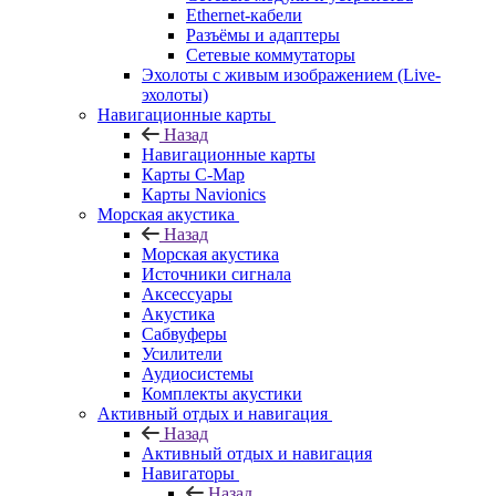
Ethernet-кабели
Разъёмы и адаптеры
Сетевые коммутаторы
Эхолоты с живым изображением (Live-
эхолоты)
Навигационные карты
Назад
Навигационные карты
Карты C-Map
Карты Navionics
Морская акустика
Назад
Морская акустика
Источники сигнала
Аксессуары
Акустика
Сабвуферы
Усилители
Аудиосистемы
Комплекты акустики
Активный отдых и навигация
Назад
Активный отдых и навигация
Навигаторы
Назад