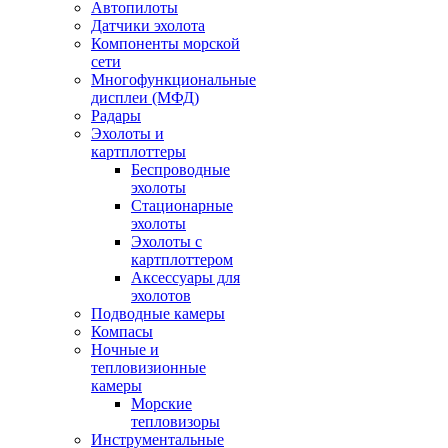
Автопилоты
Датчики эхолота
Компоненты морской
сети
Многофункциональные
дисплеи (МФД)
Радары
Эхолоты и
картплоттеры
Беспроводные
эхолоты
Стационарные
эхолоты
Эхолоты с
картплоттером
Аксессуары для
эхолотов
Подводные камеры
Компасы
Ночные и
тепловизионные
камеры
Морские
тепловизоры
Инструментальные