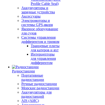
Profile Cable Seal)
Аккумуляторы и
зарядные устройства
Аксессуары
Электромоторы и
системы GPS-якоря
Якорное оборудование
для судов
Системы управления
дифферентом и тримом
Транцевые плиты
для катеров и яхт
Интерцепторы
для управления
дифферентом
Радиостанции
Портативные
радиостанции
Речные радиостанции
Морские радиостанции
Аккумуляторы для
радиостанций
AIS (АИС)
Авиационные