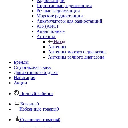
Радиостанции
Портативные радиостанции
Речные радиостанции
Морские радиостанции
Аккумуляторы для радиостанций
AIS (АИС)
Авиационные
Антенны
Назад
Антенны
Антенны морского диапазона
Антенны речного диапазона
Бренды
Спутниковая связь
Для активного отдыха
Навигация
Акции
Личный кабинет
Корзина
0
Избранные товары
0
Сравнение товаров
0