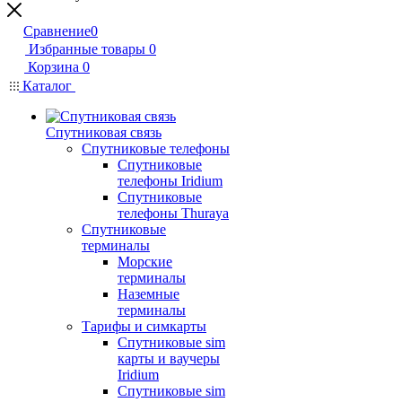
Сравнение
0
Избранные товары
0
Корзина
0
Каталог
Спутниковая связь
Спутниковые телефоны
Спутниковые
телефоны Iridium
Спутниковые
телефоны Thuraya
Спутниковые
терминалы
Морские
терминалы
Наземные
терминалы
Тарифы и симкарты
Спутниковые sim
карты и ваучеры
Iridium
Спутниковые sim