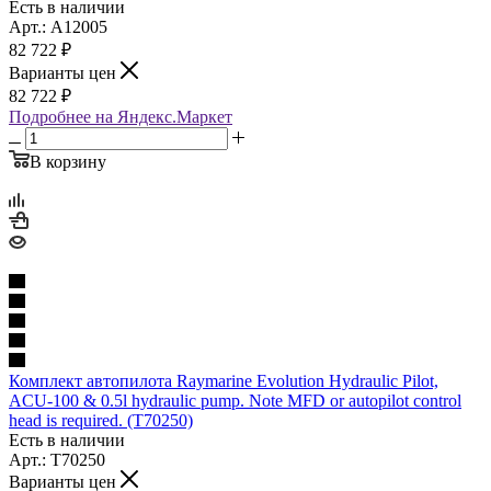
Есть в наличии
Арт.: A12005
82 722
₽
Варианты цен
82 722
₽
Подробнее на Яндекс.Маркет
В корзину
Комплект автопилота Raymarine Evolution Hydraulic Pilot,
ACU-100 & 0.5l hydraulic pump. Note MFD or autopilot control
head is required. (T70250)
Есть в наличии
Арт.: T70250
Варианты цен