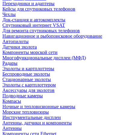
Переходники и адаптеры
Кейсы для спутниковых телефонов
Чехлы
Док-станция и автокомплекты
Спутниковый интернет VSAT
Для ремонта спутниковых телефонов
Навигационное и рыбопоисковое оборудование
Автопилоты
Датчики эхолота
Компоненты морской сети
Многофункциональные дисплеи (МФД)
Радары
Эхолоты и картплоттеры
Беспроводные эхолоты
Стационарные эхолоты
Эхолоты с картплоттером
Аксессуары для эхолотов
Подводные камеры
Компасы
Ночные и тепловизионные камеры
Морские тепловизоры
Инструментальные дисплеи
Антенны, датчики и компоненты
Антенны
Компоненты сети Ethernet