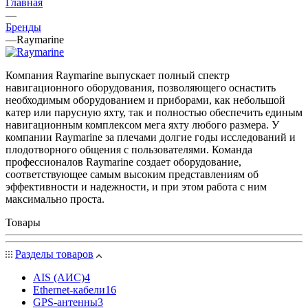
Главная
—
Бренды
—
Raymarine
Компания Raymarine выпускает полный спектр
навигационного оборудования, позволяющего оснастить
необходимым оборудованием и приборами, как небольшой
катер или парусную яхту, так и полностью обеспечить единым
навигационным комплексом мега яхту любого размера. У
компании Raymarine за плечами долгие годы исследований и
плодотворного общения с пользователями. Команда
профессионалов Raymarine создает оборудование,
соответствующее самым высоким представлениям об
эффективности и надежности, и при этом работа с ним
максимально проста.
Товары
Разделы товаров
AIS (АИС)
4
Ethernet-кабели
16
GPS-антенны
3