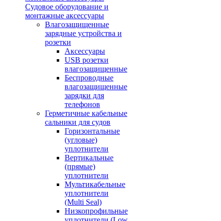
Судовое оборудование и
монтажные аксессуары
Влагозащищенные
зарядные устройства и
розетки
Аксессуары
USB розетки
влагозащищенные
Беспроводные
влагозащищенные
зарядки для
телефонов
Герметичные кабельные
сальники для судов
Горизонтальные
(угловые)
уплотнители
Вертикальные
(прямые)
уплотнители
Мультикабельные
уплотнители
(Multi Seal)
Низкопрофильные
уплотнители (Low