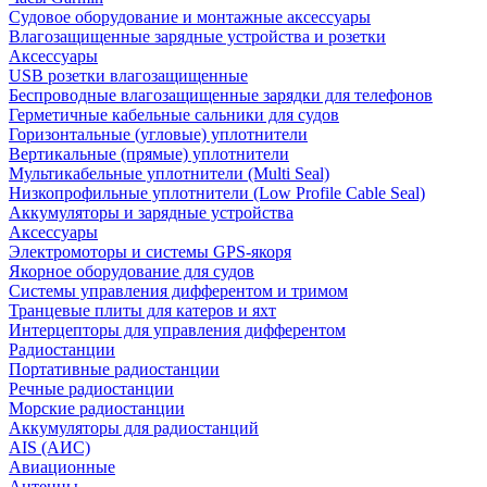
Судовое оборудование и монтажные аксессуары
Влагозащищенные зарядные устройства и розетки
Аксессуары
USB розетки влагозащищенные
Беспроводные влагозащищенные зарядки для телефонов
Герметичные кабельные сальники для судов
Горизонтальные (угловые) уплотнители
Вертикальные (прямые) уплотнители
Мультикабельные уплотнители (Multi Seal)
Низкопрофильные уплотнители (Low Profile Cable Seal)
Аккумуляторы и зарядные устройства
Аксессуары
Электромоторы и системы GPS-якоря
Якорное оборудование для судов
Системы управления дифферентом и тримом
Транцевые плиты для катеров и яхт
Интерцепторы для управления дифферентом
Радиостанции
Портативные радиостанции
Речные радиостанции
Морские радиостанции
Аккумуляторы для радиостанций
AIS (АИС)
Авиационные
Антенны