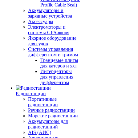
Profile Cable Seal)
Аккумуляторы и
зарядные устройства
Аксессуары
Электромоторы и
системы GPS-якоря
Якорное оборудование
для судов
Системы управления
дифферентом и тримом
Транцевые плиты
для катеров и яхт
Интерцепторы
для управления
дифферентом
Радиостанции
Портативные
радиостанции
Речные радиостанции
Морские радиостанции
Аккумуляторы для
радиостанций
AIS (АИС)
Авиационные