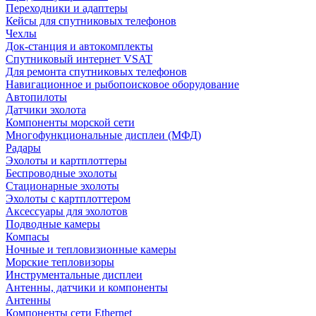
Переходники и адаптеры
Кейсы для спутниковых телефонов
Чехлы
Док-станция и автокомплекты
Спутниковый интернет VSAT
Для ремонта спутниковых телефонов
Навигационное и рыбопоисковое оборудование
Автопилоты
Датчики эхолота
Компоненты морской сети
Многофункциональные дисплеи (МФД)
Радары
Эхолоты и картплоттеры
Беспроводные эхолоты
Стационарные эхолоты
Эхолоты с картплоттером
Аксессуары для эхолотов
Подводные камеры
Компасы
Ночные и тепловизионные камеры
Морские тепловизоры
Инструментальные дисплеи
Антенны, датчики и компоненты
Антенны
Компоненты сети Ethernet