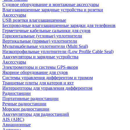
Судовое оборудование и монтажные аксессуары
Влагозащищенные зарядные устройства и розетки
Аксессуары
USB розетки влагозащищенные
Беспроводные влагозащищенные зарядки для телефонов
Герметичные кабельные сальники для судов
Горизонтальные (угловые) уплотнители
Вертикальные (прямые) уплотнители
Мультикабельные уплотнители (Multi Seal)
Низкопрофильные уплотнители (Low Profile Cable Seal)
Аккумуляторы и зарядные устройства
Аксессуары
Электромоторы и системы GPS-якоря
Якорное оборудование для судов
Системы управления дифферентом и тримом
Транцевые плиты для катеров и яхт
Интерцепторы для управления дифферентом
Радиостанции
Портативные радиостанции
Речные радиостанции
Морские радиостанции
Аккумуляторы для радиостанций
AIS (АИС)
Авиационные
Антенны