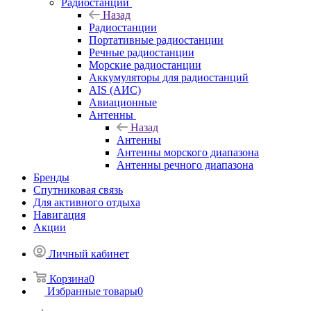
Радиостанции
Назад
Радиостанции
Портативные радиостанции
Речные радиостанции
Морские радиостанции
Аккумуляторы для радиостанций
AIS (АИС)
Авиационные
Антенны
Назад
Антенны
Антенны морского диапазона
Антенны речного диапазона
Бренды
Спутниковая связь
Для активного отдыха
Навигация
Акции
Личный кабинет
Корзина
0
Избранные товары
0