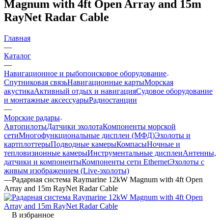
Magnum with 4ft Open Array and 15m
RayNet Radar Cable
Главная
—
Каталог
—
Навигационное и рыбопоисковое оборудование
Спутниковая связь
Навигационные карты
Морская
акустика
Активный отдых и навигация
Судовое оборудование
и монтажные аксессуары
Радиостанции
—
Морские радары
Автопилоты
Датчики эхолота
Компоненты морской
сети
Многофункциональные дисплеи (МФД)
Эхолоты и
картплоттеры
Подводные камеры
Компасы
Ночные и
тепловизионные камеры
Инструментальные дисплеи
Антенны,
датчики и компоненты
Компоненты сети Ethernet
Эхолоты с
живым изображением (Live-эхолоты)
—
Радарная система Raymarine 12kW Magnum with 4ft Open
Array and 15m RayNet Radar Cable
В избранное