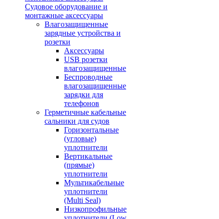
Судовое оборудование и
монтажные аксессуары
Влагозащищенные
зарядные устройства и
розетки
Аксессуары
USB розетки
влагозащищенные
Беспроводные
влагозащищенные
зарядки для
телефонов
Герметичные кабельные
сальники для судов
Горизонтальные
(угловые)
уплотнители
Вертикальные
(прямые)
уплотнители
Мультикабельные
уплотнители
(Multi Seal)
Низкопрофильные
уплотнители (Low