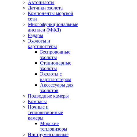
Автопилоты
Датчики эхолота
Компоненты морской
сети
Многофункциональные
дисплеи (МФД)
Радары
Эхолоты и
картплоттеры
Беспроводные
эхолоты
Стационарные
эхолоты
Эхолоты с
картплоттером
Аксессуары для
эхолотов
Подводные камеры
Компасы
Ночные и
тепловизионные
камеры
Морские
тепловизоры
Инструментальные