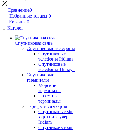
Сравнение
0
Избранные товары
0
Корзина
0
Каталог
Спутниковая связь
Спутниковые телефоны
Спутниковые
телефоны Iridium
Спутниковые
телефоны Thuraya
Спутниковые
терминалы
Морские
терминалы
Наземные
терминалы
Тарифы и симкарты
Спутниковые sim
карты и ваучеры
Iridium
Спутниковые sim