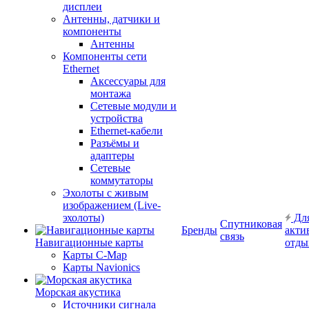
дисплеи
Антенны, датчики и
компоненты
Антенны
Компоненты сети
Ethernet
Аксессуары для
монтажа
Сетевые модули и
устройства
Ethernet-кабели
Разъёмы и
адаптеры
Сетевые
коммутаторы
Эхолоты с живым
изображением (Live-
эхолоты)
Дл
Спутниковая
Бренды
акти
связь
Навигационные карты
отды
Карты C-Map
Карты Navionics
Морская акустика
Источники сигнала