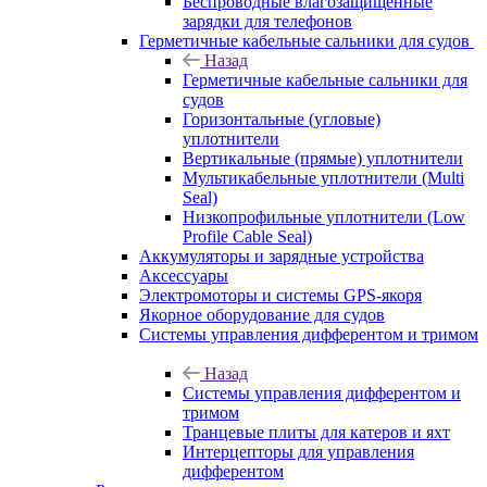
Беспроводные влагозащищенные
зарядки для телефонов
Герметичные кабельные сальники для судов
Назад
Герметичные кабельные сальники для
судов
Горизонтальные (угловые)
уплотнители
Вертикальные (прямые) уплотнители
Мультикабельные уплотнители (Multi
Seal)
Низкопрофильные уплотнители (Low
Profile Cable Seal)
Аккумуляторы и зарядные устройства
Аксессуары
Электромоторы и системы GPS-якоря
Якорное оборудование для судов
Системы управления дифферентом и тримом
Назад
Системы управления дифферентом и
тримом
Транцевые плиты для катеров и яхт
Интерцепторы для управления
дифферентом