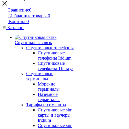
Сравнение
0
Избранные товары
0
Корзина
0
Каталог
Спутниковая связь
Спутниковые телефоны
Спутниковые
телефоны Iridium
Спутниковые
телефоны Thuraya
Спутниковые
терминалы
Морские
терминалы
Наземные
терминалы
Тарифы и симкарты
Спутниковые sim
карты и ваучеры
Iridium
Спутниковые sim