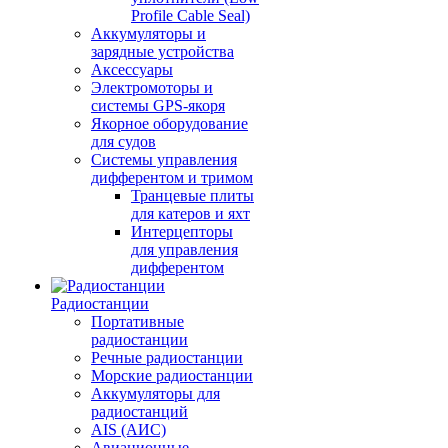
Profile Cable Seal)
Аккумуляторы и
зарядные устройства
Аксессуары
Электромоторы и
системы GPS-якоря
Якорное оборудование
для судов
Системы управления
дифферентом и тримом
Транцевые плиты
для катеров и яхт
Интерцепторы
для управления
дифферентом
Радиостанции
Портативные
радиостанции
Речные радиостанции
Морские радиостанции
Аккумуляторы для
радиостанций
AIS (АИС)
Авиационные