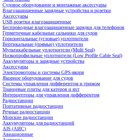
Судовое оборудование и монтажные аксессуары
Влагозащищенные зарядные устройства и розетки
Аксессуары
USB розетки влагозащищенные
Беспроводные влагозащищенные зарядки для телефонов
Герметичные кабельные сальники для судов
Горизонтальные (угловые) уплотнители
Вертикальные (прямые) уплотнители
Мультикабельные уплотнители (Multi Seal)
Низкопрофильные уплотнители (Low Profile Cable Seal)
Аккумуляторы и зарядные устройства
Аксессуары
Электромоторы и системы GPS-якоря
Якорное оборудование для судов
Системы управления дифферентом и тримом
Транцевые плиты для катеров и яхт
Интерцепторы для управления дифферентом
Радиостанции
Портативные радиостанции
Речные радиостанции
Морские радиостанции
Аккумуляторы для радиостанций
AIS (АИС)
Авиационные
Антенны