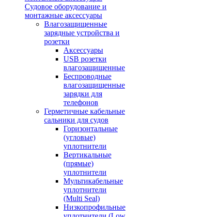
Судовое оборудование и
монтажные аксессуары
Влагозащищенные
зарядные устройства и
розетки
Аксессуары
USB розетки
влагозащищенные
Беспроводные
влагозащищенные
зарядки для
телефонов
Герметичные кабельные
сальники для судов
Горизонтальные
(угловые)
уплотнители
Вертикальные
(прямые)
уплотнители
Мультикабельные
уплотнители
(Multi Seal)
Низкопрофильные
уплотнители (Low