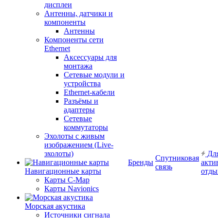
дисплеи
Антенны, датчики и
компоненты
Антенны
Компоненты сети
Ethernet
Аксессуары для
монтажа
Сетевые модули и
устройства
Ethernet-кабели
Разъёмы и
адаптеры
Сетевые
коммутаторы
Эхолоты с живым
изображением (Live-
эхолоты)
Дл
Спутниковая
Бренды
акти
связь
Навигационные карты
отды
Карты C-Map
Карты Navionics
Морская акустика
Источники сигнала