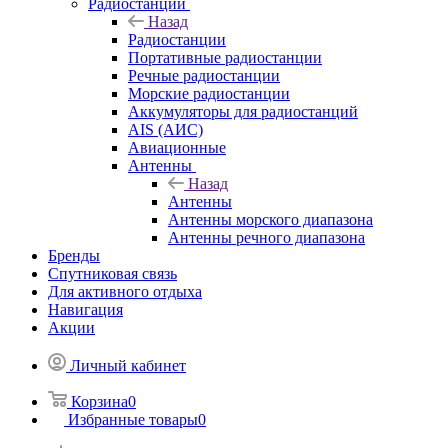
Радиостанции
Назад
Радиостанции
Портативные радиостанции
Речные радиостанции
Морские радиостанции
Аккумуляторы для радиостанций
AIS (АИС)
Авиационные
Антенны
Назад
Антенны
Антенны морского диапазона
Антенны речного диапазона
Бренды
Спутниковая связь
Для активного отдыха
Навигация
Акции
Личный кабинет
Корзина
0
Избранные товары
0