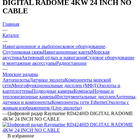
DIGITAL RADOME 4KW 24 INCH NO
CABLE
Главная
—
Каталог
—
Навигационное и рыбопоисковое оборудование
Спутниковая связь
Навигационные карты
Морская
акустика
Активный отдых и навигация
Судовое оборудование
и монтажные аксессуары
Радиостанции
—
Морские радары
Автопилоты
Датчики эхолота
Компоненты морской
сети
Многофункциональные дисплеи (МФД)
Эхолоты и
картплоттеры
Подводные камеры
Компасы
Ночные и
тепловизионные камеры
Инструментальные дисплеи
Антенны,
датчики и компоненты
Компоненты сети Ethernet
Эхолоты с
живым изображением (Live-эхолоты)
—
Цифровой радар Raymarine RD424HD DIGITAL RADOME
4KW 24 INCH NO CABLE
В избранное