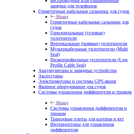
Беспроводные влагозащищенные
зарядки для телефонов
Герметичные кабельные сальники для судов
Назад
Герметичные кабельные сальники для
судов
Горизонтальные (угловые)
уплотнители
Вертикальные (прямые) уплотнители
Мультикабельные уплотнители (Multi
Seal)
Низкопрофильные уплотнители (Low
Profile Cable Seal)
Аккумуляторы и зарядные устройства
Аксессуары
Электромоторы и системы GPS-якоря
Якорное оборудование для судов
Системы управления дифферентом и тримом
Назад
Системы управления дифферентом и
тримом
Транцевые плиты для катеров и яхт
Интерцепторы для управления
дифферентом