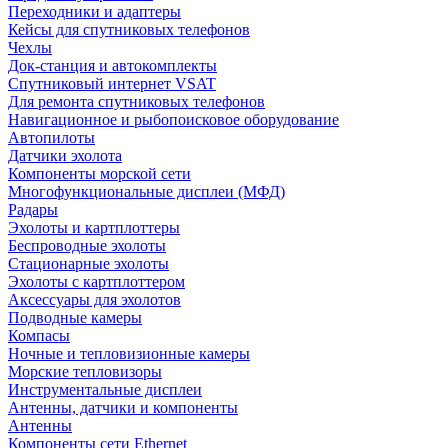
Переходники и адаптеры
Кейсы для спутниковых телефонов
Чехлы
Док-станция и автокомплекты
Спутниковый интернет VSAT
Для ремонта спутниковых телефонов
Навигационное и рыбопоисковое оборудование
Автопилоты
Датчики эхолота
Компоненты морской сети
Многофункциональные дисплеи (МФД)
Радары
Эхолоты и картплоттеры
Беспроводные эхолоты
Стационарные эхолоты
Эхолоты с картплоттером
Аксессуары для эхолотов
Подводные камеры
Компасы
Ночные и тепловизионные камеры
Морские тепловизоры
Инструментальные дисплеи
Антенны, датчики и компоненты
Антенны
Компоненты сети Ethernet