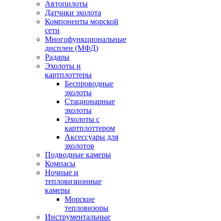
Автопилоты
Датчики эхолота
Компоненты морской
сети
Многофункциональные
дисплеи (МФД)
Радары
Эхолоты и
картплоттеры
Беспроводные
эхолоты
Стационарные
эхолоты
Эхолоты с
картплоттером
Аксессуары для
эхолотов
Подводные камеры
Компасы
Ночные и
тепловизионные
камеры
Морские
тепловизоры
Инструментальные