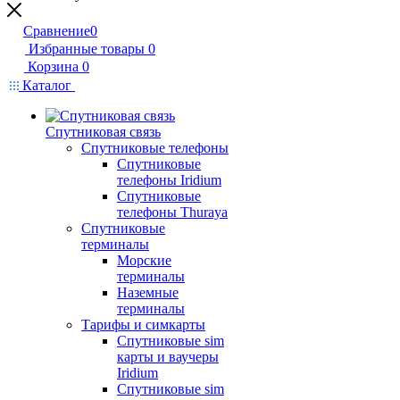
Сравнение
0
Избранные товары
0
Корзина
0
Каталог
Спутниковая связь
Спутниковые телефоны
Спутниковые
телефоны Iridium
Спутниковые
телефоны Thuraya
Спутниковые
терминалы
Морские
терминалы
Наземные
терминалы
Тарифы и симкарты
Спутниковые sim
карты и ваучеры
Iridium
Спутниковые sim