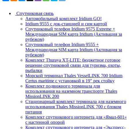
Спутниковая связь
Автомобильный комплект Iridium GO!
Iridium 9555 с док-станцией и сим картой
Спутниковый телефон Iridium 9575 Extreme +
Международная SIM карта Iridium (Активация за
рубежом)
Спутниковый телефон Iridium 9555 +
Международная SIM карта Iridium (Активация за
рубежом)
Комплект Thuraya XT-LITE: бюджетное готовое
решение спутниковой связи для туризма, охоты,
рыбалки
Морской терминал Thales VesselLINK 700 Iridium
Certus maritime с установкой в 19" рек стойку
Комплект подвижного терминала для
использования на наземном транспорте Thales
MissionLINK 200
Стационарный комплект терминала для наземного
использования Thales MissionLINK 700 с блоком
питания
Комплект спутникового интернета для «Ямал-601»
с настенной опорой
Комплект спутникового интернета для «Экспресс-