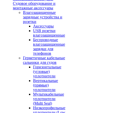
Судовое оборудование и
монтажные аксессуары
Влагозащищенные
зарядные устройства и
розетки
Аксессуары
USB розетки
влагозащищенные
Беспроводные
влагозащищенные
зарядки для
телефонов
Герметичные кабельные
сальники для судов
Горизонтальные
(угловые)
уплотнители
Вертикальные
(прямые)
уплотнители
Мультикабельные
уплотнители
(Multi Seal)
Низкопрофильные
уплотнители (Low