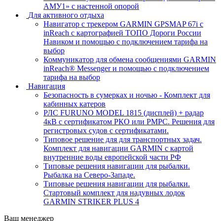
АМУ1» с настенной опорой
Для активного отдыха
Навигатор с трекером GARMIN GPSMAP 67i c
inReach с картографией ТОПО Дороги России
Навиком и помощью с подключением тарифа на
выбор
Коммуникатор для обмена сообщениями GARMIN
inReach® Messenger и помощью с подключением
тарифа на выбор
Навигация
Безопасность в сумерках и ночью - Комплект для
кабинных катеров
РЛС FURUNO MODEL 1815 (дисплей) + радар
4кВ c сертификатом РКО или РМРС. Решения для
регистровых судов с сертификатами.
Типовое решение для для транспортных задач.
Комплект для навигации GARMIN с картой
внутренние воды европейской части РФ
Типовые решения навигации для рыбалки.
Рыбалка на Северо-Западе.
Типовые решения навигации для рыбалки.
Стартовый комплект для надувных лодок
GARMIN STRIKER PLUS 4
Ваш менеджер