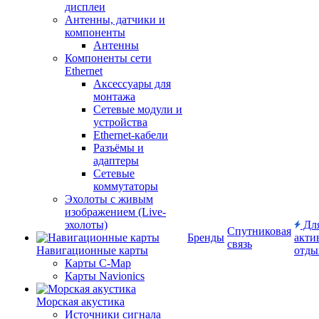
дисплеи
Антенны, датчики и
компоненты
Антенны
Компоненты сети
Ethernet
Аксессуары для
монтажа
Сетевые модули и
устройства
Ethernet-кабели
Разъёмы и
адаптеры
Сетевые
коммутаторы
Эхолоты с живым
изображением (Live-
эхолоты)
Дл
Спутниковая
Бренды
акти
связь
Навигационные карты
отды
Карты C-Map
Карты Navionics
Морская акустика
Источники сигнала