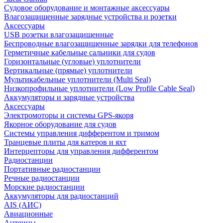
Судовое оборудование и монтажные аксессуары
Влагозащищенные зарядные устройства и розетки
Аксессуары
USB розетки влагозащищенные
Беспроводные влагозащищенные зарядки для телефонов
Герметичные кабельные сальники для судов
Горизонтальные (угловые) уплотнители
Вертикальные (прямые) уплотнители
Мультикабельные уплотнители (Multi Seal)
Низкопрофильные уплотнители (Low Profile Cable Seal)
Аккумуляторы и зарядные устройства
Аксессуары
Электромоторы и системы GPS-якоря
Якорное оборудование для судов
Системы управления дифферентом и тримом
Транцевые плиты для катеров и яхт
Интерцепторы для управления дифферентом
Радиостанции
Портативные радиостанции
Речные радиостанции
Морские радиостанции
Аккумуляторы для радиостанций
AIS (АИС)
Авиационные
Антенны