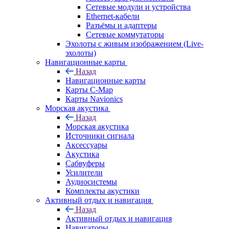
Сетевые модули и устройства
Ethernet-кабели
Разъёмы и адаптеры
Сетевые коммутаторы
Эхолоты с живым изображением (Live-
эхолоты)
Навигационные карты
Назад
Навигационные карты
Карты C-Map
Карты Navionics
Морская акустика
Назад
Морская акустика
Источники сигнала
Аксессуары
Акустика
Сабвуферы
Усилители
Аудиосистемы
Комплекты акустики
Активный отдых и навигация
Назад
Активный отдых и навигация
Навигаторы