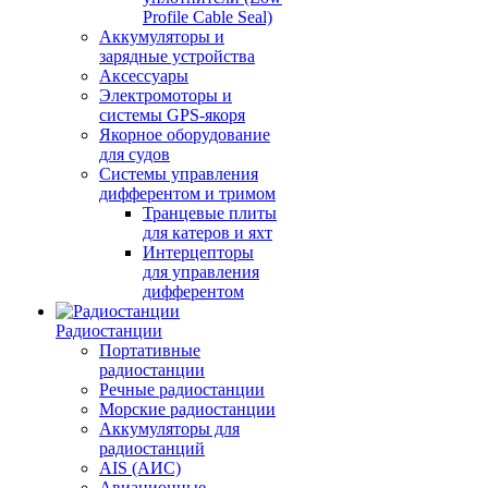
Profile Cable Seal)
Аккумуляторы и
зарядные устройства
Аксессуары
Электромоторы и
системы GPS-якоря
Якорное оборудование
для судов
Системы управления
дифферентом и тримом
Транцевые плиты
для катеров и яхт
Интерцепторы
для управления
дифферентом
Радиостанции
Портативные
радиостанции
Речные радиостанции
Морские радиостанции
Аккумуляторы для
радиостанций
AIS (АИС)
Авиационные