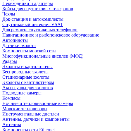
Переходники и адаптеры
Кейсы для спутниковых телефонов
Чехлы
Док-станция и автокомплекты
Спутниковый интернет VSAT
Для ремонта спутниковых телефонов
Навигационное и рыбопоисковое оборудование
Автопилоты
Датчики эхолота
Компоненты морской сети
Многофункциональные дисплеи (МФД)
Радары
Эхолоты и картплоттеры
Беспроводные эхолоты
Стационарные эхолоты
Эхолоты с картплоттером
Аксессуары для эхолотов
Подводные камеры
Компасы
Ночные и тепловизионные камеры
Морские тепловизоры
Инструментальные дисплеи
Антенны, датчики и компоненты
Антенны
Компоненты сети Ethernet