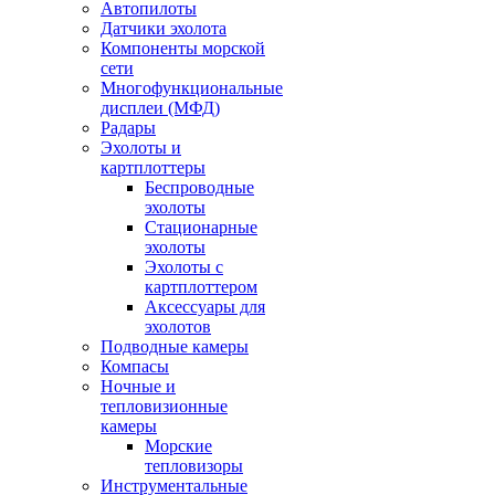
Автопилоты
Датчики эхолота
Компоненты морской
сети
Многофункциональные
дисплеи (МФД)
Радары
Эхолоты и
картплоттеры
Беспроводные
эхолоты
Стационарные
эхолоты
Эхолоты с
картплоттером
Аксессуары для
эхолотов
Подводные камеры
Компасы
Ночные и
тепловизионные
камеры
Морские
тепловизоры
Инструментальные