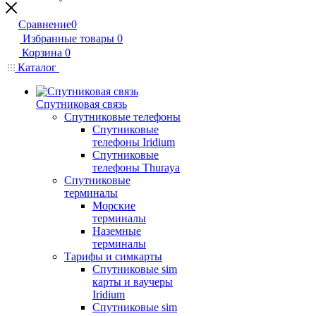
Сравнение
0
Избранные товары
0
Корзина
0
Каталог
Спутниковая связь
Спутниковые телефоны
Спутниковые
телефоны Iridium
Спутниковые
телефоны Thuraya
Спутниковые
терминалы
Морские
терминалы
Наземные
терминалы
Тарифы и симкарты
Спутниковые sim
карты и ваучеры
Iridium
Спутниковые sim