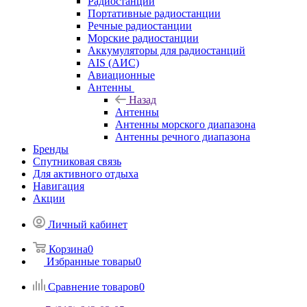
Радиостанции
Портативные радиостанции
Речные радиостанции
Морские радиостанции
Аккумуляторы для радиостанций
AIS (АИС)
Авиационные
Антенны
Назад
Антенны
Антенны морского диапазона
Антенны речного диапазона
Бренды
Спутниковая связь
Для активного отдыха
Навигация
Акции
Личный кабинет
Корзина
0
Избранные товары
0
Сравнение товаров
0