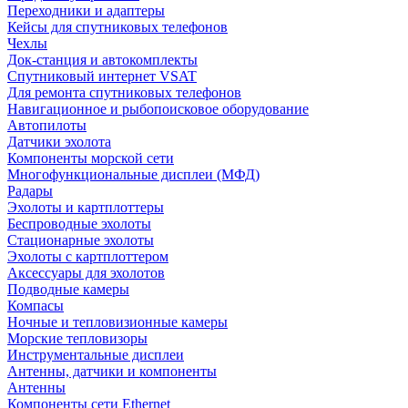
Переходники и адаптеры
Кейсы для спутниковых телефонов
Чехлы
Док-станция и автокомплекты
Спутниковый интернет VSAT
Для ремонта спутниковых телефонов
Навигационное и рыбопоисковое оборудование
Автопилоты
Датчики эхолота
Компоненты морской сети
Многофункциональные дисплеи (МФД)
Радары
Эхолоты и картплоттеры
Беспроводные эхолоты
Стационарные эхолоты
Эхолоты с картплоттером
Аксессуары для эхолотов
Подводные камеры
Компасы
Ночные и тепловизионные камеры
Морские тепловизоры
Инструментальные дисплеи
Антенны, датчики и компоненты
Антенны
Компоненты сети Ethernet