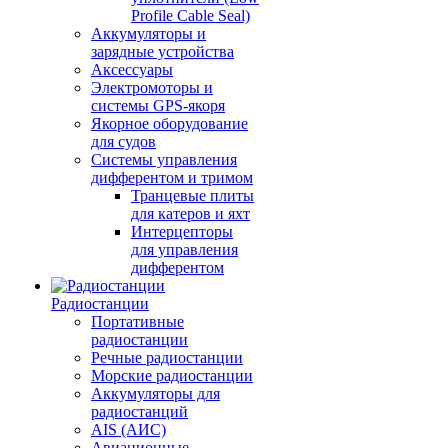
Profile Cable Seal)
Аккумуляторы и
зарядные устройства
Аксессуары
Электромоторы и
системы GPS-якоря
Якорное оборудование
для судов
Системы управления
дифферентом и тримом
Транцевые плиты
для катеров и яхт
Интерцепторы
для управления
дифферентом
Радиостанции
Портативные
радиостанции
Речные радиостанции
Морские радиостанции
Аккумуляторы для
радиостанций
AIS (АИС)
Авиационные