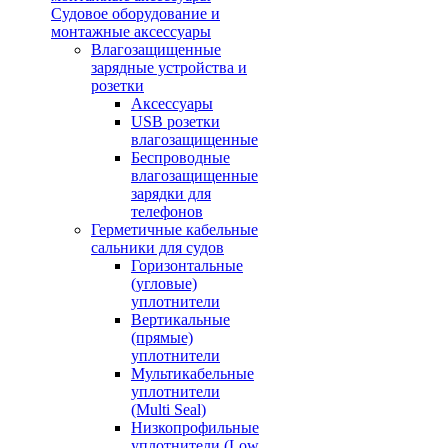
Судовое оборудование и
монтажные аксессуары
Влагозащищенные
зарядные устройства и
розетки
Аксессуары
USB розетки
влагозащищенные
Беспроводные
влагозащищенные
зарядки для
телефонов
Герметичные кабельные
сальники для судов
Горизонтальные
(угловые)
уплотнители
Вертикальные
(прямые)
уплотнители
Мультикабельные
уплотнители
(Multi Seal)
Низкопрофильные
уплотнители (Low