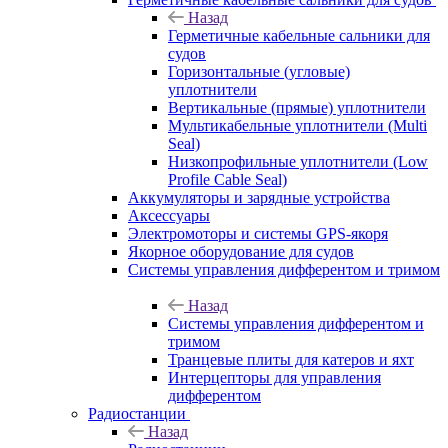
Назад
Герметичные кабельные сальники для
судов
Горизонтальные (угловые)
уплотнители
Вертикальные (прямые) уплотнители
Мультикабельные уплотнители (Multi
Seal)
Низкопрофильные уплотнители (Low
Profile Cable Seal)
Аккумуляторы и зарядные устройства
Аксессуары
Электромоторы и системы GPS-якоря
Якорное оборудование для судов
Системы управления дифферентом и тримом
Назад
Системы управления дифферентом и
тримом
Транцевые плиты для катеров и яхт
Интерцепторы для управления
дифферентом
Радиостанции
Назад