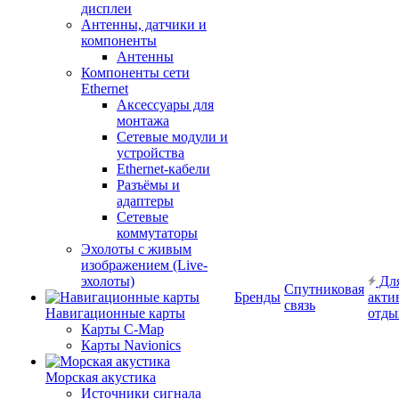
дисплеи
Антенны, датчики и
компоненты
Антенны
Компоненты сети
Ethernet
Аксессуары для
монтажа
Сетевые модули и
устройства
Ethernet-кабели
Разъёмы и
адаптеры
Сетевые
коммутаторы
Эхолоты с живым
изображением (Live-
эхолоты)
Дл
Спутниковая
Бренды
акти
связь
Навигационные карты
отды
Карты C-Map
Карты Navionics
Морская акустика
Источники сигнала