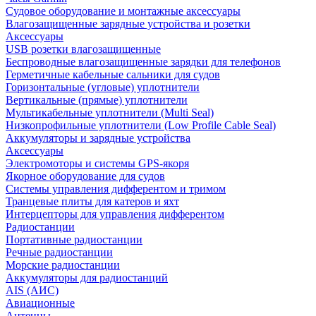
Судовое оборудование и монтажные аксессуары
Влагозащищенные зарядные устройства и розетки
Аксессуары
USB розетки влагозащищенные
Беспроводные влагозащищенные зарядки для телефонов
Герметичные кабельные сальники для судов
Горизонтальные (угловые) уплотнители
Вертикальные (прямые) уплотнители
Мультикабельные уплотнители (Multi Seal)
Низкопрофильные уплотнители (Low Profile Cable Seal)
Аккумуляторы и зарядные устройства
Аксессуары
Электромоторы и системы GPS-якоря
Якорное оборудование для судов
Системы управления дифферентом и тримом
Транцевые плиты для катеров и яхт
Интерцепторы для управления дифферентом
Радиостанции
Портативные радиостанции
Речные радиостанции
Морские радиостанции
Аккумуляторы для радиостанций
AIS (АИС)
Авиационные
Антенны