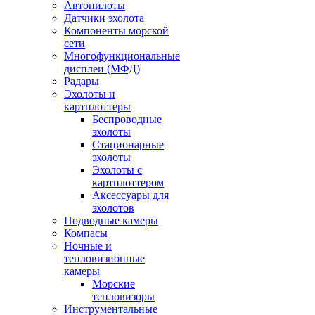
Автопилоты
Датчики эхолота
Компоненты морской
сети
Многофункциональные
дисплеи (МФД)
Радары
Эхолоты и
картплоттеры
Беспроводные
эхолоты
Стационарные
эхолоты
Эхолоты с
картплоттером
Аксессуары для
эхолотов
Подводные камеры
Компасы
Ночные и
тепловизионные
камеры
Морские
тепловизоры
Инструментальные