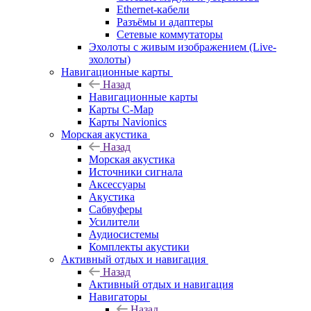
Ethernet-кабели
Разъёмы и адаптеры
Сетевые коммутаторы
Эхолоты с живым изображением (Live-
эхолоты)
Навигационные карты
Назад
Навигационные карты
Карты C-Map
Карты Navionics
Морская акустика
Назад
Морская акустика
Источники сигнала
Аксессуары
Акустика
Сабвуферы
Усилители
Аудиосистемы
Комплекты акустики
Активный отдых и навигация
Назад
Активный отдых и навигация
Навигаторы
Назад