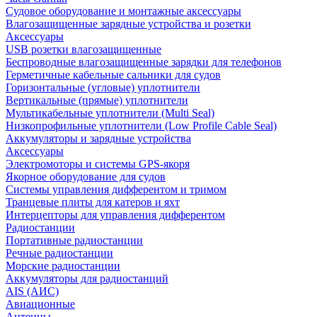
Судовое оборудование и монтажные аксессуары
Влагозащищенные зарядные устройства и розетки
Аксессуары
USB розетки влагозащищенные
Беспроводные влагозащищенные зарядки для телефонов
Герметичные кабельные сальники для судов
Горизонтальные (угловые) уплотнители
Вертикальные (прямые) уплотнители
Мультикабельные уплотнители (Multi Seal)
Низкопрофильные уплотнители (Low Profile Cable Seal)
Аккумуляторы и зарядные устройства
Аксессуары
Электромоторы и системы GPS-якоря
Якорное оборудование для судов
Системы управления дифферентом и тримом
Транцевые плиты для катеров и яхт
Интерцепторы для управления дифферентом
Радиостанции
Портативные радиостанции
Речные радиостанции
Морские радиостанции
Аккумуляторы для радиостанций
AIS (АИС)
Авиационные
Антенны