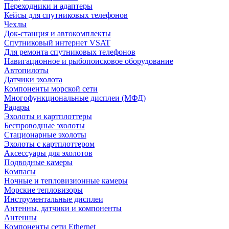
Переходники и адаптеры
Кейсы для спутниковых телефонов
Чехлы
Док-станция и автокомплекты
Спутниковый интернет VSAT
Для ремонта спутниковых телефонов
Навигационное и рыбопоисковое оборудование
Автопилоты
Датчики эхолота
Компоненты морской сети
Многофункциональные дисплеи (МФД)
Радары
Эхолоты и картплоттеры
Беспроводные эхолоты
Стационарные эхолоты
Эхолоты с картплоттером
Аксессуары для эхолотов
Подводные камеры
Компасы
Ночные и тепловизионные камеры
Морские тепловизоры
Инструментальные дисплеи
Антенны, датчики и компоненты
Антенны
Компоненты сети Ethernet